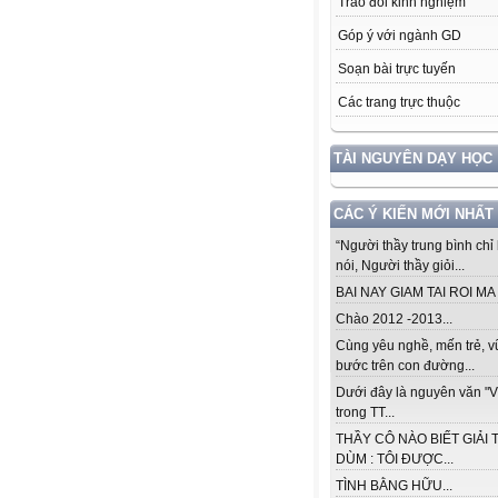
Trao đổi kinh nghiệm
Góp ý với ngành GD
Soạn bài trực tuyến
Các trang trực thuộc
TÀI NGUYÊN DẠY HỌC
CÁC Ý KIẾN MỚI NHẤT
“Người thầy trung bình chỉ 
nói, Người thầy giỏi...
BAI NAY GIAM TAI ROI MA .
Chào 2012 -2013...
Cùng yêu nghề, mến trẻ, 
bước trên con đường...
Dưới đây là nguyên văn "V
trong TT...
THẦY CÔ NÀO BIẾT GIẢI 
DÙM : TÔI ĐƯỢC...
TÌNH BẰNG HỮU...