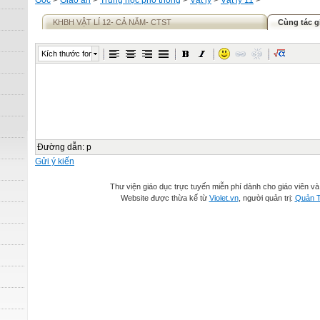
Gốc
>
Giáo án
>
Trung học phổ thông
>
Vật lý
>
Vật lý 11
>
KHBH VẬT LÍ 12- CẢ NĂM- CTST
Cùng tác g
Kích thước font
Đường dẫn
:
p
Gửi ý kiến
Thư viện giáo dục trực tuyến miễn phí dành cho giáo viên và
Website được thừa kế từ
Violet.vn
, người quản trị:
Quản T