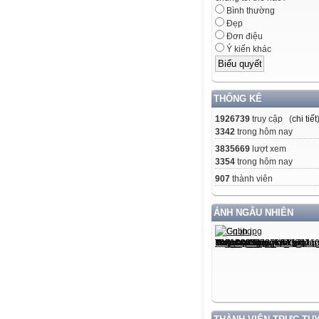
Bình thường
Đẹp
Đơn điệu
Ý kiến khác
THỐNG KÊ
1926739
truy cập (
chi tiết
3342
trong hôm nay
3835669
lượt xem
3354
trong hôm nay
907
thành viên
ẢNH NGẪU NHIÊN