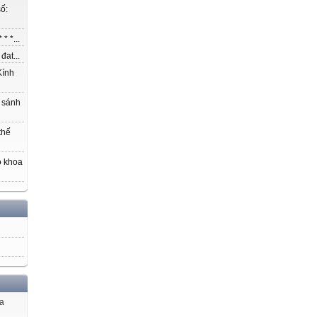
ố:
* *...
at...
ính
 sánh
thế
o khoa
ủa