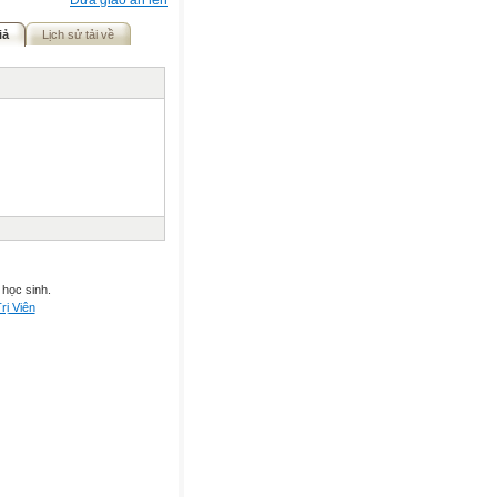
Đưa giáo án lên
iả
Lịch sử tải về
 học sinh.
rị Viên