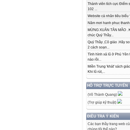
Thành viên tích cực Điểm s
102 ...
Website cá nhân tiêu biểu * 
Năm mơi hanh phuc thanh đ
MỪNG XUÂN TÂN MÃO . K
chúc Quý Thầy...
Quý Thầy ,Cô giáo .Hãy so
2 cách soạn...
Tình hình xả lũ ở Phú Yên 
nào rồi...
Miền Trung 'khát' sách giá
Khi lũ rút,...
HỖ TRỢ TRỰC TUYẾN
(Võ Thành Quang)
(Trợ giúp kỹ thuật)
ĐIỀU TRA Ý KIẾN
Các bạn thầy trang web c
chúng tôi thế nào?