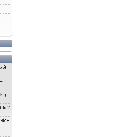
biết
..
vững
í dụ 1"
THÍCH