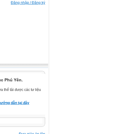
Đăng nhập / Đăng ký
ục Phú Yên.
 thể tải được các tư liệu
ướng dẫn tại đây