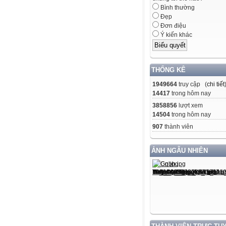
Bình thường
Đẹp
Đơn điệu
Ý kiến khác
THỐNG KÊ
1949664
truy cập (
chi tiết
14417
trong hôm nay
3858856
lượt xem
14504
trong hôm nay
907
thành viên
ẢNH NGẪU NHIÊN