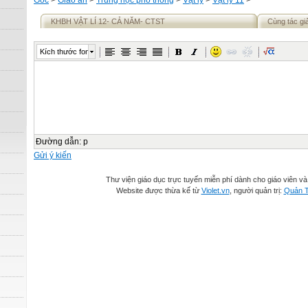
Gốc
>
Giáo án
>
Trung học phổ thông
>
Vật lý
>
Vật lý 11
>
KHBH VẬT LÍ 12- CẢ NĂM- CTST
Cùng tác gi
Kích thước font
Đường dẫn
:
p
Gửi ý kiến
Thư viện giáo dục trực tuyến miễn phí dành cho giáo viên và
Website được thừa kế từ
Violet.vn
, người quản trị:
Quản T