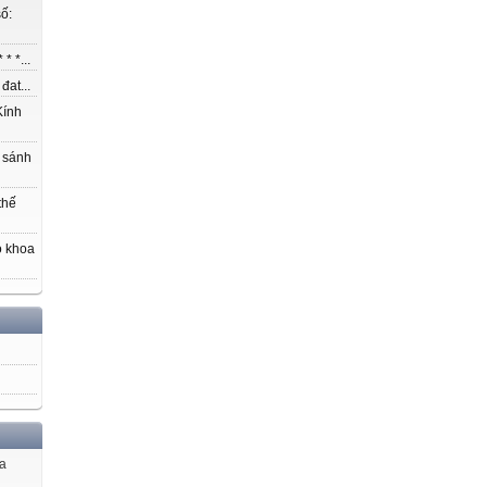
ố:
* *...
at...
ính
 sánh
thế
o khoa
ủa