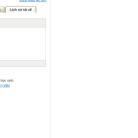
Đưa giáo án lên
ả
Lịch sử tải về
 học sinh.
rị Viên