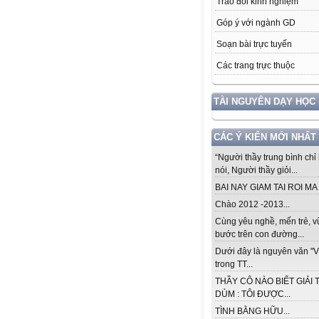
Trao đổi kinh nghiệm
Góp ý với ngành GD
Soạn bài trực tuyến
Các trang trực thuộc
TÀI NGUYÊN DẠY HỌC
CÁC Ý KIẾN MỚI NHẤT
“Người thầy trung bình chỉ 
nói, Người thầy giỏi...
BAI NAY GIAM TAI ROI MA .
Chào 2012 -2013...
Cùng yêu nghề, mến trẻ, 
bước trên con đường...
Dưới đây là nguyên văn "V
trong TT...
THẦY CÔ NÀO BIẾT GIẢI 
DÙM : TÔI ĐƯỢC...
TÌNH BẰNG HỮU...