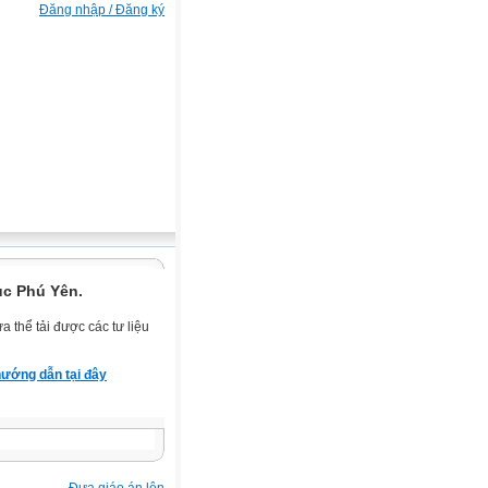
Đăng nhập / Đăng ký
ục Phú Yên.
 thể tải được các tư liệu
ướng dẫn tại đây