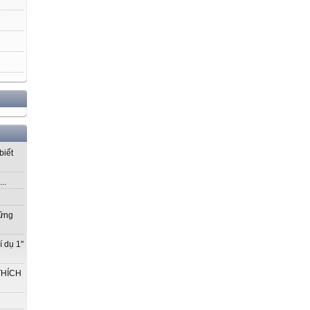
biết
..
vững
í dụ 1"
THÍCH