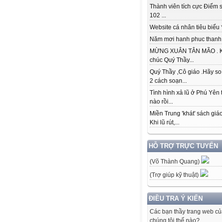
Thành viên tích cực Điểm s
102 ...
Website cá nhân tiêu biểu * 
Năm mơi hanh phuc thanh đ
MỪNG XUÂN TÂN MÃO . K
chúc Quý Thầy...
Quý Thầy ,Cô giáo .Hãy so
2 cách soạn...
Tình hình xả lũ ở Phú Yên 
nào rồi...
Miền Trung 'khát' sách giá
Khi lũ rút,...
HỖ TRỢ TRỰC TUYẾN
(Võ Thành Quang)
(Trợ giúp kỹ thuật)
ĐIỀU TRA Ý KIẾN
Các bạn thầy trang web c
chúng tôi thế nào?