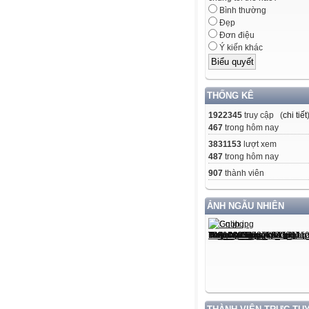
Bình thường
Đẹp
Đơn điệu
Ý kiến khác
THỐNG KÊ
1922345
truy cập (
chi tiết
467
trong hôm nay
3831153
lượt xem
487
trong hôm nay
907
thành viên
ẢNH NGẪU NHIÊN