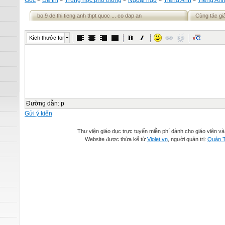
Gốc
>
Đề thi
>
Trung học phổ thông
>
Ngoại ngữ
>
Tiếng Anh
>
Tiếng Anh
bo 9 de thi tieng anh thpt quoc ... co dap an
Cùng tác gi
Kích thước font
Đường dẫn
:
p
Gửi ý kiến
Thư viện giáo dục trực tuyến miễn phí dành cho giáo viên và
Website được thừa kế từ
Violet.vn
, người quản trị:
Quản T