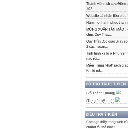
Thành viên tích cực Điểm s
102 ...
Website cá nhân tiêu biểu * 
Năm mơi hanh phuc thanh đ
MỪNG XUÂN TÂN MÃO . K
chúc Quý Thầy...
Quý Thầy ,Cô giáo .Hãy so
2 cách soạn...
Tình hình xả lũ ở Phú Yên 
nào rồi...
Miền Trung 'khát' sách giá
Khi lũ rút,...
HỖ TRỢ TRỰC TUYẾN
(Võ Thành Quang)
(Trợ giúp kỹ thuật)
ĐIỀU TRA Ý KIẾN
Các bạn thầy trang web c
chúng tôi thế nào?