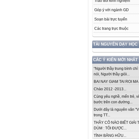
Trao đổi kinh nghiệm
Góp ý với ngành GD
Soạn bài trực tuyến
Các trang trực thuộc
TÀI NGUYÊN DẠY HỌC
CÁC Ý KIẾN MỚI NHẤT
“Người thầy trung bình chỉ 
nói, Người thầy giỏi...
BAI NAY GIAM TAI ROI MA .
Chào 2012 -2013...
Cùng yêu nghề, mến trẻ, 
bước trên con đường...
Dưới đây là nguyên văn "V
trong TT...
THẦY CÔ NÀO BIẾT GIẢI 
DÙM : TÔI ĐƯỢC...
TÌNH BẰNG HỮU...