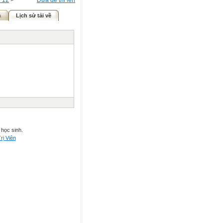
 12
>
Đưa đề thi lên
ả
Lịch sử tải về
 học sinh.
rị Viên