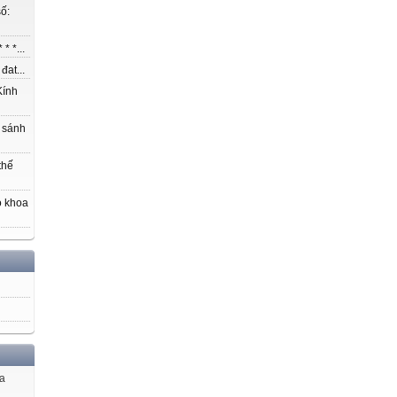
ố:
* *...
at...
ính
 sánh
thế
o khoa
ủa