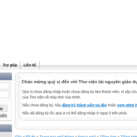
Trợ giúp
Liên hệ
Chào mừng quý vị đến với Thư viện tài nguyên giáo d
Quý vị chưa đăng nhập hoặc chưa đăng ký làm thành viên, vì vậy chưa
của Thư viện về máy tính của mình.
Nếu chưa đăng ký, hãy
đăng ký thành viên tại đây
hoặc
xem phim h
Nếu đã đăng ký rồi, quý vị có thể đăng nhập ở ngay ô bên phải.
viên