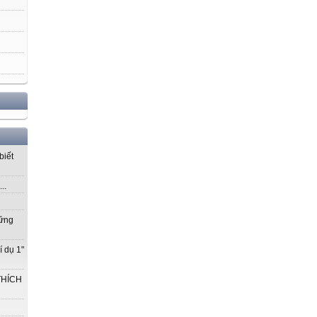
biết
..
vững
í dụ 1"
THÍCH