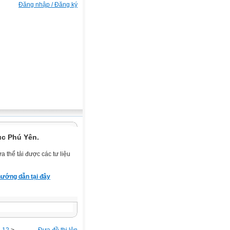
Đăng nhập / Đăng ký
ục Phú Yên.
 thể tải được các tư liệu
ướng dẫn tại đây