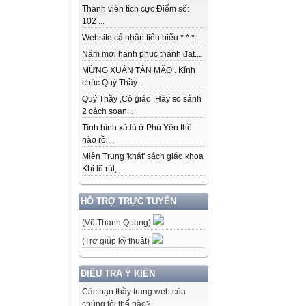
Thành viên tích cực Điểm số:
102 ...
Website cá nhân tiêu biểu * * *...
Năm mơi hanh phuc thanh đat...
MỪNG XUÂN TÂN MÃO . Kính
chúc Quý Thầy...
Quý Thầy ,Cô giáo .Hãy so sánh
2 cách soạn...
Tình hình xả lũ ở Phú Yên thế
nào rồi...
Miền Trung 'khát' sách giáo khoa
Khi lũ rút,...
HỖ TRỢ TRỰC TUYẾN
(Võ Thành Quang)
(Trợ giúp kỹ thuật)
ĐIỀU TRA Ý KIẾN
Các bạn thầy trang web của
chúng tôi thế nào?