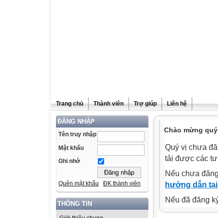
Trang chủ
Thành viên
Trợ giúp
Liên hệ
ĐĂNG NHẬP
Chào mừng quý v
Tên truy nhập
Quý vị chưa đă
Mật khẩu
tải được các tư
Ghi nhớ
Nếu chưa đăng
Quên mật khẩu
ĐK thành viên
hướng dẫn tại
Nếu đã đăng ký 
THÔNG TIN