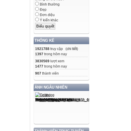
Bình thường
Đẹp
Đơn điệu
Ý kiến khác
THỐNG KÊ
1921788
truy cập (
chi tiết
)
1397
trong hôm nay
3830569
lượt xem
1477
trong hôm nay
907
thành viên
ẢNH NGẪU NHIÊN