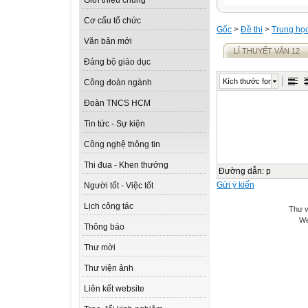
Giới thiệu chung
Cơ cấu tổ chức
Gốc
>
Đề thi
>
Trung họ
Văn bản mới
LÍ THUYẾT VĂN 12
Đảng bộ giáo dục
Kích thước font
Công đoàn ngành
Đoàn TNCS HCM
Tin tức - Sự kiện
Công nghệ thông tin
Thi đua - Khen thưởng
Đường dẫn
:
p
Gửi ý kiến
Người tốt - Việc tốt
Lịch công tác
Thư v
We
Thông báo
Thư mời
Thư viện ảnh
Liên kết website