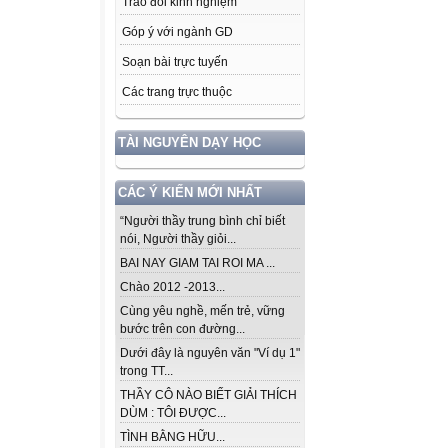
Trao đổi kinh nghiệm
Góp ý với ngành GD
Soạn bài trực tuyến
Các trang trực thuộc
TÀI NGUYÊN DẠY HỌC
CÁC Ý KIẾN MỚI NHẤT
“Người thầy trung bình chỉ biết
nói, Người thầy giỏi...
BAI NAY GIAM TAI ROI MA ...
Chào 2012 -2013...
Cùng yêu nghề, mến trẻ, vững
bước trên con đường...
Dưới đây là nguyên văn "Ví dụ 1"
trong TT...
THẦY CÔ NÀO BIẾT GIẢI THÍCH
DÙM : TÔI ĐƯỢC...
TÌNH BẰNG HỮU...