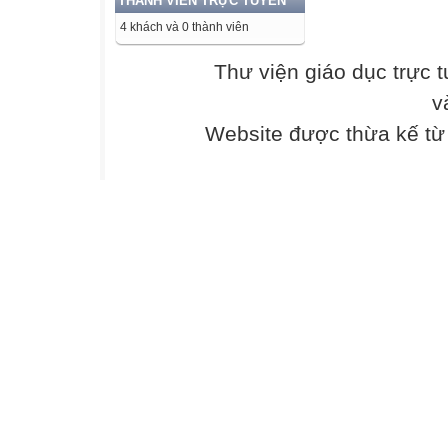
THÀNH VIÊN TRỰC TUYẾN
Bài 2: Hài kịch
4 khách và 0 thành viên
1. Hài kịch
• Đặc điểm: Thể 
Thư viện giáo dục trực 
trong đời sống.
v
• Tình huống: Đặ
vật (ví dụ: nhầm 
Website được thừa kế t
lầm).
• Xung đột: Thườ
xấu.
• Nhân vật: Có 
trở nên lố bịch, 
• Hành động: Tập
• Ngôn ngữ: Gồm
pháp gây cười n
nói quá.
• Thủ pháp trào 
cười.
2. Phong cách c
• Khái niệm: Pho