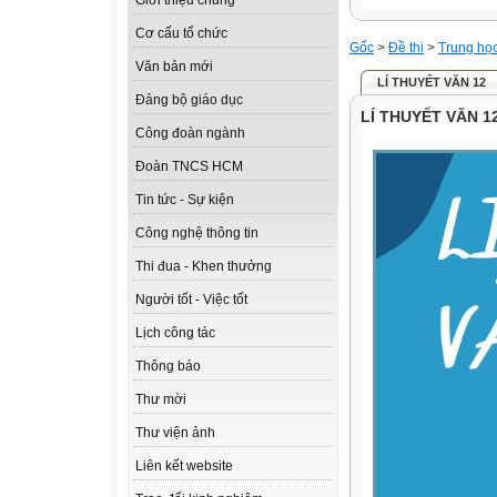
Giới thiệu chung
Cơ cấu tổ chức
Gốc
>
Đề thi
>
Trung họ
Văn bản mới
LÍ THUYẾT VĂN 12
Đảng bộ giáo dục
LÍ THUYẾT VĂN 1
Công đoàn ngành
Đoàn TNCS HCM
Tin tức - Sự kiện
Công nghệ thông tin
Thi đua - Khen thưởng
Người tốt - Việc tốt
Lịch công tác
Thông báo
Thư mời
Thư viện ảnh
Liên kết website