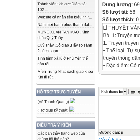
Dung lượng:
69
Thành viên tích cực Điểm số:
102 ...
Số lượt tải:
56
Website cá nhân tiêu biểu * * *...
Số lượt thích:
0
Năm mơi hanh phuc thanh đat...
LÍ THUYẾT VĂN
MỪNG XUÂN TÂN MÃO . Kính
Bài 1: Truyện tr
chúc Quý Thầy...
1. Truyện truyền 
Quý Thầy ,Cô giáo .Hãy so sánh
• Thể loại: Tự s
2 cách soạn...
truyền thống dân
Tình hình xả lũ ở Phú Yên thế
nào rồi...
• Đặc điểm: Có m
Miền Trung 'khát' sách giáo khoa
giữa thần và ngư
Khi lũ rút,...
và cõi chết.
• Nội dung: Sử d
Kích thước font
HỖ TRỢ TRỰC TUYẾN
bình rút ra bài họ
(Võ Thành Quang)
• Tác động: Yếu 
tác phẩm sau nà
(Trợ giúp kỹ thuật)
2. Mối quan hệ v
• Điểm chung: Cả
ĐIỀU TRA Ý KIẾN
âm.
Đường dẫn
:
p
Các bạn thầy trang web của
Gửi ý kiến
chúng tôi thế nào?