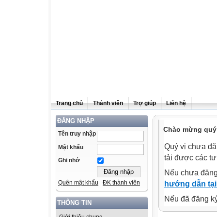
Trang chủ
Thành viên
Trợ giúp
Liên hệ
ĐĂNG NHẬP
Chào mừng quý v
Tên truy nhập
Quý vị chưa đă
Mật khẩu
tải được các tư
Ghi nhớ
Nếu chưa đăng
Quên mật khẩu
ĐK thành viên
hướng dẫn tại
Nếu đã đăng ký 
THÔNG TIN