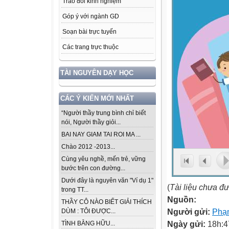
Trao đổi kinh nghiệm
Góp ý với ngành GD
Soạn bài trực tuyến
Các trang trực thuộc
TÀI NGUYÊN DẠY HỌC
CÁC Ý KIẾN MỚI NHẤT
“Người thầy trung bình chỉ biết
nói, Người thầy giỏi...
BAI NAY GIAM TAI ROI MA ...
Chào 2012 -2013...
Cùng yêu nghề, mến trẻ, vững
bước trên con đường...
Dưới đây là nguyên văn "Ví dụ 1"
(
Tài liệu chưa đ
trong TT...
Nguồn:
THẦY CÔ NÀO BIẾT GIẢI THÍCH
Người gửi:
Phạ
DÙM : TÔI ĐƯỢC...
Ngày gửi:
18h:4
TÌNH BẰNG HỮU...