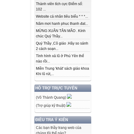
Thành viên tích cực Điểm số:
102 ...
Website cá nhân tiêu biểu * * *...
Năm mơi hanh phuc thanh đat...
MỪNG XUÂN TÂN MÃO . Kính
chúc Quý Thầy...
Quý Thầy ,Cô giáo .Hãy so sánh
2 cách soạn...
Tình hình xả lũ ở Phú Yên thế
nào rồi...
Miền Trung 'khát' sách giáo khoa
Khi lũ rút,...
HỖ TRỢ TRỰC TUYẾN
(Võ Thành Quang)
(Trợ giúp kỹ thuật)
ĐIỀU TRA Ý KIẾN
Các bạn thầy trang web của
chúng tôi thế nào?