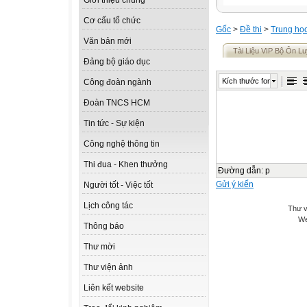
Giới thiệu chung
Cơ cấu tổ chức
Gốc
>
Đề thi
>
Trung họ
Văn bản mới
Tài Liệu VIP Bộ Ôn Lu
Đảng bộ giáo dục
Kích thước font
Công đoàn ngành
Đoàn TNCS HCM
Tin tức - Sự kiện
Công nghệ thông tin
Thi đua - Khen thưởng
Đường dẫn
:
p
Gửi ý kiến
Người tốt - Việc tốt
Lịch công tác
Thư v
We
Thông báo
Thư mời
Thư viện ảnh
Liên kết website