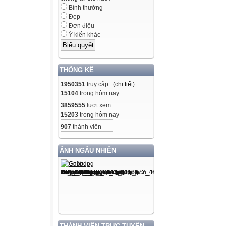
Bình thường
Đẹp
Đơn điệu
Ý kiến khác
THỐNG KÊ
1950351
truy cập (
chi tiết
)
15104
trong hôm nay
3859555
lượt xem
15203
trong hôm nay
907
thành viên
ẢNH NGẪU NHIÊN