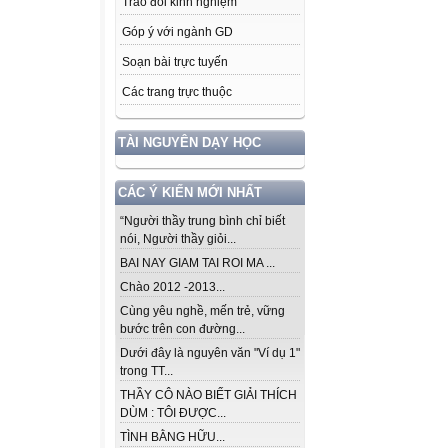
Trao đổi kinh nghiệm
Góp ý với ngành GD
Soạn bài trực tuyến
Các trang trực thuộc
TÀI NGUYÊN DẠY HỌC
CÁC Ý KIẾN MỚI NHẤT
“Người thầy trung bình chỉ biết
nói, Người thầy giỏi...
BAI NAY GIAM TAI ROI MA ...
Chào 2012 -2013...
Cùng yêu nghề, mến trẻ, vững
bước trên con đường...
Dưới đây là nguyên văn "Ví dụ 1"
trong TT...
THẦY CÔ NÀO BIẾT GIẢI THÍCH
DÙM : TÔI ĐƯỢC...
TÌNH BẰNG HỮU...