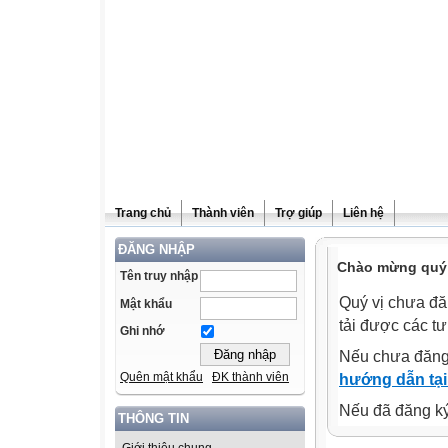
Trang chủ
Thành viên
Trợ giúp
Liên hệ
ĐĂNG NHẬP
Chào mừng quý v
Tên truy nhập
Quý vị chưa đă
Mật khẩu
tải được các tư
Ghi nhớ
Nếu chưa đăng
Quên mật khẩu
ĐK thành viên
hướng dẫn tại
Nếu đã đăng ký 
THÔNG TIN