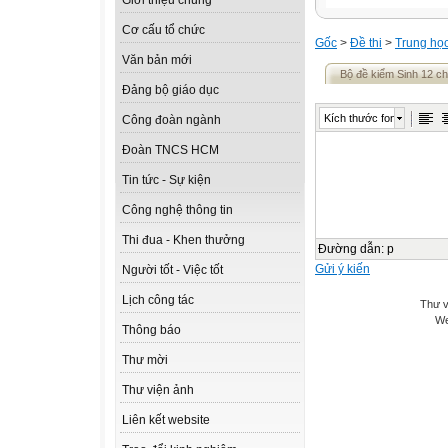
Giới thiệu chung
Cơ cấu tổ chức
Gốc
>
Đề thi
>
Trung họ
Văn bản mới
Bộ đề kiểm Sinh 12 ch
Đảng bộ giáo dục
Kích thước font
Công đoàn ngành
Đoàn TNCS HCM
Tin tức - Sự kiện
Công nghệ thông tin
Thi đua - Khen thưởng
Đường dẫn
:
p
Gửi ý kiến
Người tốt - Việc tốt
Lịch công tác
Thư v
We
Thông báo
Thư mời
Thư viện ảnh
Liên kết website