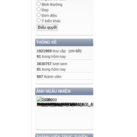
Bình thường
Đẹp
Đơn điệu
Ý kiến khác
THỐNG KÊ
1921969
truy cập (
chi tiết
)
91
trong hôm nay
3830757
lượt xem
91
trong hôm nay
907
thành viên
ẢNH NGẪU NHIÊN