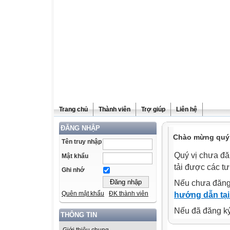
Trang chủ
Thành viên
Trợ giúp
Liên hệ
ĐĂNG NHẬP
Chào mừng quý v
Tên truy nhập
Quý vị chưa đă
Mật khẩu
tải được các tư
Ghi nhớ
Nếu chưa đăng
Quên mật khẩu
ĐK thành viên
hướng dẫn tại
Nếu đã đăng ký 
THÔNG TIN