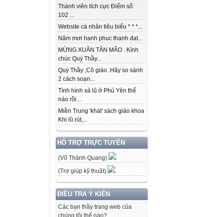
Thành viên tích cực Điểm số:
102 ...
Website cá nhân tiêu biểu * * *...
Năm mơi hanh phuc thanh đat...
MỪNG XUÂN TÂN MÃO . Kính
chúc Quý Thầy...
Quý Thầy ,Cô giáo .Hãy so sánh
2 cách soạn...
Tình hình xả lũ ở Phú Yên thế
nào rồi...
Miền Trung 'khát' sách giáo khoa
Khi lũ rút,...
HỖ TRỢ TRỰC TUYẾN
(Võ Thành Quang)
(Trợ giúp kỹ thuật)
ĐIỀU TRA Ý KIẾN
Các bạn thầy trang web của
chúng tôi thế nào?