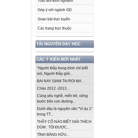
Trao đổi kinh nghiệm
Góp ý với ngành GD
Soạn bài trực tuyến
Các trang trực thuộc
TÀI NGUYÊN DẠY HỌC
CÁC Ý KIẾN MỚI NHẤT
“Người thầy trung bình chỉ biết
nói, Người thầy giỏi...
BAI NAY GIAM TAI ROI MA ...
Chào 2012 -2013...
Cùng yêu nghề, mến trẻ, vững
bước trên con đường...
Dưới đây là nguyên văn "Ví dụ 1"
trong TT...
THẦY CÔ NÀO BIẾT GIẢI THÍCH
DÙM : TÔI ĐƯỢC...
TÌNH BẰNG HỮU...