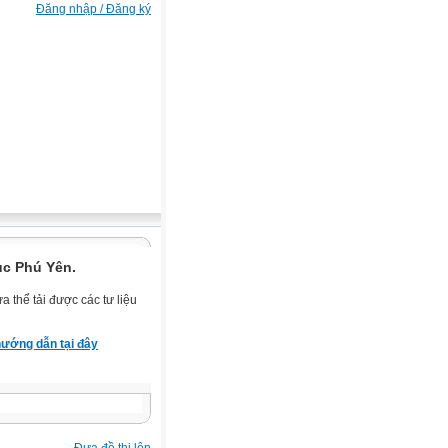
Đăng nhập / Đăng ký
ục Phú Yên.
 thể tải được các tư liệu
ướng dẫn tại đây