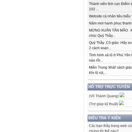
Thành viên tích cực Điểm s
102 ...
Website cá nhân tiêu biểu * 
Năm mơi hanh phuc thanh đ
MỪNG XUÂN TÂN MÃO . K
chúc Quý Thầy...
Quý Thầy ,Cô giáo .Hãy so
2 cách soạn...
Tình hình xả lũ ở Phú Yên 
nào rồi...
Miền Trung 'khát' sách giá
Khi lũ rút,...
HỖ TRỢ TRỰC TUYẾN
(Võ Thành Quang)
(Trợ giúp kỹ thuật)
ĐIỀU TRA Ý KIẾN
Các bạn thầy trang web c
chúng tôi thế nào?