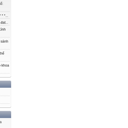
ố:
* *...
at...
ính
 sánh
thế
o khoa
ủa