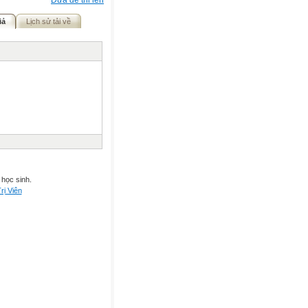
Đưa đề thi lên
iả
Lịch sử tải về
 học sinh.
rị Viên