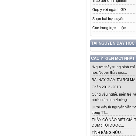
Trao đổi kinh nghiệm
Góp ý với ngành GD
Soạn bài trực tuyến
Các trang trực thuộc
TÀI NGUYÊN DẠY HỌC
CÁC Ý KIẾN MỚI NHẤT
“Người thầy trung bình chỉ 
nói, Người thầy giỏi...
BAI NAY GIAM TAI ROI MA .
Chào 2012 -2013...
Cùng yêu nghề, mến trẻ, 
bước trên con đường...
Dưới đây là nguyên văn "V
trong TT...
THẦY CÔ NÀO BIẾT GIẢI 
DÙM : TÔI ĐƯỢC...
TÌNH BẰNG HỮU...