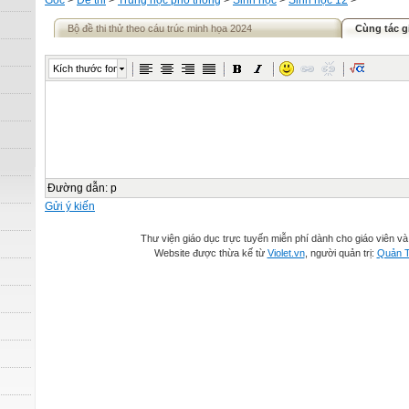
Gốc
>
Đề thi
>
Trung học phổ thông
>
Sinh học
>
Sinh học 12
>
Bộ đề thi thử theo cáu trúc minh họa 2024
Cùng tác g
Kích thước font
Đường dẫn
:
p
Gửi ý kiến
Thư viện giáo dục trực tuyến miễn phí dành cho giáo viên và
Website được thừa kế từ
Violet.vn
, người quản trị:
Quản T