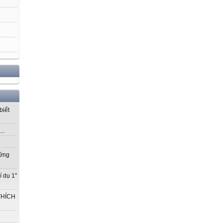
biết
..
vững
í dụ 1"
THÍCH