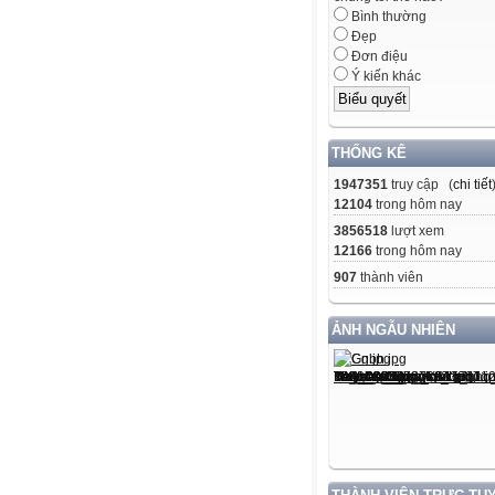
Bình thường
Đẹp
Đơn điệu
Ý kiến khác
THỐNG KÊ
1947351
truy cập (
chi tiết
12104
trong hôm nay
3856518
lượt xem
12166
trong hôm nay
907
thành viên
ẢNH NGẪU NHIÊN