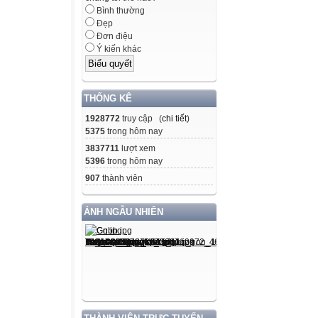
Bình thường
Đẹp
Đơn điệu
Ý kiến khác
THỐNG KÊ
1928772
truy cập (
chi tiết
)
5375
trong hôm nay
3837711
lượt xem
5396
trong hôm nay
907
thành viên
ẢNH NGẪU NHIÊN