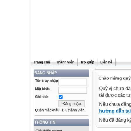
Trang chủ
Thành viên
Trợ giúp
Liên hệ
ĐĂNG NHẬP
Chào mừng quý v
Tên truy nhập
Quý vị chưa đă
Mật khẩu
tải được các tư
Ghi nhớ
Nếu chưa đăng
Quên mật khẩu
ĐK thành viên
hướng dẫn tại
Nếu đã đăng ký 
THÔNG TIN