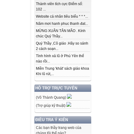
Thành viên tích cực Điểm số:
102 ...
Website cá nhân tiêu biểu * * *...
Năm mơi hanh phuc thanh đat...
MỪNG XUÂN TÂN MÃO . Kính
chúc Quý Thầy...
Quý Thầy ,Cô giáo .Hãy so sánh
2 cách soạn...
Tình hình xả lũ ở Phú Yên thế
nào rồi...
Miền Trung 'khát' sách giáo khoa
Khi lũ rút,...
HỖ TRỢ TRỰC TUYẾN
(Võ Thành Quang)
(Trợ giúp kỹ thuật)
ĐIỀU TRA Ý KIẾN
Các bạn thầy trang web của
chúng tôi thế nào?