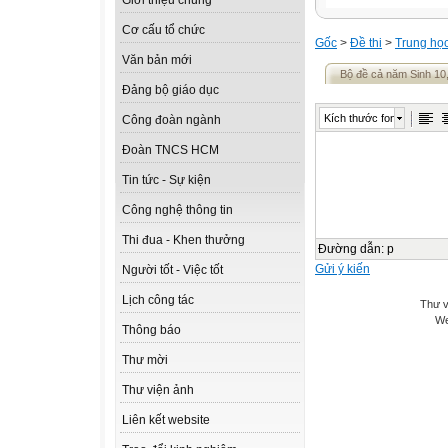
Giới thiệu chung
Cơ cấu tổ chức
Gốc
>
Đề thi
>
Trung họ
Văn bản mới
Bộ đề cả năm Sinh 10,
Đảng bộ giáo dục
Kích thước font
Công đoàn ngành
Đoàn TNCS HCM
Tin tức - Sự kiện
Công nghệ thông tin
Thi đua - Khen thưởng
Đường dẫn
:
p
Gửi ý kiến
Người tốt - Việc tốt
Lịch công tác
Thư v
We
Thông báo
Thư mời
Thư viện ảnh
Liên kết website