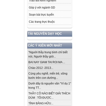
Trao đổi kinh nghiệm
Góp ý với ngành GD
Soạn bài trực tuyến
Các trang trực thuộc
TÀI NGUYÊN DẠY HỌC
CÁC Ý KIẾN MỚI NHẤT
“Người thầy trung bình chỉ biết
nói, Người thầy giỏi...
BAI NAY GIAM TAI ROI MA ...
Chào 2012 -2013...
Cùng yêu nghề, mến trẻ, vững
bước trên con đường...
Dưới đây là nguyên văn "Ví dụ 1"
trong TT...
THẦY CÔ NÀO BIẾT GIẢI THÍCH
DÙM : TÔI ĐƯỢC...
TÌNH BẰNG HỮU...