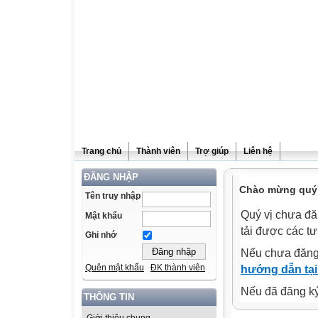
Trang chủ
Thành viên
Trợ giúp
Liên hệ
ĐĂNG NHẬP
Chào mừng quý v
Tên truy nhập
Quý vị chưa đă
Mật khẩu
tải được các tư
Ghi nhớ
Nếu chưa đăng
Quên mật khẩu
ĐK thành viên
hướng dẫn tại
Nếu đã đăng ký 
THÔNG TIN