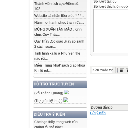
Số lượt tải:
65
Thành viên tích cực Điểm số:
Số lượt thích:
0 ngườ
102 ...
Website cá nhân tiêu biểu * * *...
Năm mơi hanh phuc thanh đat...
MỪNG XUÂN TÂN MÃO . Kính
chúc Quý Thầy...
Quý Thầy ,Cô giáo .Hãy so sánh
2 cách soạn...
Tình hình xả lũ ở Phú Yên thế
nào rồi...
Miền Trung 'khát' sách giáo khoa
Kích thước font
Khi lũ rút,...
HỖ TRỢ TRỰC TUYẾN
(Võ Thành Quang)
(Trợ giúp kỹ thuật)
Đường dẫn
:
p
Gửi ý kiến
ĐIỀU TRA Ý KIẾN
Các bạn thầy trang web của
chúng tôi thế nào?