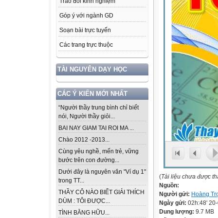
Trao đổi kinh nghiệm
Góp ý với ngành GD
Soạn bài trực tuyến
Các trang trực thuộc
TÀI NGUYÊN DẠY HỌC
CÁC Ý KIẾN MỚI NHẤT
“Người thầy trung bình chỉ biết
nói, Người thầy giỏi...
BAI NAY GIAM TAI ROI MA ...
Chào 2012 -2013...
Cùng yêu nghề, mến trẻ, vững
bước trên con đường...
Dưới đây là nguyên văn "Ví dụ 1"
(
Tài liệu chưa được t
trong TT...
Nguồn:
THẦY CÔ NÀO BIẾT GIẢI THÍCH
Người gửi:
Hoàng Tr
DÙM : TÔI ĐƯỢC...
Ngày gửi:
02h:48' 20
Dung lượng:
9.7 MB
TÌNH BẰNG HỮU...