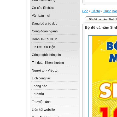
Giới thiệu chung
Cơ cấu tổ chức
Gốc
>
Đề thi
>
Trung họ
Văn bản mới
Bộ đề cả năm Sinh 1
Đảng bộ giáo dục
Bộ đề cả năm Sinh
Công đoàn ngành
Đoàn TNCS HCM
Tin tức - Sự kiện
Công nghệ thông tin
Thi đua - Khen thưởng
Người tốt - Việc tốt
Lịch công tác
Thông báo
Thư mời
Thư viện ảnh
Liên kết website