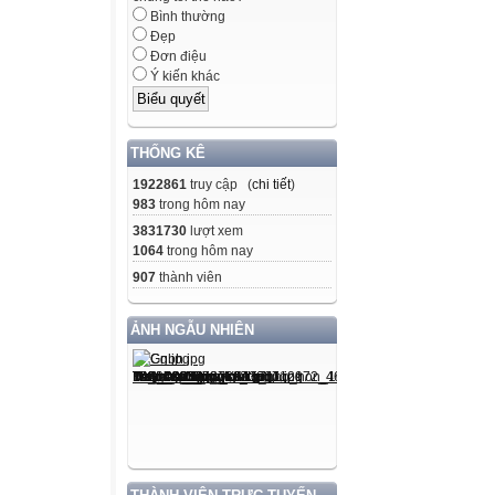
Bình thường
Đẹp
Đơn điệu
Ý kiến khác
THỐNG KÊ
1922861
truy cập (
chi tiết
)
983
trong hôm nay
3831730
lượt xem
1064
trong hôm nay
907
thành viên
ẢNH NGẪU NHIÊN