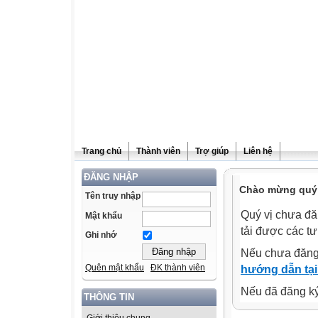
Trang chủ
Thành viên
Trợ giúp
Liên hệ
ĐĂNG NHẬP
Chào mừng quý v
Tên truy nhập
Quý vị chưa đă
Mật khẩu
tải được các tư
Ghi nhớ
Nếu chưa đăng
Quên mật khẩu
ĐK thành viên
hướng dẫn tại
Nếu đã đăng ký 
THÔNG TIN