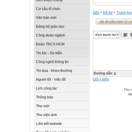
Giới thiệu chung
Cơ cấu tổ chức
Gốc
>
Đề thi
>
Trung họ
Văn bản mới
Bộ đề kiểm Sinh 12 ch
Đảng bộ giáo dục
Kích thước font
Công đoàn ngành
Đoàn TNCS HCM
Tin tức - Sự kiện
Công nghệ thông tin
Thi đua - Khen thưởng
Đường dẫn
:
p
Gửi ý kiến
Người tốt - Việc tốt
Lịch công tác
Thư v
We
Thông báo
Thư mời
Thư viện ảnh
Liên kết website