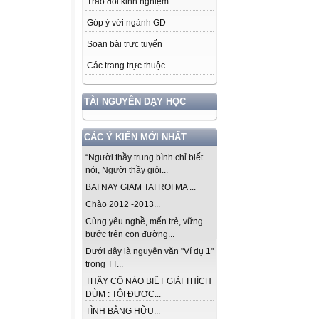
Trao đổi kinh nghiệm
Góp ý với ngành GD
Soạn bài trực tuyến
Các trang trực thuộc
TÀI NGUYÊN DẠY HỌC
CÁC Ý KIẾN MỚI NHẤT
“Người thầy trung bình chỉ biết
nói, Người thầy giỏi...
BAI NAY GIAM TAI ROI MA ...
Chào 2012 -2013...
Cùng yêu nghề, mến trẻ, vững
bước trên con đường...
Dưới đây là nguyên văn "Ví dụ 1"
trong TT...
THẦY CÔ NÀO BIẾT GIẢI THÍCH
DÙM : TÔI ĐƯỢC...
TÌNH BẰNG HỮU...