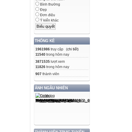
Bình thường
Đẹp
Đơn điệu
Ý kiến khác
THỐNG KÊ
1961986
truy cập (
chi tiết
)
11540
trong hôm nay
3871535
lượt xem
11826
trong hôm nay
907
thành viên
ẢNH NGẪU NHIÊN