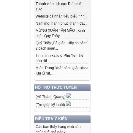
Thành viên tích cực Điểm số:
102 ...
Website cá nhân tiêu biểu * * *...
Năm mơi hanh phuc thanh đat...
MỪNG XUÂN TÂN MÃO . Kính
chúc Quý Thầy...
Quý Thầy ,Cô giáo .Hãy so sánh
2 cách soạn...
Tình hình xả lũ ở Phú Yên thế
nào rồi...
Miền Trung 'khát' sách giáo khoa
Khi lũ rút,...
HỖ TRỢ TRỰC TUYẾN
(Võ Thành Quang)
(Trợ giúp kỹ thuật)
ĐIỀU TRA Ý KIẾN
Các bạn thầy trang web của
chúng tôi thế nào?