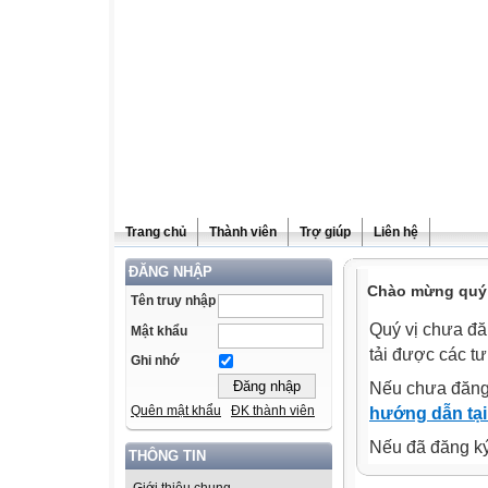
Trang chủ
Thành viên
Trợ giúp
Liên hệ
ĐĂNG NHẬP
Chào mừng quý v
Tên truy nhập
Quý vị chưa đă
Mật khẩu
tải được các tư
Ghi nhớ
Nếu chưa đăng
Quên mật khẩu
ĐK thành viên
hướng dẫn tại
Nếu đã đăng ký 
THÔNG TIN