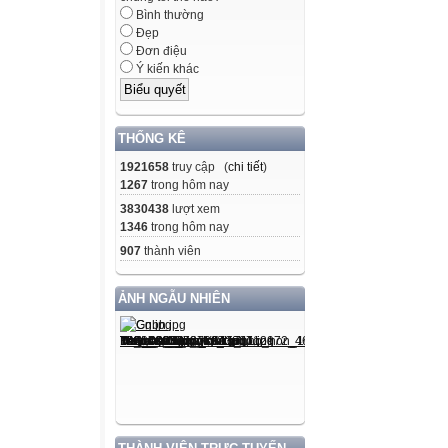
Bình thường
Đẹp
Đơn điệu
Ý kiến khác
THỐNG KÊ
1921658
truy cập (
chi tiết
)
1267
trong hôm nay
3830438
lượt xem
1346
trong hôm nay
907
thành viên
ẢNH NGẪU NHIÊN