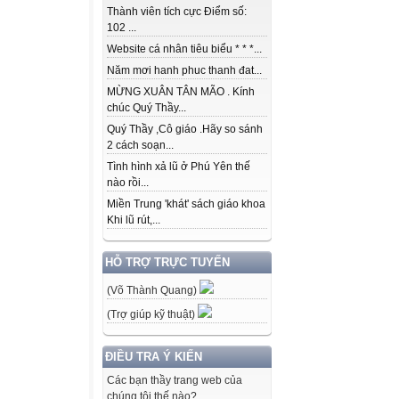
Thành viên tích cực Điểm số:
102 ...
Website cá nhân tiêu biểu * * *...
Năm mơi hanh phuc thanh đat...
MỪNG XUÂN TÂN MÃO . Kính
chúc Quý Thầy...
Quý Thầy ,Cô giáo .Hãy so sánh
2 cách soạn...
Tình hình xả lũ ở Phú Yên thế
nào rồi...
Miền Trung 'khát' sách giáo khoa
Khi lũ rút,...
HỖ TRỢ TRỰC TUYẾN
(Võ Thành Quang)
(Trợ giúp kỹ thuật)
ĐIỀU TRA Ý KIẾN
Các bạn thầy trang web của
chúng tôi thế nào?