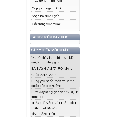
Trao đổi kinh nghiệm
Góp ý với ngành GD
Soạn bài trực tuyến
Các trang trực thuộc
TÀI NGUYÊN DẠY HỌC
CÁC Ý KIẾN MỚI NHẤT
“Người thầy trung bình chỉ biết
nói, Người thầy giỏi...
BAI NAY GIAM TAI ROI MA ...
Chào 2012 -2013...
Cùng yêu nghề, mến trẻ, vững
bước trên con đường...
Dưới đây là nguyên văn "Ví dụ 1"
trong TT...
THẦY CÔ NÀO BIẾT GIẢI THÍCH
DÙM : TÔI ĐƯỢC...
TÌNH BẰNG HỮU...