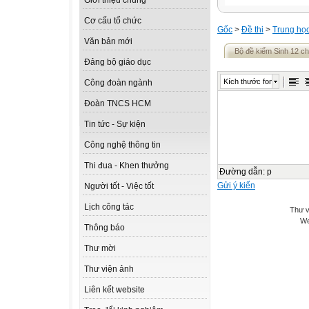
Giới thiệu chung
Cơ cấu tổ chức
Gốc
>
Đề thi
>
Trung họ
Văn bản mới
Bộ đề kiểm Sinh 12 ch
Đảng bộ giáo dục
Kích thước font
Công đoàn ngành
Đoàn TNCS HCM
Tin tức - Sự kiện
Công nghệ thông tin
Thi đua - Khen thưởng
Đường dẫn
:
p
Gửi ý kiến
Người tốt - Việc tốt
Lịch công tác
Thư v
We
Thông báo
Thư mời
Thư viện ảnh
Liên kết website