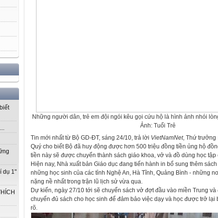
biết
Những người dân, trẻ em đội ngói kêu gọi cứu hộ là hình ảnh nhói lòn
Ảnh: Tuổi Trẻ
..
Tin mới nhất từ Bộ GD-ĐT, sáng 24/10, trả lời
VietNamNet
, Thứ trưởn
Quý cho biết Bộ đã huy động được hơn 500 triệu đồng tiền ủng hộ đồng
vững
tiền này sẽ được chuyển thành sách giáo khoa, vở và đồ dùng học tập 
Hiện nay, Nhà xuất bản Giáo dục đang tiến hành in bổ sung thêm sách
í dụ 1"
những học sinh của các tỉnh Nghệ An, Hà Tĩnh, Quảng Bình - những nơi 
nặng nề nhất trong trận lũ lịch sử vừa qua.
Dự kiến, ngày 27/10 tới sẽ chuyển sách vở đợt đầu vào miền Trung và 
THÍCH
chuyển đủ sách cho học sinh để đảm bảo việc dạy và học được trở lại
rõ.