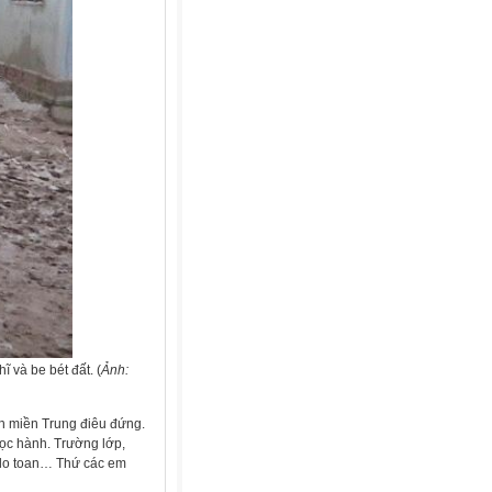
ĩ và be bét đất. (
Ảnh:
nh miền Trung điêu đứng.
học hành. Trường lớp,
g lo toan… Thứ các em