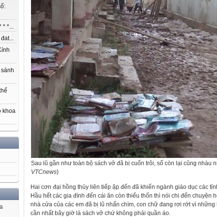
ố:
* *...
at...
ính
 sánh
thế
o khoa
Sau lũ gần như toàn bộ sách vở đã bị cuốn trôi, số còn lại cũng nhàu nh
VTCnews
)
Hai cơn đại hồng thủy liên tiếp ập đến đã khiến ngành giáo dục các tỉ
Hầu hết các gia đình đến cái ăn còn thiếu thốn thì nói chi đến chuyện 
nhà cửa của các em đã bị lũ nhấn chìm, con chữ đang rơi rớt vì nhữn
ủa
cần nhất bây giờ là sách vở chứ không phải quần áo.