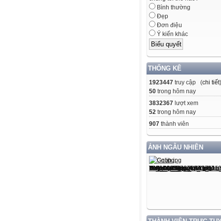
Bình thường
Đẹp
Đơn điệu
Ý kiến khác
THỐNG KÊ
1923447
truy cập (
chi tiết
50
trong hôm nay
3832367
lượt xem
52
trong hôm nay
907
thành viên
ẢNH NGẪU NHIÊN