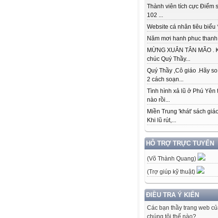
Thành viên tích cực Điểm s
102 ...
Website cá nhân tiêu biểu * 
Năm mơi hanh phuc thanh đ
MỪNG XUÂN TÂN MÃO . K
chúc Quý Thầy...
Quý Thầy ,Cô giáo .Hãy so
2 cách soạn...
Tình hình xả lũ ở Phú Yên 
nào rồi...
Miền Trung 'khát' sách giá
Khi lũ rút,...
HỖ TRỢ TRỰC TUYẾN
(Võ Thành Quang)
(Trợ giúp kỹ thuật)
ĐIỀU TRA Ý KIẾN
Các bạn thầy trang web c
chúng tôi thế nào?