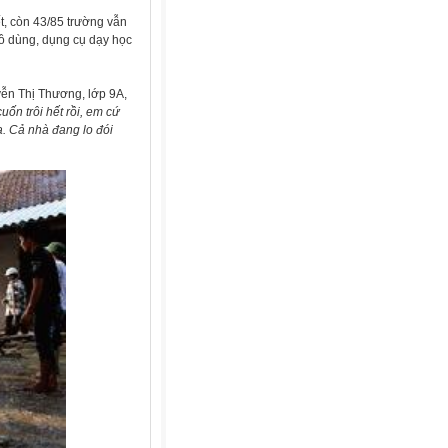
, còn 43/85 trường vẫn
đồ dùng, dụng cụ dạy học
yễn Thị Thương, lớp 9A,
cuốn trôi hết rồi, em cứ
a. Cả nhà đang lo đói