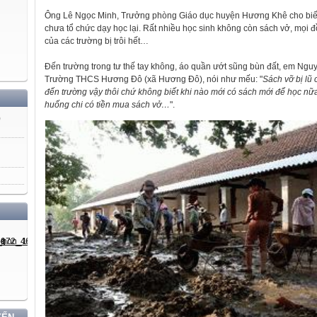
Ông Lê Ngọc Minh, Trưởng phòng Giáo dục huyện Hương Khê cho biết
chưa tổ chức dạy học lại. Rất nhiều học sinh không còn sách vở, mọi 
của các trường bị trôi hết…
Đến trường trong tư thế tay không, áo quần ướt sũng bùn đất, em Ngu
Trường THCS Hương Đô (xã Hương Đô), nói như mếu: "
Sách vỡ bị lũ 
đến trường vậy thôi chứ không biết khi nào mới có sách mới để học nữ
huống chi có tiền mua sách vở…
".
)