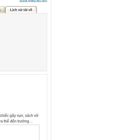
Đưa giáo án lên
ả
Lịch sử tải về
 chiếc gãy vụn, sách vở
hưa thể đến trường…