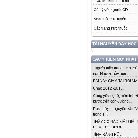
Trao đổi kinh nghiệm
Góp ý với ngành GD
Soạn bài trực tuyến
Các trang trực thuộc
TÀI NGUYÊN DẠY HỌC
CÁC Ý KIẾN MỚI NHẤT
“Người thầy trung bình chỉ 
nói, Người thầy giỏi...
BAI NAY GIAM TAI ROI MA .
Chào 2012 -2013...
Cùng yêu nghề, mến trẻ, 
bước trên con đường...
Dưới đây là nguyên văn "V
trong TT...
THẦY CÔ NÀO BIẾT GIẢI 
DÙM : TÔI ĐƯỢC...
TÌNH BẰNG HỮU...