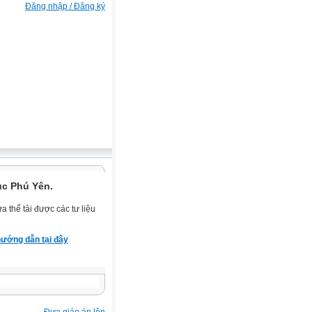
Đăng nhập / Đăng ký
ục Phú Yên.
 thể tải được các tư liệu
ướng dẫn tại đây