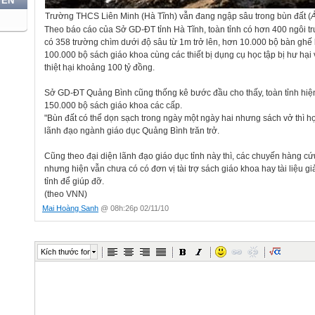
YẾN
Trường THCS Liên Minh (Hà Tĩnh) vẫn đang ngập sâu trong bùn đất (
Theo báo cáo của Sở GD-ĐT tỉnh Hà Tĩnh, toàn tỉnh có hơn 400 ngôi tr
có 358 trường chìm dưới độ sâu từ 1m trở lên, hơn 10.000 bộ bàn ghế
100.000 bộ sách giáo khoa cùng các thiết bị dụng cụ học tập bị hư hại 
thiệt hại khoảng 100 tỷ đồng.
Sở GD-ĐT Quảng Bình cũng thống kê bước đầu cho thấy, toàn tỉnh hiệ
150.000 bộ sách giáo khoa các cấp.
"Bùn đất có thể dọn sạch trong ngày một ngày hai nhưng sách vở thì họ
lãnh đạo ngành giáo dục Quảng Bình trăn trở.
Cũng theo đại diện lãnh đạo giáo dục tỉnh này thì, các chuyến hàng c
nhưng hiện vẫn chưa có có đơn vị tài trợ sách giáo khoa hay tài liệu gi
tỉnh để giúp đỡ.
(theo VNN)
Mai Hoàng Sanh
@ 08h:26p 02/11/10
Kích thước font