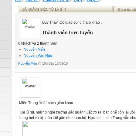
Gốc
>
Giáo án
>
Trung học cơ sở
>
Vật lý
>
Vật lý 6
>
BÀI GIẢNG ĐIỆN TỬ LÀ GÌ ?
Cùng tác gi
Quý Thầy ,Cô giáo cùng tham khảo .
Thành viên trực tuyến
0 khách và 2 thành viên
Nguyễn Mến
Nguyễn Văn Ngợi
Nguyễn Mến
@ 10h:09p 18/09/10
Miền Trung 'khát' sách giáo khoa
Khi lũ rút, những ngôi trường đặc quánh đất trơ ra, bàn ghế còn lại đôi
bung bét và bị cuốn trôi gần như toàn bộ. Học sinh miền Trung vẫn c