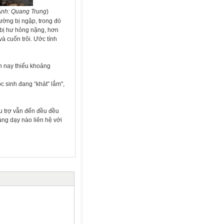
Ảnh: Quang Trung
)
ường bị ngập, trong đó
 bị hư hỏng nặng, hơn
và cuốn trôi. Ước tính
n nay thiếu khoảng
c sinh đang “khát” lắm",
ứu trợ vẫn đến đều đều
ảng dạy nào liên hệ với