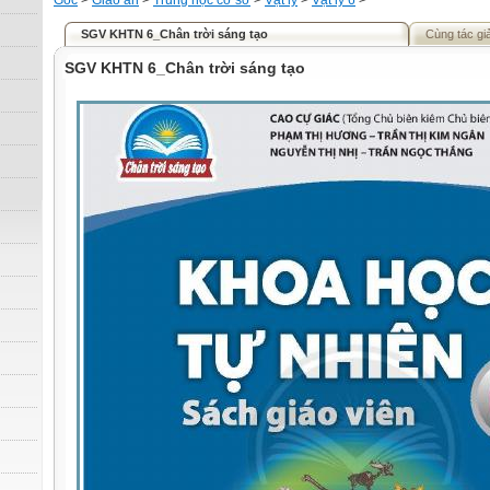
Gốc
>
Giáo án
>
Trung học cơ sở
>
Vật lý
>
Vật lý 6
>
SGV KHTN 6_Chân trời sáng tạo
Cùng tác gi
SGV KHTN 6_Chân trời sáng tạo