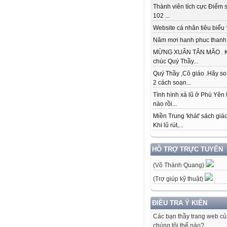
Thành viên tích cực Điểm s
102 ...
Website cá nhân tiêu biểu * 
Năm mơi hanh phuc thanh đ
MỪNG XUÂN TÂN MÃO . K
chúc Quý Thầy...
Quý Thầy ,Cô giáo .Hãy so
2 cách soạn...
Tình hình xả lũ ở Phú Yên 
nào rồi...
Miền Trung 'khát' sách giá
Khi lũ rút,...
HỖ TRỢ TRỰC TUYẾN
(Võ Thành Quang)
(Trợ giúp kỹ thuật)
ĐIỀU TRA Ý KIẾN
Các bạn thầy trang web c
chúng tôi thế nào?