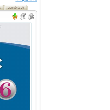
Đưa giáo án lên
ả
Lịch sử tải về