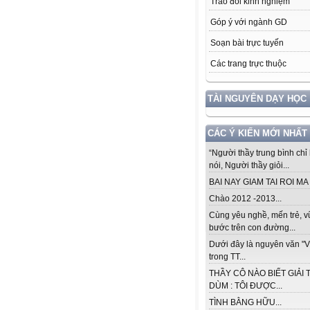
Trao đổi kinh nghiệm
Góp ý với ngành GD
Soạn bài trực tuyến
Các trang trực thuộc
TÀI NGUYÊN DẠY HỌC
CÁC Ý KIẾN MỚI NHẤT
“Người thầy trung bình chỉ 
nói, Người thầy giỏi...
BAI NAY GIAM TAI ROI MA .
Chào 2012 -2013...
Cùng yêu nghề, mến trẻ, 
bước trên con đường...
Dưới đây là nguyên văn "V
trong TT...
THẦY CÔ NÀO BIẾT GIẢI 
DÙM : TÔI ĐƯỢC...
TÌNH BẰNG HỮU...