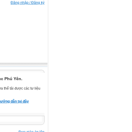
Đăng nhập / Đăng ký
ục Phú Yên.
 thể tải được các tư liệu
ướng dẫn tại đây