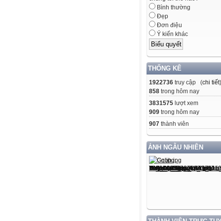
Bình thường
Đẹp
Đơn điệu
Ý kiến khác
THỐNG KÊ
1922736
truy cập (
chi tiết
858
trong hôm nay
3831575
lượt xem
909
trong hôm nay
907
thành viên
ẢNH NGẪU NHIÊN