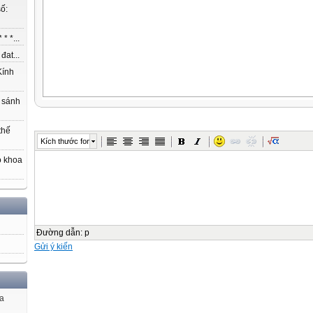
ố:
* *...
at...
ính
 sánh
thế
Kích thước font
o khoa
Đường dẫn
:
p
Gửi ý kiến
ủa