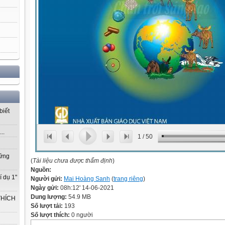
biết
..
1
/
50
vững
(
Tài liệu chưa được thẩm định
)
Nguồn:
í dụ 1"
Người gửi:
Mai Hoàng Sanh
(
trang riêng
)
Ngày gửi:
08h:12' 14-06-2021
Dung lượng:
54.9 MB
THÍCH
Số lượt tải:
193
Số lượt thích:
0 người