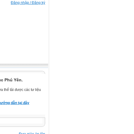
Đăng nhập / Đăng ký
ục Phú Yên.
 thể tải được các tư liệu
ướng dẫn tại đây