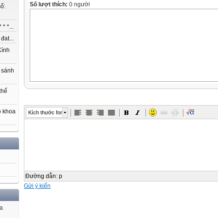
Số lượt thích:
0 người
ố:
* *...
at...
ính
 sánh
thế
o khoa
Kích thước font
Đường dẫn
:
p
Gửi ý kiến
ủa