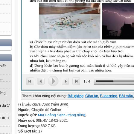
biết
..
1
/
4
vững
Tham khảo cùng nội dung:
Bài giảng
,
Giáo án
,
E-learning
,
Bài mẫu
,
(
Tài liệu chưa được thẩm định
)
í dụ 1"
Nguồn:
Chuyên đề Online
Người gửi:
Mai Hoàng Sanh
(
trang riêng
)
THÍCH
Ngày gửi:
08h:45' 18-02-2021
Dung lượng:
682.7 KB
Số lượt tải:
17