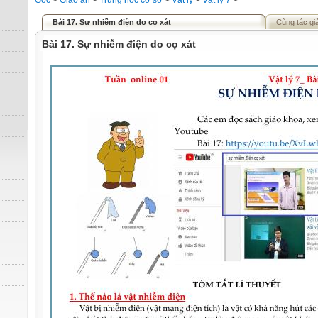
Gốc
>
Giáo án
>
Trung học cơ sở
>
Vật lý
>
Vật lý 7
>
Bài 17. Sự nhiễm điện do cọ xát
Cùng tác gi
Bài 17. Sự nhiễm điện do cọ xát