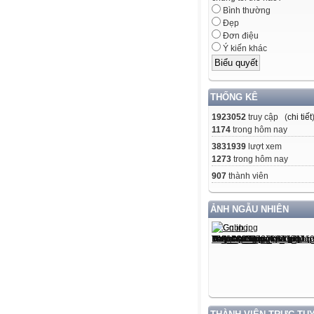
Bình thường
Đẹp
Đơn điệu
Ý kiến khác
THỐNG KÊ
1923052
truy cập (
chi tiết
1174
trong hôm nay
3831939
lượt xem
1273
trong hôm nay
907
thành viên
ẢNH NGẪU NHIÊN