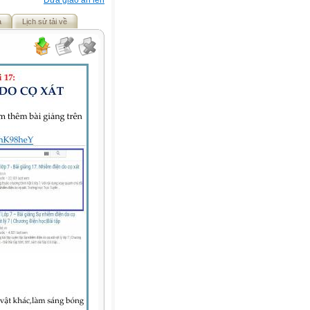
Đưa giáo án lên
ả
Lịch sử tải về