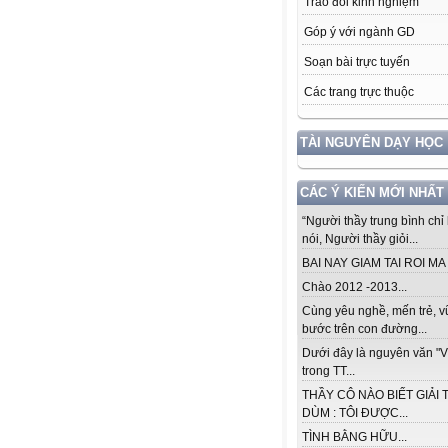
Trao đổi kinh nghiệm
Góp ý với ngành GD
Soạn bài trực tuyến
Các trang trực thuộc
TÀI NGUYÊN DẠY HỌC
CÁC Ý KIẾN MỚI NHẤT
“Người thầy trung bình chỉ 
nói, Người thầy giỏi...
BAI NAY GIAM TAI ROI MA .
Chào 2012 -2013...
Cùng yêu nghề, mến trẻ, 
bước trên con đường...
Dưới đây là nguyên văn "V
trong TT...
THẦY CÔ NÀO BIẾT GIẢI 
DÙM : TÔI ĐƯỢC...
TÌNH BẰNG HỮU...