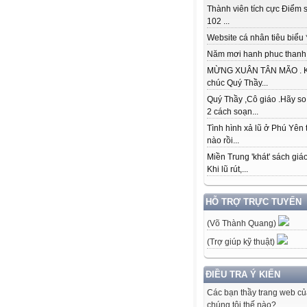
Thành viên tích cực Điểm s
102 ...
Website cá nhân tiêu biểu * 
Năm mơi hanh phuc thanh đ
MỪNG XUÂN TÂN MÃO . K
chúc Quý Thầy...
Quý Thầy ,Cô giáo .Hãy so
2 cách soạn...
Tình hình xả lũ ở Phú Yên 
nào rồi...
Miền Trung 'khát' sách giá
Khi lũ rút,...
HỖ TRỢ TRỰC TUYẾN
(Võ Thành Quang)
(Trợ giúp kỹ thuật)
ĐIỀU TRA Ý KIẾN
Các bạn thầy trang web c
chúng tôi thế nào?