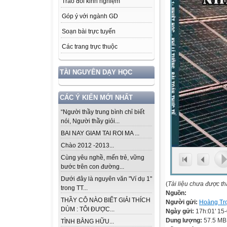
Trao đổi kinh nghiệm
Góp ý với ngành GD
Soạn bài trực tuyến
Các trang trực thuộc
TÀI NGUYÊN DẠY HỌC
CÁC Ý KIẾN MỚI NHẤT
“Người thầy trung bình chỉ biết
nói, Người thầy giỏi...
BAI NAY GIAM TAI ROI MA ...
Chào 2012 -2013...
Cùng yêu nghề, mến trẻ, vững
bước trên con đường...
Dưới đây là nguyên văn "Ví dụ 1"
(
Tài liệu chưa được t
trong TT...
Nguồn:
THẦY CÔ NÀO BIẾT GIẢI THÍCH
Người gửi:
Hoàng Tr
DÙM : TÔI ĐƯỢC...
Ngày gửi:
17h:01' 15
Dung lượng:
57.5 MB
TÌNH BẰNG HỮU...