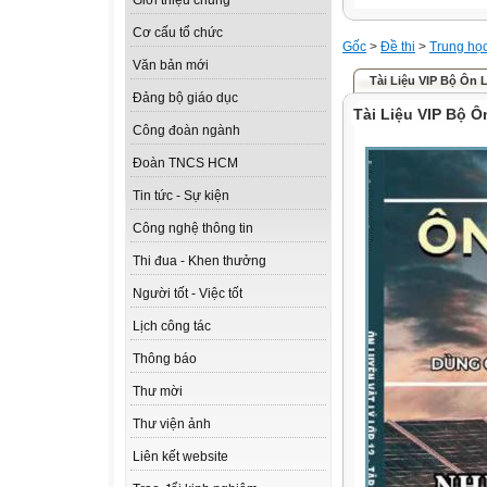
Giới thiệu chung
Cơ cấu tổ chức
Gốc
>
Đề thi
>
Trung họ
Văn bản mới
Tài Liệu VIP Bộ Ôn 
Đảng bộ giáo dục
Tài Liệu VIP Bộ Ô
Công đoàn ngành
Đoàn TNCS HCM
Tin tức - Sự kiện
Công nghệ thông tin
Thi đua - Khen thưởng
Người tốt - Việc tốt
Lịch công tác
Thông báo
Thư mời
Thư viện ảnh
Liên kết website