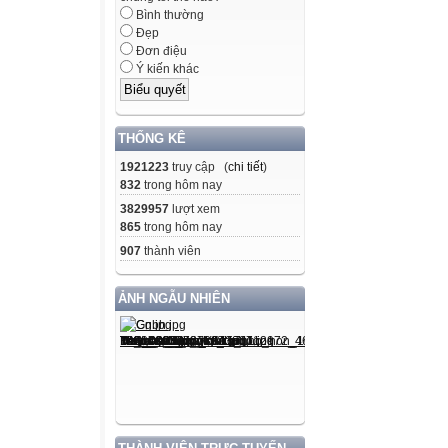
Bình thường
Đẹp
Đơn điệu
Ý kiến khác
THỐNG KÊ
1921223
truy cập (
chi tiết
)
832
trong hôm nay
3829957
lượt xem
865
trong hôm nay
907
thành viên
ẢNH NGẪU NHIÊN