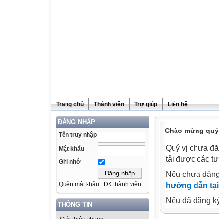
Trang chủ
Thành viên
Trợ giúp
Liên hệ
ĐĂNG NHẬP
Chào mừng quý v
Tên truy nhập
Quý vị chưa đă
Mật khẩu
tải được các tư
Ghi nhớ
Nếu chưa đăng
Quên mật khẩu
ĐK thành viên
hướng dẫn tại
Nếu đã đăng ký 
THÔNG TIN