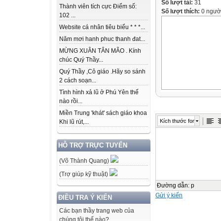
Số lượt tải:
31
Thành viên tích cực Điểm số:
Số lượt thích:
0 ngườ
102 ...
Website cá nhân tiêu biểu * * *...
Năm mơi hanh phuc thanh đat...
MỪNG XUÂN TÂN MÃO . Kính
chúc Quý Thầy...
Quý Thầy ,Cô giáo .Hãy so sánh
2 cách soạn...
Tình hình xả lũ ở Phú Yên thế
nào rồi...
Miền Trung 'khát' sách giáo khoa
Kích thước font
Khi lũ rút,...
HỖ TRỢ TRỰC TUYẾN
(Võ Thành Quang)
(Trợ giúp kỹ thuật)
Đường dẫn
:
p
Gửi ý kiến
ĐIỀU TRA Ý KIẾN
Các bạn thầy trang web của
chúng tôi thế nào?