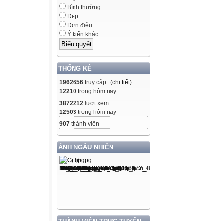
Bình thường
Đẹp
Đơn điệu
Ý kiến khác
THỐNG KÊ
1962656
truy cập (
chi tiết
)
12210
trong hôm nay
3872212
lượt xem
12503
trong hôm nay
907
thành viên
ẢNH NGẪU NHIÊN