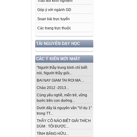
Trao đổi kinh nghiệm
Góp ý với ngành GD
Soạn bài trực tuyến
Các trang trực thuộc
TÀI NGUYÊN DẠY HỌC
CÁC Ý KIẾN MỚI NHẤT
“Người thầy trung bình chỉ biết
nói, Người thầy giỏi...
BAI NAY GIAM TAI ROI MA ...
Chào 2012 -2013...
Cùng yêu nghề, mến trẻ, vững
bước trên con đường...
Dưới đây là nguyên văn "Ví dụ 1"
trong TT...
THẦY CÔ NÀO BIẾT GIẢI THÍCH
DÙM : TÔI ĐƯỢC...
TÌNH BẰNG HỮU...