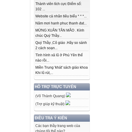
Thành viên tích cực Điểm số:
102 ...
Website cá nhân tiêu biểu * * *...
Năm mơi hanh phuc thanh đat...
MỪNG XUÂN TÂN MÃO . Kính
chúc Quý Thầy...
Quý Thầy ,Cô giáo .Hãy so sánh
2 cách soạn...
Tình hình xả lũ ở Phú Yên thế
nào rồi...
Miền Trung 'khát' sách giáo khoa
Khi lũ rút,...
HỖ TRỢ TRỰC TUYẾN
(Võ Thành Quang)
(Trợ giúp kỹ thuật)
ĐIỀU TRA Ý KIẾN
Các bạn thầy trang web của
chúng tôi thế nào?