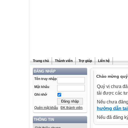
Trang chủ
Thành viên
Trợ giúp
Liên hệ
ĐĂNG NHẬP
Chào mừng quý v
Tên truy nhập
Quý vị chưa đă
Mật khẩu
tải được các tư
Ghi nhớ
Nếu chưa đăng
Quên mật khẩu
ĐK thành viên
hướng dẫn tại
Nếu đã đăng ký 
THÔNG TIN