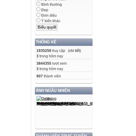
Bình thường
Đẹp
Đơn điệu
Ý kiến khác
THỐNG KÊ
1935250
truy cập (
chi tiết
)
3
trong hôm nay
3844355
lượt xem
3
trong hôm nay
907
thành viên
ẢNH NGẪU NHIÊN