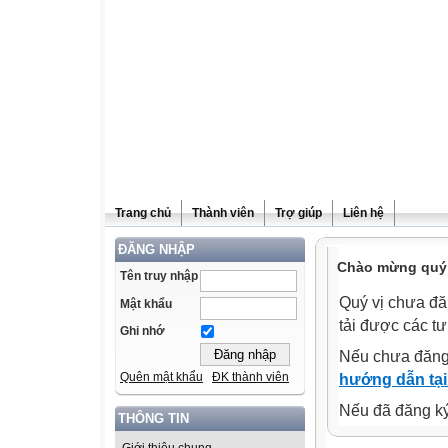
Trang chủ
Thành viên
Trợ giúp
Liên hệ
ĐĂNG NHẬP
Chào mừng quý v
Tên truy nhập
Quý vị chưa đă
Mật khẩu
tải được các tư
Ghi nhớ
Nếu chưa đăng
Quên mật khẩu
ĐK thành viên
hướng dẫn tại
Nếu đã đăng ký 
THÔNG TIN