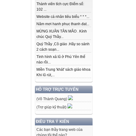
Thành viên tích cực Điểm số:
102 ...
Website cá nhân tiêu biểu * * *...
Năm mơi hanh phuc thanh đat...
MỪNG XUÂN TÂN MÃO . Kính
chúc Quý Thầy...
Quý Thầy ,Cô giáo .Hãy so sánh
2 cách soạn...
Tình hình xả lũ ở Phú Yên thế
nào rồi...
Miền Trung 'khát' sách giáo khoa
Khi lũ rút,...
HỖ TRỢ TRỰC TUYẾN
(Võ Thành Quang)
(Trợ giúp kỹ thuật)
ĐIỀU TRA Ý KIẾN
Các bạn thầy trang web của
chúng tôi thế nào?