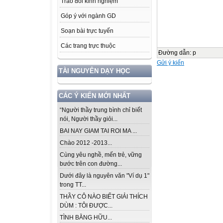
Trao đổi kinh nghiệm
Góp ý với ngành GD
Soạn bài trực tuyến
Các trang trực thuộc
Đường dẫn
:
p
Gửi ý kiến
TÀI NGUYÊN DẠY HỌC
CÁC Ý KIẾN MỚI NHẤT
“Người thầy trung bình chỉ biết
nói, Người thầy giỏi...
BAI NAY GIAM TAI ROI MA ...
Chào 2012 -2013...
Cùng yêu nghề, mến trẻ, vững
bước trên con đường...
Dưới đây là nguyên văn "Ví dụ 1"
trong TT...
THẦY CÔ NÀO BIẾT GIẢI THÍCH
DÙM : TÔI ĐƯỢC...
TÌNH BẰNG HỮU...