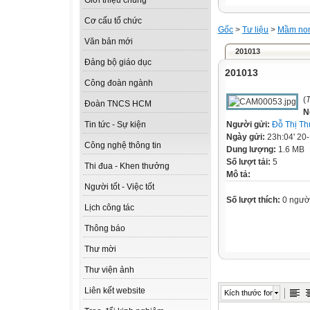
Giới thiệu chung
Cơ cấu tổ chức
Gốc
>
Tư liệu
>
Mầm no
Văn bản mới
201013
Đảng bộ giáo dục
201013
Công đoàn ngành
(
T
Đoàn TNCS HCM
N
Người gửi:
Đỗ Thị Th
Tin tức - Sự kiện
Ngày gửi:
23h:04' 20
Công nghệ thông tin
Dung lượng:
1.6 MB
Số lượt tải:
5
Thi đua - Khen thưởng
Mô tả:
Người tốt - Việc tốt
Số lượt thích:
0 ngườ
Lịch công tác
Thông báo
Thư mời
Thư viện ảnh
Liên kết website
Kích thước font