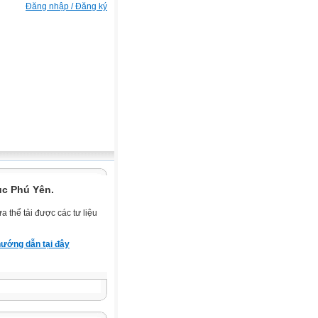
Đăng nhập / Đăng ký
ục Phú Yên.
 thể tải được các tư liệu
ướng dẫn tại đây