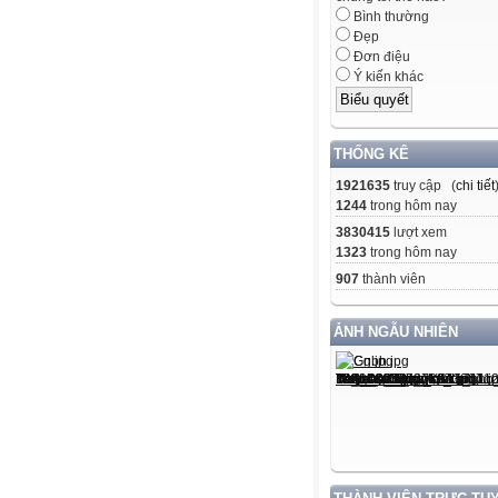
Bình thường
Đẹp
Đơn điệu
Ý kiến khác
THỐNG KÊ
1921635
truy cập (
chi tiết
1244
trong hôm nay
3830415
lượt xem
1323
trong hôm nay
907
thành viên
ẢNH NGẪU NHIÊN