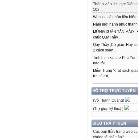
Thành viên tích cực Điểm s
102 ...
Website cá nhân tiêu biểu * 
Năm mơi hanh phuc thanh đ
MỪNG XUÂN TÂN MÃO . K
chúc Quý Thầy...
Quý Thầy ,Cô giáo .Hãy so
2 cách soạn...
Tình hình xả lũ ở Phú Yên 
nào rồi...
Miền Trung 'khát' sách giá
Khi lũ rút,...
HỖ TRỢ TRỰC TUYẾN
(Võ Thành Quang)
(Trợ giúp kỹ thuật)
ĐIỀU TRA Ý KIẾN
Các bạn thầy trang web c
chúng tôi thế nào?