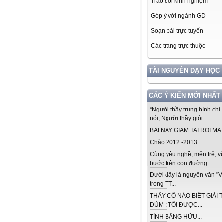
Trao đổi kinh nghiệm
Góp ý với ngành GD
Soạn bài trực tuyến
Các trang trực thuộc
TÀI NGUYÊN DẠY HỌC
CÁC Ý KIẾN MỚI NHẤT
“Người thầy trung bình chỉ 
nói, Người thầy giỏi...
BAI NAY GIAM TAI ROI MA .
Chào 2012 -2013...
Cùng yêu nghề, mến trẻ, 
bước trên con đường...
Dưới đây là nguyên văn "V
trong TT...
THẦY CÔ NÀO BIẾT GIẢI 
DÙM : TÔI ĐƯỢC...
TÌNH BẰNG HỮU...