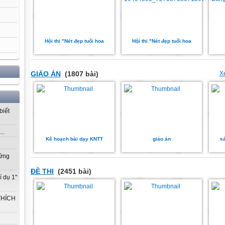
Hội thi "Nét đẹp tuổi hoa
Hội thi "Nét đẹp tuổi hoa
GIÁO ÁN
(1807 bài)
X
biết
..
Kế hoạch bài dạy KNTT
giáo án
sá
vững
ĐỀ THI
(2451 bài)
í dụ 1"
THÍCH