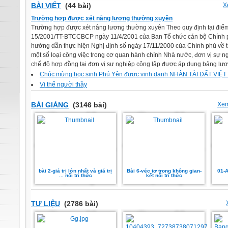
BÀI VIẾT
(44 bài)
X
Trường hợp được xét nâng lương thường xuyên
Trường hợp được xét nâng lương thường xuyên Theo quy định tại điểm
15/2001/TT-BTCCBCP ngày 11/4/2001 của Ban Tổ chức cán bộ Chính ph
hướng dẫn thực hiện Nghị định số ngày 17/11/2000 của Chính phủ về 
một số loại công việc trong cơ quan hành chính Nhà nước, đơn vị sự ng
chế độ hợp đồng tại đơn vị sự nghiệp công lập được áp dụng bảng lươ
Chúc mừng học sinh Phú Yên được vinh danh NHÂN TÀI ĐẤT VIỆT
Vị thế người thầy
BÀI GIẢNG
(3146 bài)
Xem
bài 2-giá trị lớn nhất và giá trị
Bài 6-véc tơ trong không gian-
01-A
... nối tri thức
kết nối tri thức
TƯ LIỆU
(2786 bài)