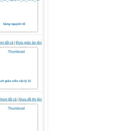
bảng nguyên tố
em tất cả
|
Đưa giáo án lên
ch giáo viên vật lý 11
Xem tất cả
|
Đưa đề thi lên