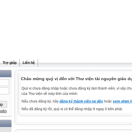
Trợ giúp
Liên hệ
Chào mừng quý vị đến với Thư viện tài nguyên giáo d
Quý vị chưa đăng nhập hoặc chưa đăng ký làm thành viên, vì vậy chưa
của Thư viện về máy tính của mình.
Nếu chưa đăng ký, hãy
đăng ký thành viên tại đây
hoặc
xem phim h
Nếu đã đăng ký rồi, quý vị có thể đăng nhập ở ngay ô bên phải.
viên