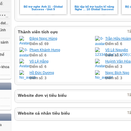
ố:
Bổ trợ nghe Anh 11 - Global
Bài tập bổ trợ luyện kĩ năng
Bộ 
Success - Unit 9
Nghe ... 10 Global Success
* *...
at...
ính
Thành viên tích cực
Tấ
Đặng Ngọc Hùng
Trần Hữu Hoàn
 sánh
Điểm số: 69
Điểm số: 6
Phạm Khánh Hưng
Võ Lê Nguyên
thế
Điểm số: 6
Điểm số: 6
Võ Lệ Hằng
Huỳnh Văn Hòa
Điểm số: 6
Điểm số: 3
o khoa
Hồ Đức Dương
Ngọc Bích Ngo
Điểm số: 3
Điểm số: 3
Website đơn vị tiêu biểu
Tấ
Website cá nhân tiêu biểu
Tấ
ủa