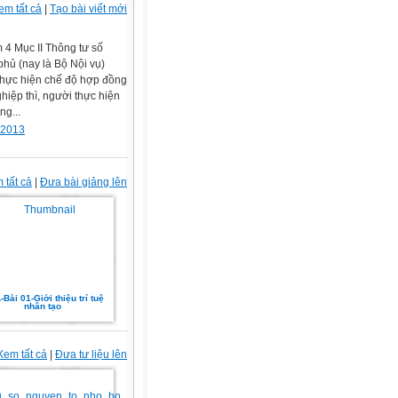
em tất cả
|
Tạo bài viết mới
 4 Mục II Thông tư số
ủ (nay là Bộ Nội vụ)
thực hiện chế độ hợp đồng
hiệp thì, người thực hiện
ng...
 2013
 tất cả
|
Đưa bài giảng lên
-Bài 01-Giới thiệu trí tuệ
nhân tạo
Xem tất cả
|
Đưa tư liệu lên