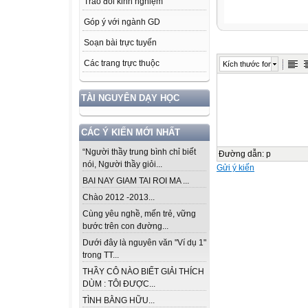
Trao đổi kinh nghiệm
Góp ý với ngành GD
Soạn bài trực tuyến
Các trang trực thuộc
Kích thước font
TÀI NGUYÊN DẠY HỌC
CÁC Ý KIẾN MỚI NHẤT
“Người thầy trung bình chỉ biết
Đường dẫn
:
p
nói, Người thầy giỏi...
Gửi ý kiến
BAI NAY GIAM TAI ROI MA ...
Chào 2012 -2013...
Cùng yêu nghề, mến trẻ, vững
bước trên con đường...
Dưới đây là nguyên văn "Ví dụ 1"
trong TT...
THẦY CÔ NÀO BIẾT GIẢI THÍCH
DÙM : TÔI ĐƯỢC...
TÌNH BẰNG HỮU...