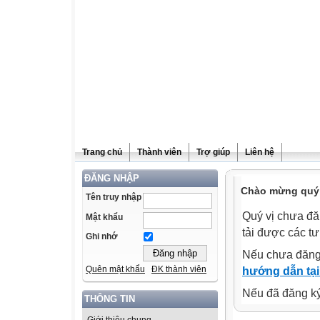
Trang chủ
Thành viên
Trợ giúp
Liên hệ
ĐĂNG NHẬP
Chào mừng quý v
Tên truy nhập
Quý vị chưa đă
Mật khẩu
tải được các tư
Ghi nhớ
Nếu chưa đăng
Quên mật khẩu
ĐK thành viên
hướng dẫn tại
Nếu đã đăng ký 
THÔNG TIN