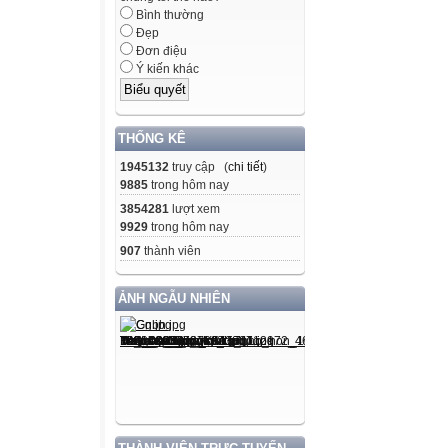
Bình thường
Đẹp
Đơn điệu
Ý kiến khác
THỐNG KÊ
1945132
truy cập (
chi tiết
)
9885
trong hôm nay
3854281
lượt xem
9929
trong hôm nay
907
thành viên
ẢNH NGẪU NHIÊN