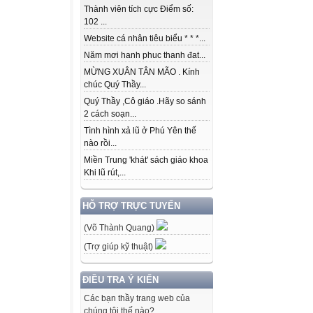
Thành viên tích cực Điểm số:
102 ...
Website cá nhân tiêu biểu * * *...
Năm mơi hanh phuc thanh đat...
MỪNG XUÂN TÂN MÃO . Kính
chúc Quý Thầy...
Quý Thầy ,Cô giáo .Hãy so sánh
2 cách soạn...
Tình hình xả lũ ở Phú Yên thế
nào rồi...
Miền Trung 'khát' sách giáo khoa
Khi lũ rút,...
HỖ TRỢ TRỰC TUYẾN
(Võ Thành Quang)
(Trợ giúp kỹ thuật)
ĐIỀU TRA Ý KIẾN
Các bạn thầy trang web của
chúng tôi thế nào?