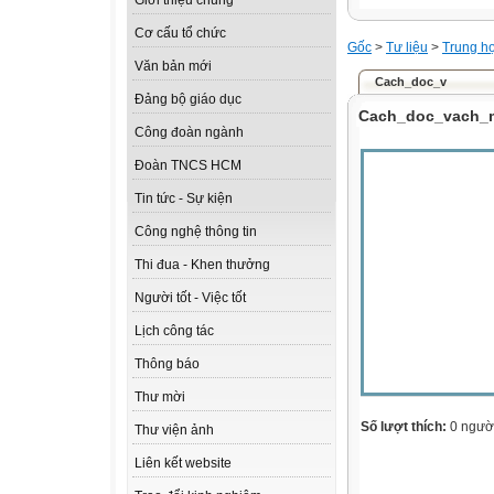
Giới thiệu chung
Cơ cấu tổ chức
Gốc
>
Tư liệu
>
Trung h
Văn bản mới
Cach_doc_v
Đảng bộ giáo dục
Cach_doc_vach_m
Công đoàn ngành
Đoàn TNCS HCM
Tin tức - Sự kiện
Công nghệ thông tin
Thi đua - Khen thưởng
Người tốt - Việc tốt
Lịch công tác
Thông báo
Thư mời
Số lượt thích:
0 ngườ
Thư viện ảnh
Liên kết website