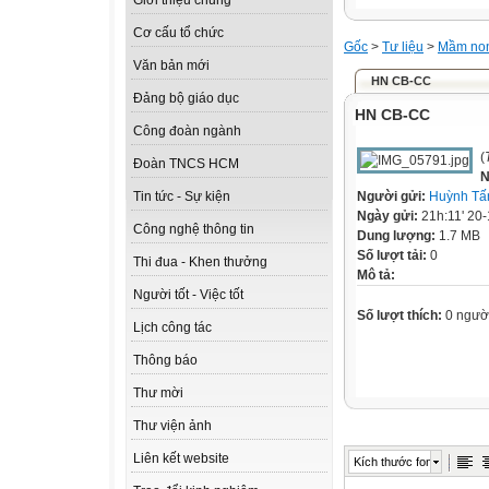
Giới thiệu chung
Cơ cấu tổ chức
Gốc
>
Tư liệu
>
Mầm no
Văn bản mới
HN CB-CC
Đảng bộ giáo dục
HN CB-CC
Công đoàn ngành
(
Đoàn TNCS HCM
N
Người gửi:
Huỳnh Tấ
Tin tức - Sự kiện
Ngày gửi:
21h:11' 20
Công nghệ thông tin
Dung lượng:
1.7 MB
Số lượt tải:
0
Thi đua - Khen thưởng
Mô tả:
Người tốt - Việc tốt
Số lượt thích:
0 ngườ
Lịch công tác
Thông báo
Thư mời
Thư viện ảnh
Liên kết website
Kích thước font