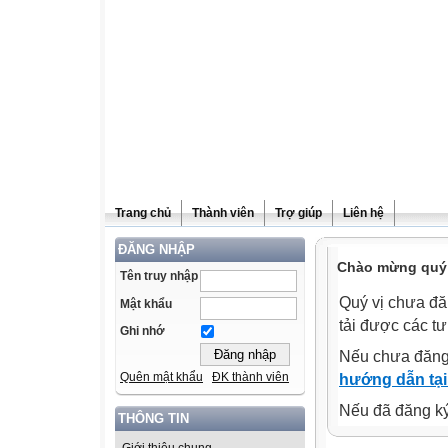
Trang chủ
Thành viên
Trợ giúp
Liên hệ
ĐĂNG NHẬP
Chào mừng quý v
Tên truy nhập
Quý vị chưa đă
Mật khẩu
tải được các tư
Ghi nhớ
Nếu chưa đăng
Quên mật khẩu
ĐK thành viên
hướng dẫn tại
Nếu đã đăng ký 
THÔNG TIN