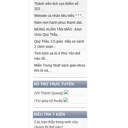
Thành viên tích cực Điểm số:
102 ...
Website cá nhân tiêu biểu * * *...
Năm mơi hanh phuc thanh đat...
MỪNG XUÂN TÂN MÃO . Kính
chúc Quý Thầy...
Quý Thầy ,Cô giáo .Hãy so sánh
2 cách soạn...
Tình hình xả lũ ở Phú Yên thế
nào rồi...
Miền Trung 'khát' sách giáo khoa
Khi lũ rút,...
HỖ TRỢ TRỰC TUYẾN
(Võ Thành Quang)
(Trợ giúp kỹ thuật)
ĐIỀU TRA Ý KIẾN
Các bạn thầy trang web của
chúng tôi thế nào?