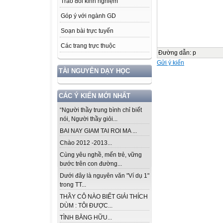
Trao đổi kinh nghiệm
Góp ý với ngành GD
Soạn bài trực tuyến
Các trang trực thuộc
Đường dẫn
:
p
Gửi ý kiến
TÀI NGUYÊN DẠY HỌC
CÁC Ý KIẾN MỚI NHẤT
“Người thầy trung bình chỉ biết
nói, Người thầy giỏi...
BAI NAY GIAM TAI ROI MA ...
Chào 2012 -2013...
Cùng yêu nghề, mến trẻ, vững
bước trên con đường...
Dưới đây là nguyên văn "Ví dụ 1"
trong TT...
THẦY CÔ NÀO BIẾT GIẢI THÍCH
DÙM : TÔI ĐƯỢC...
TÌNH BẰNG HỮU...