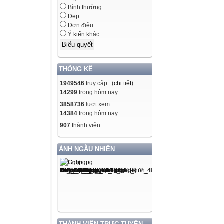
Bình thường
Đẹp
Đơn điệu
Ý kiến khác
THỐNG KÊ
1949546
truy cập (
chi tiết
)
14299
trong hôm nay
3858736
lượt xem
14384
trong hôm nay
907
thành viên
ẢNH NGẪU NHIÊN