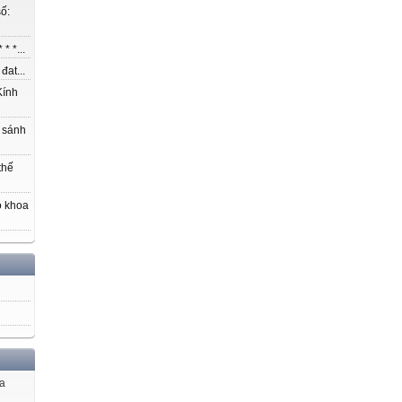
ố:
* *...
at...
ính
 sánh
thế
o khoa
ủa