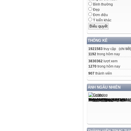
Bình thường
Đẹp
Đơn điệu
Ý kiến khác
THỐNG KÊ
1921583
truy cập (
chi tiết
1192
trong hôm nay
3830362
lượt xem
1270
trong hôm nay
907
thành viên
ẢNH NGẪU NHIÊN