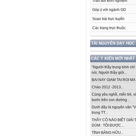
Trao đổi kinh nghiệm
Góp ý với ngành GD
Soạn bài trực tuyến
Các trang trực thuộc
TÀI NGUYÊN DẠY HỌC
CÁC Ý KIẾN MỚI NHẤT
“Người thầy trung bình chỉ 
nói, Người thầy giỏi...
BAI NAY GIAM TAI ROI MA .
Chào 2012 -2013...
Cùng yêu nghề, mến trẻ, 
bước trên con đường...
Dưới đây là nguyên văn "V
trong TT...
THẦY CÔ NÀO BIẾT GIẢI 
DÙM : TÔI ĐƯỢC...
TÌNH BẰNG HỮU...