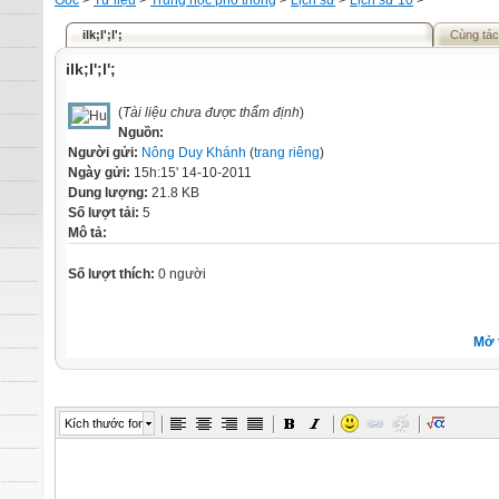
Gốc
>
Tư liệu
>
Trung học phổ thông
>
Lịch sử
>
Lịch sử 10
>
ilk;l';l';
Cùng tác
ilk;l';l';
(
Tài liệu chưa được thẩm định
)
Nguồn:
Người gửi:
Nông Duy Khánh
(
trang riêng
)
Ngày gửi:
15h:15' 14-10-2011
Dung lượng:
21.8 KB
Số lượt tải:
5
Mô tả:
Số lượt thích:
0 người
Mở 
Kích thước font