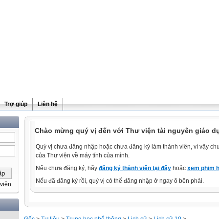
Trợ giúp
Liên hệ
Chào mừng quý vị đến với Thư viện tài nguyên giáo d
Quý vị chưa đăng nhập hoặc chưa đăng ký làm thành viên, vì vậy chưa
của Thư viện về máy tính của mình.
Nếu chưa đăng ký, hãy
đăng ký thành viên tại đây
hoặc
xem phim h
Nếu đã đăng ký rồi, quý vị có thể đăng nhập ở ngay ô bên phải.
viên