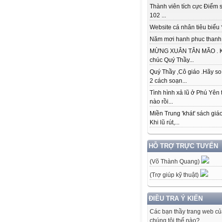
Thành viên tích cực Điểm s
102 ...
Website cá nhân tiêu biểu * 
Năm mơi hanh phuc thanh đ
MỪNG XUÂN TÂN MÃO . K
chúc Quý Thầy...
Quý Thầy ,Cô giáo .Hãy so
2 cách soạn...
Tình hình xả lũ ở Phú Yên 
nào rồi...
Miền Trung 'khát' sách giá
Khi lũ rút,...
HỖ TRỢ TRỰC TUYẾN
(Võ Thành Quang)
(Trợ giúp kỹ thuật)
ĐIỀU TRA Ý KIẾN
Các bạn thầy trang web c
chúng tôi thế nào?