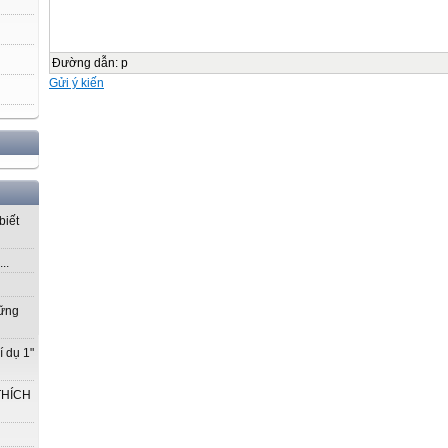
Đường dẫn
:
p
Gửi ý kiến
biết
..
vững
í dụ 1"
THÍCH