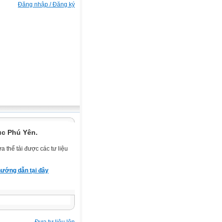
Đăng nhập / Đăng ký
ục Phú Yên.
 thể tải được các tư liệu
ướng dẫn tại đây