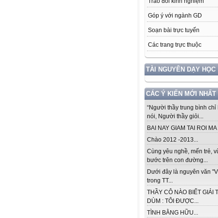
Trao đổi kinh nghiệm
Góp ý với ngành GD
Soạn bài trực tuyến
Các trang trực thuộc
TÀI NGUYÊN DẠY HỌC
CÁC Ý KIẾN MỚI NHẤT
“Người thầy trung bình chỉ 
nói, Người thầy giỏi...
BAI NAY GIAM TAI ROI MA .
Chào 2012 -2013...
Cùng yêu nghề, mến trẻ, 
bước trên con đường...
Dưới đây là nguyên văn "V
trong TT...
THẦY CÔ NÀO BIẾT GIẢI 
DÙM : TÔI ĐƯỢC...
TÌNH BẰNG HỮU...