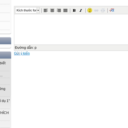
Kích thước font
Đường dẫn
:
p
Gửi ý kiến
biết
..
vững
í dụ 1"
THÍCH