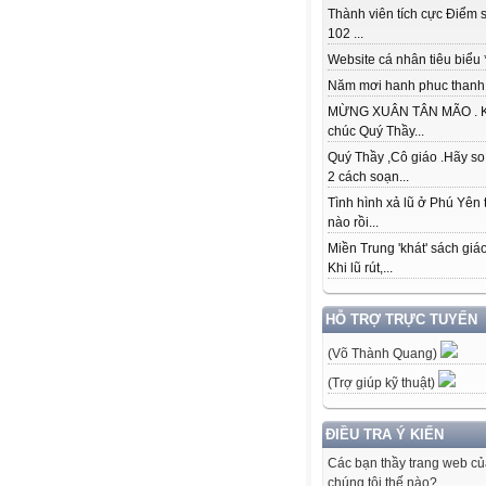
Thành viên tích cực Điểm s
102 ...
Website cá nhân tiêu biểu * 
Năm mơi hanh phuc thanh đ
MỪNG XUÂN TÂN MÃO . K
chúc Quý Thầy...
Quý Thầy ,Cô giáo .Hãy so
2 cách soạn...
Tình hình xả lũ ở Phú Yên 
nào rồi...
Miền Trung 'khát' sách giá
Khi lũ rút,...
HỖ TRỢ TRỰC TUYẾN
(Võ Thành Quang)
(Trợ giúp kỹ thuật)
ĐIỀU TRA Ý KIẾN
Các bạn thầy trang web c
chúng tôi thế nào?