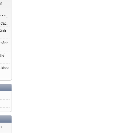
ố:
* *...
at...
ính
 sánh
thế
o khoa
ủa