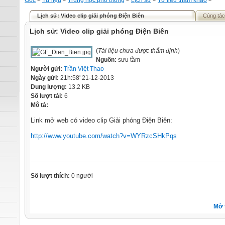
Gốc
>
Tư liệu
>
Trung học phổ thông
>
Lịch sử
>
Tư liệu tham khảo
>
Lịch sử: Video clip giải phóng Điện Biên
Cùng tác
Lịch sử: Video clip giải phóng Điện Biên
(
Tài liệu chưa được thẩm định
)
Nguồn:
sưu tầm
Người gửi:
Trần Việt Thao
Ngày gửi:
21h:58' 21-12-2013
Dung lượng:
13.2 KB
Số lượt tải:
6
Mô tả:
Link mở web có video clip Giải phóng Điện Biên:
http://www.youtube.com/watch?v=WYRzcSHkPqs
Số lượt thích:
0 người
Mở 