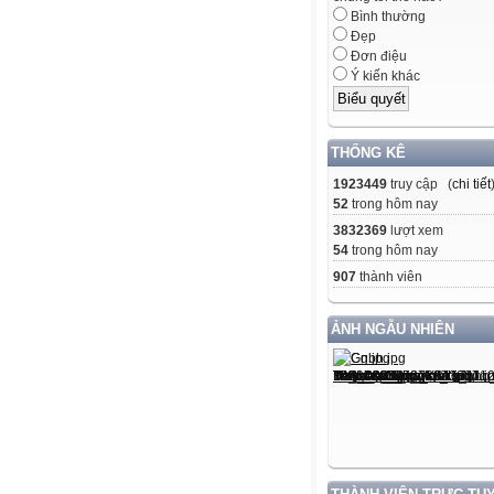
Bình thường
Đẹp
Đơn điệu
Ý kiến khác
THỐNG KÊ
1923449
truy cập (
chi tiết
52
trong hôm nay
3832369
lượt xem
54
trong hôm nay
907
thành viên
ẢNH NGẪU NHIÊN