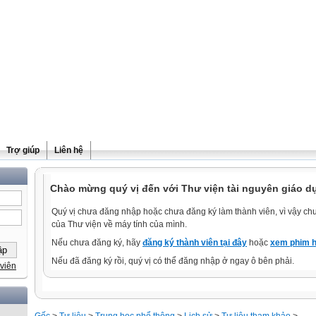
Trợ giúp
Liên hệ
Chào mừng quý vị đến với Thư viện tài nguyên giáo d
Quý vị chưa đăng nhập hoặc chưa đăng ký làm thành viên, vì vậy chưa
của Thư viện về máy tính của mình.
Nếu chưa đăng ký, hãy
đăng ký thành viên tại đây
hoặc
xem phim h
Nếu đã đăng ký rồi, quý vị có thể đăng nhập ở ngay ô bên phải.
viên