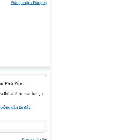
Đăng nhập / Đăng ký
ục Phú Yên.
 thể tải được các tư liệu
ướng dẫn tại đây