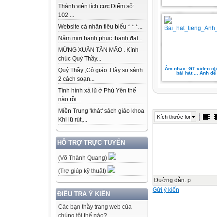
Thành viên tích cực Điểm số:
102 ...
Website cá nhân tiêu biểu * * *...
Năm mơi hanh phuc thanh đat...
MỪNG XUÂN TÂN MÃO . Kính
chúc Quý Thầy...
Âm nhạc: GT video cl
Quý Thầy ,Cô giáo .Hãy so sánh
bài hát ... Anh dễ
2 cách soạn...
Tình hình xả lũ ở Phú Yên thế
nào rồi...
Miền Trung 'khát' sách giáo khoa
Kích thước font
Khi lũ rút,...
HỖ TRỢ TRỰC TUYẾN
(Võ Thành Quang)
(Trợ giúp kỹ thuật)
Đường dẫn
:
p
Gửi ý kiến
ĐIỀU TRA Ý KIẾN
Các bạn thầy trang web của
chúng tôi thế nào?