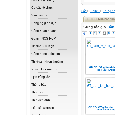
Giới thiệu chung
Cơ cấu tổ chức
Gốc
>
Tư liệu
>
Trung h
Văn bản mới
GD CD: Mưa hoà nước 
Đảng bộ giáo dục
Cùng tác giả
Trần
Công đoàn ngành
1
2
3
4
5
6
Đoàn TNCS HCM
Tin tức - Sự kiện
Công nghệ thông tin
Thi đua - Khen thưởng
GD CD: GT giáo trình
Người tốt - Việc tốt
học đại cươn
Lịch công tác
Thông báo
Thư mời
Thư viện ảnh
GD CD: GT giáo trình 
Liên kết website
học đại cươn