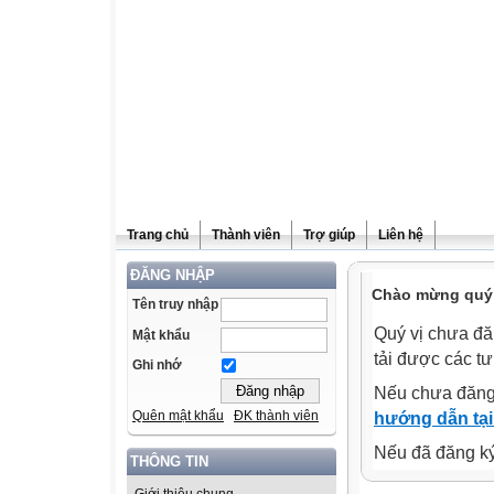
Trang chủ
Thành viên
Trợ giúp
Liên hệ
ĐĂNG NHẬP
Chào mừng quý v
Tên truy nhập
Quý vị chưa đă
Mật khẩu
tải được các tư
Ghi nhớ
Nếu chưa đăng
Quên mật khẩu
ĐK thành viên
hướng dẫn tại
Nếu đã đăng ký 
THÔNG TIN