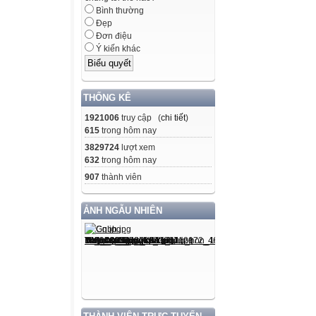
Bình thường
Đẹp
Đơn điệu
Ý kiến khác
THỐNG KÊ
1921006
truy cập (
chi tiết
)
615
trong hôm nay
3829724
lượt xem
632
trong hôm nay
907
thành viên
ẢNH NGẪU NHIÊN