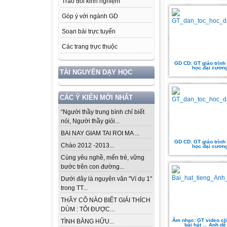
Trao đổi kinh nghiệm
Góp ý với ngành GD
Soạn bài trực tuyến
Các trang trực thuộc
GD CD: GT giáo trình 
học đại cươn
TÀI NGUYÊN DẠY HỌC
CÁC Ý KIẾN MỚI NHẤT
“Người thầy trung bình chỉ biết
nói, Người thầy giỏi...
BAI NAY GIAM TAI ROI MA ...
GD CD: GT giáo trình 
Chào 2012 -2013...
học đại cươn
Cùng yêu nghề, mến trẻ, vững
bước trên con đường...
Dưới đây là nguyên văn "Ví dụ 1"
trong TT...
THẦY CÔ NÀO BIẾT GIẢI THÍCH
DÙM : TÔI ĐƯỢC...
Âm nhạc: GT video cl
TÌNH BẰNG HỮU...
bài hát ... Anh dễ