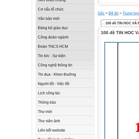
Giới thiệu chung
Cơ cấu tổ chức
Gốc
>
Đề thi
>
Trung họ
Văn bản mới
100 đề TIN HOC V
Đảng bộ giáo dục
100 đề TIN HOC
Công đoàn ngành
Đoàn TNCS HCM
Tin tức - Sự kiện
Công nghệ thông tin
Thi đua - Khen thưởng
Người tốt - Việc tốt
Lịch công tác
Thông báo
Thư mời
Thư viện ảnh
Liên kết website