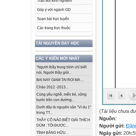
Trao đổi kinh nghiệm
Góp ý với ngành GD
Soạn bài trực tuyến
Các trang trực thuộc
TÀI NGUYÊN DẠY HỌC
CÁC Ý KIẾN MỚI NHẤT
“Người thầy trung bình chỉ biết
nói, Người thầy giỏi...
BAI NAY GIAM TAI ROI MA ...
Chào 2012 -2013...
Cùng yêu nghề, mến trẻ, vững
bước trên con đường...
Dưới đây là nguyên văn "Ví dụ 1"
(
Tài liệu chưa đ
trong TT...
Nguồn:
THẦY CÔ NÀO BIẾT GIẢI THÍCH
Người gửi:
Đặn
DÙM : TÔI ĐƯỢC...
Ngày gửi:
20h:5
TÌNH BẰNG HỮU...