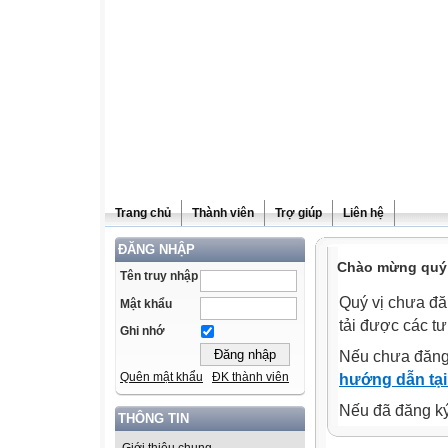
Trang chủ
Thành viên
Trợ giúp
Liên hệ
ĐĂNG NHẬP
Chào mừng quý v
Tên truy nhập
Quý vị chưa đă
Mật khẩu
tải được các tư
Ghi nhớ
Nếu chưa đăng
Quên mật khẩu
ĐK thành viên
hướng dẫn tại
Nếu đã đăng ký 
THÔNG TIN