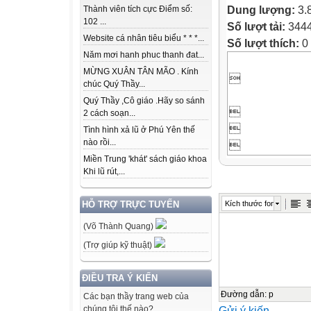
Dung lượng:
3.
Thành viên tích cực Điểm số:
102 ...
Số lượt tải:
344
Website cá nhân tiêu biểu * * *...
Số lượt thích:
0
Năm mơi hanh phuc thanh đat...
MỪNG XUÂN TÂN MÃO . Kính

chúc Quý Thầy...
Quý Thầy ,Cô giáo .Hãy so sánh

2 cách soạn...

Tình hình xả lũ ở Phú Yên thế
nào rồi...

Miền Trung 'khát' sách giáo khoa
Khi lũ rút,...
Kích thước font
HỖ TRỢ TRỰC TUYẾN
100 đề Toán Tin
(Võ Thành Quang)
Tin học & Nhà t
Phần 1: ĐỀ B
(Trợ giúp kỹ thuật)
ĐIỀU TRA Ý KIẾN
Bài 1/1999 - Tr
Đường dẫn
:
p
Các bạn thầy trang web của
Gửi ý kiến
chúng tôi thế nào?