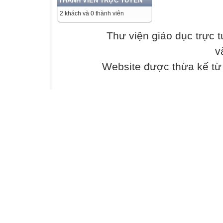
THÀNH VIÊN TRỰC TUYẾN
(Dành cho học 
2 khách và 0 thành viên
Trong đợt tổ ch
Chí Minh, Ban tổ
Thư viện giáo dục trực 
1 đến N) mỗi đoà
v
thăm địa điểm ở 
M xe taxi đánh s
Website được thừa kế t
thăm quan. Xe thứ
Yêu cầu: Hãy ch
xe chỉ phục vụ m
nhất.
Dữ liệu: File vă
- Dòng đầu tiên
- Dòng thứ hai c
- Dòng thứ ba ch
- Các số trên cù
Kết quả: Ghi ra 
- Dòng đầu tiên
đoàn đi thăm qua
- Dòng thứ i tron