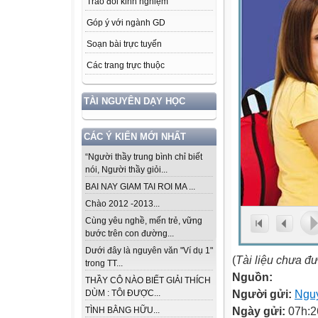
Trao đổi kinh nghiệm
Góp ý với ngành GD
Soạn bài trực tuyến
Các trang trực thuộc
TÀI NGUYÊN DẠY HỌC
CÁC Ý KIẾN MỚI NHẤT
“Người thầy trung bình chỉ biết
nói, Người thầy giỏi...
BAI NAY GIAM TAI ROI MA ...
Chào 2012 -2013...
Cùng yêu nghề, mến trẻ, vững
bước trên con đường...
Dưới đây là nguyên văn "Ví dụ 1"
(
Tài liệu chưa đ
trong TT...
Nguồn:
THẦY CÔ NÀO BIẾT GIẢI THÍCH
Người gửi:
Nguy
DÙM : TÔI ĐƯỢC...
Ngày gửi:
07h:2
TÌNH BẰNG HỮU...