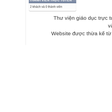
THÀNH VIÊN TRỰC TUYẾN
B. underline
2 khách và 0 thành viên
C. university
D. uniform
Thư viện giáo dục trực 
4. A. danger
v
B. angry
C. language
Website được thừa kế t
D. passage
5. A. character
B. children
C. teacher
D. change
II/ Chọn từ có âm
1. A. realize
B. improve
C. possible
D. comfortable
2. A. important
B. especially
C. prefer