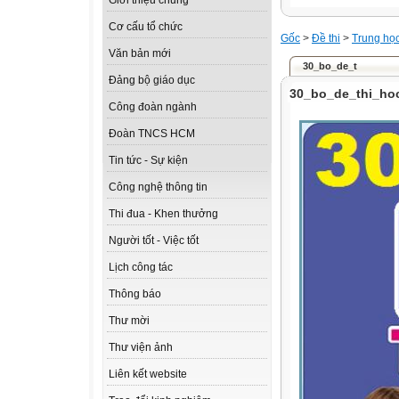
Giới thiệu chung
Cơ cấu tổ chức
Gốc
>
Đề thi
>
Trung họ
Văn bản mới
30_bo_de_t
Đảng bộ giáo dục
30_bo_de_thi_hoc
Công đoàn ngành
Đoàn TNCS HCM
Tin tức - Sự kiện
Công nghệ thông tin
Thi đua - Khen thưởng
Người tốt - Việc tốt
Lịch công tác
Thông báo
Thư mời
Thư viện ảnh
Liên kết website