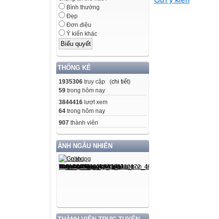
Bình thường
Số phách
Đẹp
Đơn điệu
Ý kiến khác
2)
Bằng chữ:
Lưu ý: Đề thi nà
THỐNG KÊ
Học sinh không đ
1935306
truy cập (
chi tiết
)
I/ Chọn từ có p
59
trong hôm nay
cách khoanh
3844416
lượt xem
tròn chữ cái A, B
64
trong hôm nay
1. A. looked
907
thành viên
B. watched
C. carried
ẢNH NGẪU NHIÊN
D. stopped
2. A. study
B. success
C. surprise
D. sugar
3. A. unite