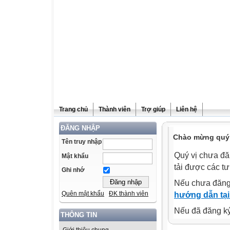
Trang chủ
Thành viên
Trợ giúp
Liên hệ
ĐĂNG NHẬP
Chào mừng quý v
Tên truy nhập
Quý vị chưa đă
Mật khẩu
tải được các tư
Ghi nhớ
Nếu chưa đăng
Quên mật khẩu
ĐK thành viên
hướng dẫn tại
Nếu đã đăng ký 
THÔNG TIN