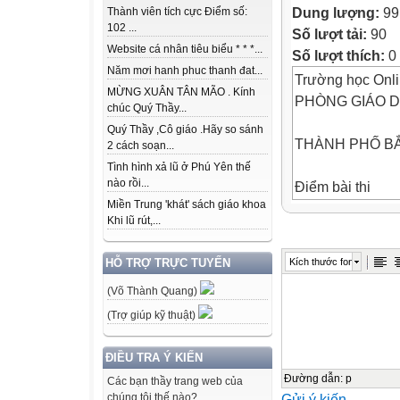
Dung lượng:
99
Thành viên tích cực Điểm số:
102 ...
Số lượt tải:
90
Website cá nhân tiêu biểu * * *...
Số lượt thích:
0
Năm mơi hanh phuc thanh đat...
Trường học Onl
MỪNG XUÂN TÂN MÃO . Kính
PHÒNG GIÁO D
chúc Quý Thầy...
Quý Thầy ,Cô giáo .Hãy so sánh
THÀNH PHỐ B
2 cách soạn...
Tình hình xả lũ ở Phú Yên thế
nào rồi...
Điểm bài thi
Miền Trung 'khát' sách giáo khoa
Khi lũ rút,...
KÌ THI CHỌN H
NĂM HỌC: 2008
Kích thước font
HỖ TRỢ TRỰC TUYẾN
Môn : TIẾNG A
(Võ Thành Quang)
Ngày thi: 17 – 3
Thời gian làm bà
(Trợ giúp kỹ thuật)
Họ tên, chữ kí 
ĐIỀU TRA Ý KIẾN
1)
Đường dẫn
:
p
Các bạn thầy trang web của
Gửi ý kiến
chúng tôi thế nào?