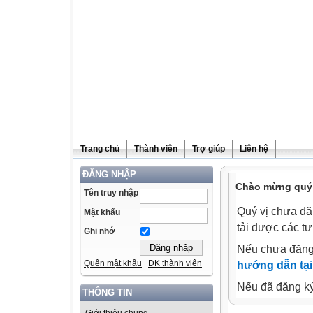
Trang chủ
Thành viên
Trợ giúp
Liên hệ
ĐĂNG NHẬP
Chào mừng quý v
Tên truy nhập
Quý vị chưa đă
Mật khẩu
tải được các tư
Ghi nhớ
Nếu chưa đăng
Quên mật khẩu
ĐK thành viên
hướng dẫn tại
Nếu đã đăng ký 
THÔNG TIN