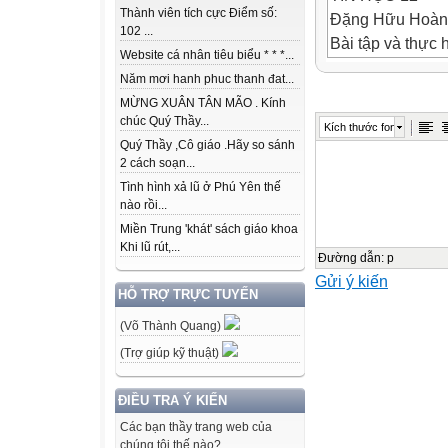
Thành viên tích cực Điểm số:
Đặng Hữu Hoàn
102 ...
Bài tập và thực 
Website cá nhân tiêu biểu * * *...
MẪU HỎI TRÊN
Năm mơi hanh phuc thanh đat...
Thời gian 2 tiết
MỪNG XUÂN TÂN MÃO . Kính
chúc Quý Thầy...
Kích thước font
Quý Thầy ,Cô giáo .Hãy so sánh
Sử dụng CSDL Q
2 cách soạn...
BÀI TẬP 1
Tình hình xả lũ ở Phú Yên thế
nào rồi...
Tạo mẫu hỏi liệt
Miền Trung 'khát' sách giáo khoa
Sắp xếp thứ tự t
Khi lũ rút,...
BÀI TẬP 2
Đường dẫn
:
p
Gửi ý kiến
HỖ TRỢ TRỰC TUYẾN
(Võ Thành Quang)
Trong CSDL Qua
(Trợ giúp kỹ thuật)
Tạo mẫu hỏi TH
ĐIỀU TRA Ý KIẾN
bình điểm Toán 
BÀI TẬP 3
Các bạn thầy trang web của
chúng tôi thế nào?