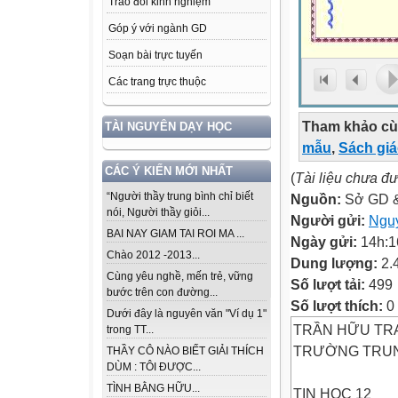
Trao đổi kinh nghiệm
Góp ý với ngành GD
Soạn bài trực tuyến
Các trang trực thuộc
Tham khảo cù
TÀI NGUYÊN DẠY HỌC
mẫu
,
Sách gi
CÁC Ý KIẾN MỚI NHẤT
(
Tài liệu chưa đ
“Người thầy trung bình chỉ biết
Nguồn:
Sở GD 
nói, Người thầy giỏi...
Người gửi:
Ngu
BAI NAY GIAM TAI ROI MA ...
Ngày gửi:
14h:1
Chào 2012 -2013...
Dung lượng:
2.
Cùng yêu nghề, mến trẻ, vững
Số lượt tải:
499
bước trên con đường...
Số lượt thích:
0
Dưới đây là nguyên văn "Ví dụ 1"
TRẦN HỮU TR
trong TT...
TRƯỜNG TRUN
THẦY CÔ NÀO BIẾT GIẢI THÍCH
DÙM : TÔI ĐƯỢC...
TÌNH BẰNG HỮU...
TIN HỌC 12