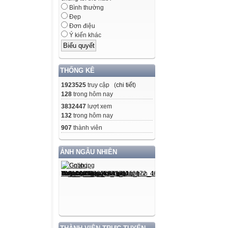
Bình thường
Đẹp
Trong CSDL Qua
Đơn điệu
Ý kiến khác
Tạo mẫu hỏi KI_
bạn trong lớp về
THỐNG KÊ
KIẾN THỨC BỔ
1923525
truy cập (
chi tiết
)
Click chọn
128
trong hôm nay
Click chọn
3832447
lượt xem
Bước 1: trong tr
132
trong hôm nay
Click chọn
907
thành viên
Click chọn
Click chọn
ẢNH NGẪU NHIÊN
Bước 2: trong h
Click chọn các 
Bước 3: Trên cử
Bước 4: Gộp n
Trên thanh menu
Click chọn