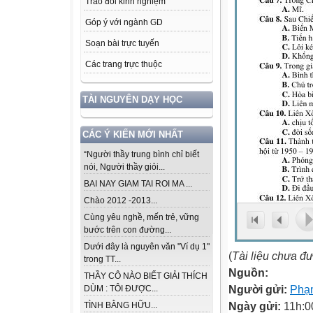
Trao đổi kinh nghiệm
Góp ý với ngành GD
Soạn bài trực tuyến
Các trang trực thuộc
TÀI NGUYÊN DẠY HỌC
CÁC Ý KIẾN MỚI NHẤT
“Người thầy trung bình chỉ biết
nói, Người thầy giỏi...
BAI NAY GIAM TAI ROI MA ...
Chào 2012 -2013...
Cùng yêu nghề, mến trẻ, vững
bước trên con đường...
Dưới đây là nguyên văn "Ví dụ 1"
(
Tài liệu chưa đ
trong TT...
Nguồn:
THẦY CÔ NÀO BIẾT GIẢI THÍCH
Người gửi:
Phạm
DÙM : TÔI ĐƯỢC...
Ngày gửi:
11h:0
TÌNH BẰNG HỮU...