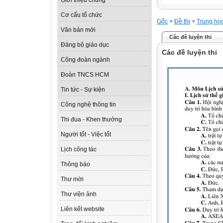
Giới thiệu chung
Cơ cấu tổ chức
Gốc
>
Đề thi
>
Trung họ
Văn bản mới
Các đề luyện thi
Đảng bộ giáo dục
Các đề luyện thi
Công đoàn ngành
Đoàn TNCS HCM
Tin tức - Sự kiện
Công nghệ thông tin
Thi đua - Khen thưởng
Người tốt - Việc tốt
Lịch công tác
Thông báo
Thư mời
Thư viện ảnh
Liên kết website