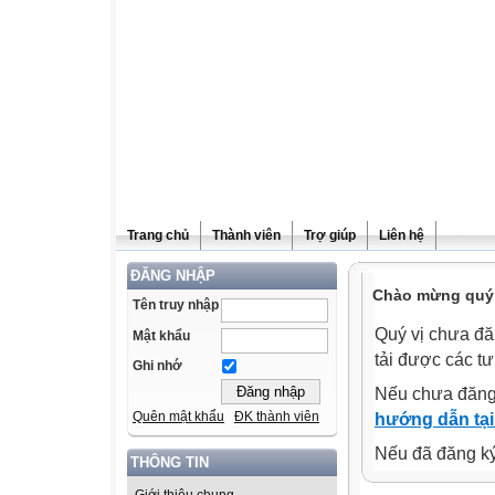
Trang chủ
Thành viên
Trợ giúp
Liên hệ
ĐĂNG NHẬP
Chào mừng quý v
Tên truy nhập
Quý vị chưa đă
Mật khẩu
tải được các tư
Ghi nhớ
Nếu chưa đăng
Quên mật khẩu
ĐK thành viên
hướng dẫn tại
Nếu đã đăng ký 
THÔNG TIN