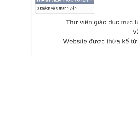
THÀNH VIÊN TRỰC TUYẾN
gia nào?
3 khách và 0 thành viên
A. Liên Xô, Mĩ, P
B. Anh, Pháp, Mĩ
Thư viện giáo dục trực 
C. Anh, Pháp, Li
v
D. Liên Xô, Mĩ, 
Câu 6. Duy trì hòa
Website được thừa kế t
nào?
A. ASEAN. B. Li
C. Liên hợp quô
Câu 7. Trong Chiê
thành thuộc địa 
A. Mĩ.
B. Pháp.
C. Anh.
D. Nhật Bản.
Câu 8. Sau Chiến 
khu vực Mĩ Lati
A. Biến Mĩ Latin
B. Tiến hành lậ