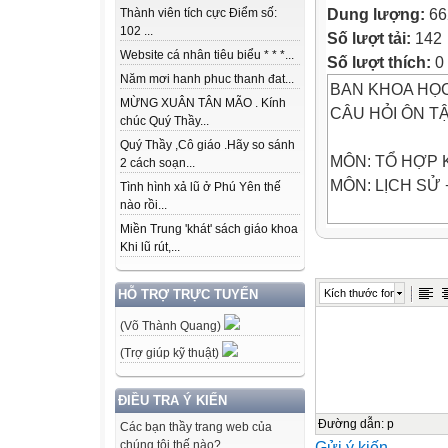
Dung lượng:
66
Thành viên tích cực Điểm số:
102 ...
Số lượt tải:
142
Website cá nhân tiêu biểu * * *...
Số lượt thích:
0
Năm mơi hanh phuc thanh đat...
BAN KHOA HỌC
MỪNG XUÂN TÂN MÃO . Kính
CÂU HỎI ÔN TẬ
chúc Quý Thầy...
Quý Thầy ,Cô giáo .Hãy so sánh
MÔN: TỔ HỢP
2 cách soạn...
MÔN: LỊCH SỬ +
Tình hình xả lũ ở Phú Yên thế
nào rồi...
Miền Trung 'khát' sách giáo khoa
MỨC ĐỘ: NHẬN
Khi lũ rút,...
A. Môn Lịch sử 1
I. Lịch sử thế gi
Kích thước font
HỖ TRỢ TRỰC TUYẾN
Câu 1. Hội nghị 
(Võ Thành Quang)
quốc tế với mục 
duy trì hòa bình
(Trợ giúp kỹ thuật)
A. Tổ chức Hòa b
B. Hội quốc liên.
ĐIỀU TRA Ý KIẾN
C. Tổ chức the
Đường dẫn
:
p
Các bạn thầy trang web của
Gửi ý kiến
chúng tôi thế nào?