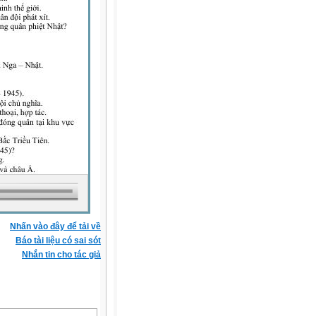
Nhấn vào đây để tải về
Báo tài liệu có sai sót
Nhắn tin cho tác giả