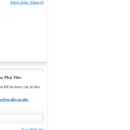
Đăng nhập / Đăng ký
ục Phú Yên.
 thể tải được các tư liệu
ướng dẫn tại đây