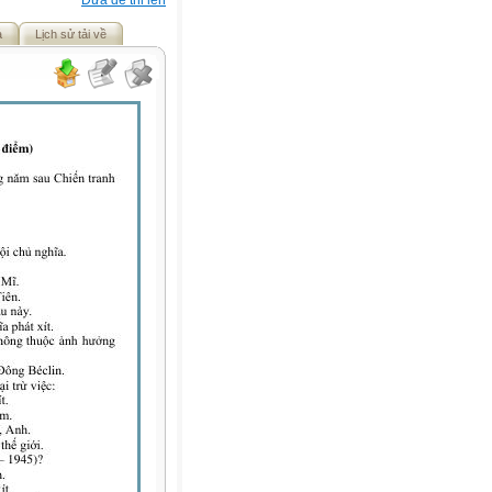
Đưa đề thi lên
ả
Lịch sử tải về