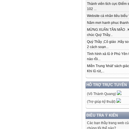
Thành viên tích cực Điểm s
102 ...
Website cá nhân tiêu biểu * 
Năm mơi hanh phuc thanh đ
MỪNG XUÂN TÂN MÃO . K
chúc Quý Thầy...
Quý Thầy ,Cô giáo .Hãy so
2 cách soạn...
Tình hình xả lũ ở Phú Yên 
nào rồi...
Miền Trung 'khát' sách giá
Khi lũ rút,...
HỖ TRỢ TRỰC TUYẾN
(Võ Thành Quang)
(Trợ giúp kỹ thuật)
ĐIỀU TRA Ý KIẾN
Các bạn thầy trang web c
chúng tôi thế nào?