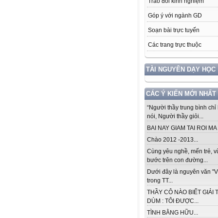
Trao đổi kinh nghiệm
Góp ý với ngành GD
Soạn bài trực tuyến
Các trang trực thuộc
TÀI NGUYÊN DẠY HỌC
CÁC Ý KIẾN MỚI NHẤT
“Người thầy trung bình chỉ 
nói, Người thầy giỏi...
BAI NAY GIAM TAI ROI MA .
Chào 2012 -2013...
Cùng yêu nghề, mến trẻ, 
bước trên con đường...
Dưới đây là nguyên văn "V
trong TT...
THẦY CÔ NÀO BIẾT GIẢI 
DÙM : TÔI ĐƯỢC...
TÌNH BẰNG HỮU...