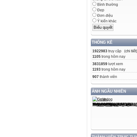
Bình thường
Đẹp
Đơn điệu
Ý kiến khác
THỐNG KÊ
1922983
truy cập (
chi tiết
1105
trong hôm nay
3831859
lượt xem
1193
trong hôm nay
907
thành viên
ẢNH NGẪU NHIÊN