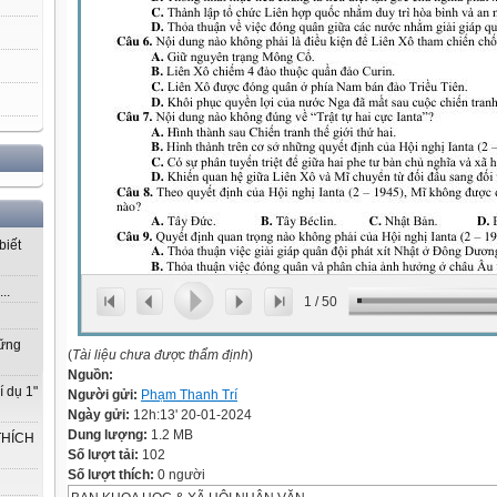
biết
..
1
/
50
vững
(
Tài liệu chưa được thẩm định
)
Nguồn:
í dụ 1"
Người gửi:
Phạm Thanh Trí
Ngày gửi:
12h:13' 20-01-2024
Dung lượng:
1.2 MB
THÍCH
Số lượt tải:
102
Số lượt thích:
0 người