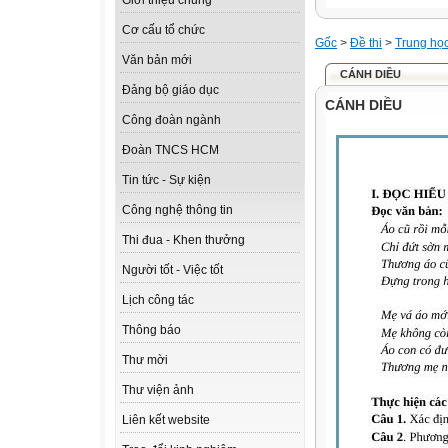
Giới thiệu chung
Cơ cấu tổ chức
Gốc
>
Đề thi
>
Trung họ
Văn bản mới
CÁNH DIỀU
Đảng bộ giáo dục
CÁNH DIỀU
Công đoàn ngành
Đoàn TNCS HCM
Tin tức - Sự kiện
Công nghệ thông tin
Thi đua - Khen thưởng
Người tốt - Việc tốt
Lịch công tác
Thông báo
Thư mời
Thư viện ảnh
Liên kết website