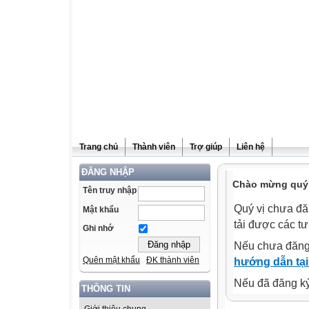
Trang chủ
Thành viên
Trợ giúp
Liên hệ
ĐĂNG NHẬP
Chào mừng quý v
Tên truy nhập
Quý vị chưa đă
Mật khẩu
tải được các tư
Ghi nhớ
Nếu chưa đăng
Quên mật khẩu
ĐK thành viên
hướng dẫn tại
Nếu đã đăng ký 
THÔNG TIN