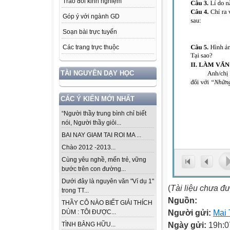
Trao đổi kinh nghiệm
Góp ý với ngành GD
Soạn bài trực tuyến
Các trang trực thuộc
TÀI NGUYÊN DẠY HỌC
CÁC Ý KIẾN MỚI NHẤT
“Người thầy trung bình chỉ biết
nói, Người thầy giỏi...
BAI NAY GIAM TAI ROI MA ...
Chào 2012 -2013...
Cùng yêu nghề, mến trẻ, vững
bước trên con đường...
Dưới đây là nguyên văn "Ví dụ 1"
(
Tài liệu chưa đ
trong TT...
Nguồn:
THẦY CÔ NÀO BIẾT GIẢI THÍCH
Người gửi:
Mai 
DÙM : TÔI ĐƯỢC...
Ngày gửi:
19h:0
TÌNH BẰNG HỮU...