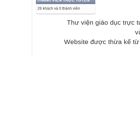
THÀNH VIÊN TRỰC TUYẾN
trong hai câu th
26 khách và 0 thành viên
sau:
Thương áo cũ nh
Thư viện giáo dục trực 
Đựng trong hồn 
v
Câu 5. Hình ảnh
gì về cuộc sống
Website được thừa kế t
Tại sao?
II. LÀM VĂN (4,0
Anh/chị hãy viết
thái độ
đối với “Những g
SỞ GIÁO DỤC 
KỲ THI GIỮA KÌ
HƯỚNG DẪN C
Bài thi: NGỮ V
(Hướng dẫn chấm