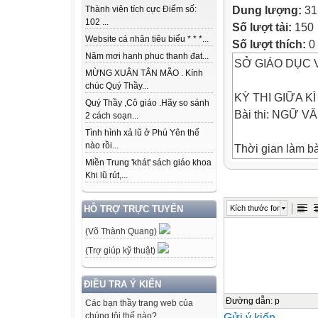
Dung lượng:
31
Thành viên tích cực Điểm số:
102 ...
Số lượt tải:
150
Website cá nhân tiêu biểu * * *...
Số lượt thích:
0
Năm mơi hanh phuc thanh đat...
SỞ GIÁO DỤC 
MỪNG XUÂN TÂN MÃO . Kính
chúc Quý Thầy...
KỲ THI GIỮA KÌ
Quý Thầy ,Cô giáo .Hãy so sánh
Bài thi: NGỮ V
2 cách soạn...
Tình hình xả lũ ở Phú Yên thế
nào rồi...
Thời gian làm bà
Miền Trung 'khát' sách giáo khoa
(Đề thi gồm 01 t
Khi lũ rút,...
I. ĐỌC HIỂU (6.
Kích thước font
HỖ TRỢ TRỰC TUYẾN
Đọc văn bản:
(Võ Thành Quang)
Áo cũ rồi mỗi n
Chỉ đứt sờn màu
(Trợ giúp kỹ thuật)
Thương áo cũ nh
Đựng trong hồn 
ĐIỀU TRA Ý KIẾN
Mẹ vá áo mới bi
Đường dẫn
:
p
Các bạn thầy trang web của
Gửi ý kiến
chúng tôi thế nào?