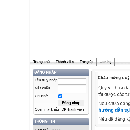
Trang chủ
Thành viên
Trợ giúp
Liên hệ
ĐĂNG NHẬP
Chào mừng quý v
Tên truy nhập
Quý vị chưa đă
Mật khẩu
tải được các tư
Ghi nhớ
Nếu chưa đăng
Quên mật khẩu
ĐK thành viên
hướng dẫn tại
Nếu đã đăng ký 
THÔNG TIN