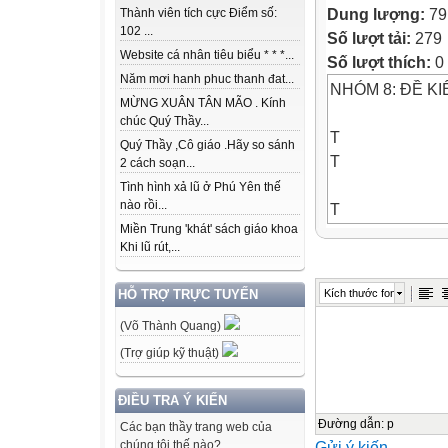
Dung lượng:
79
Thành viên tích cực Điểm số:
102 ...
Số lượt tải:
279
Website cá nhân tiêu biểu * * *...
Số lượt thích:
0
Năm mơi hanh phuc thanh đat...
NHÓM 8: ĐỀ KIỂ
MỪNG XUÂN TÂN MÃO . Kính
chúc Quý Thầy...
T
Quý Thầy ,Cô giáo .Hãy so sánh
T
2 cách soạn...
Tình hình xả lũ ở Phú Yên thế
nào rồi...
T
Miền Trung 'khát' sách giáo khoa
T
Khi lũ rút,...
Kĩ
Kích thước font
HỖ TRỢ TRỰC TUYẾN
năng
(Võ Thành Quang)
1
(Trợ giúp kỹ thuật)
Đọc
ĐIỀU TRA Ý KIẾN
Đường dẫn
:
p
Các bạn thầy trang web của
Gửi ý kiến
chúng tôi thế nào?