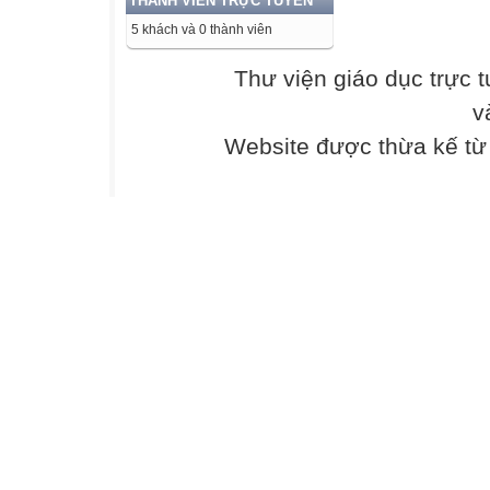
THÀNH VIÊN TRỰC TUYẾN
TN
5 khách và 0 thành viên
TN
TN
Thư viện giáo dục trực 
TN
v
TL
TL
Website được thừa kế t
TL
TL
KQ
KQ
KQ
KQ
- Truyện hiện đạ
0
3
1
0
1
0