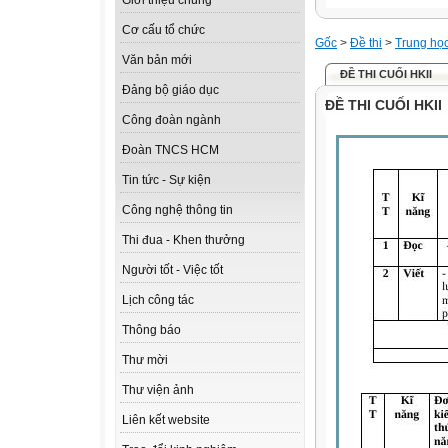
Giới thiệu chung
Cơ cấu tổ chức
Gốc
>
Đề thi
>
Trung họ
Văn bản mới
ĐỀ THI CUỐI HKII
Đảng bộ giáo dục
ĐỀ THI CUỐI HKII
Công đoàn ngành
Đoàn TNCS HCM
Tin tức - Sự kiện
Công nghệ thông tin
Thi đua - Khen thưởng
Người tốt - Việc tốt
Lịch công tác
Thông báo
Thư mời
Thư viện ảnh
Liên kết website