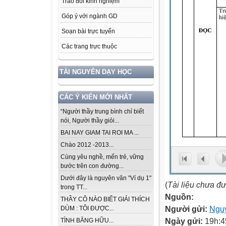
Trao đổi kinh nghiệm
Góp ý với ngành GD
Soạn bài trực tuyến
Các trang trực thuộc
TÀI NGUYÊN DẠY HỌC
CÁC Ý KIẾN MỚI NHẤT
“Người thầy trung bình chỉ biết
nói, Người thầy giỏi...
BAI NAY GIAM TAI ROI MA ...
Chào 2012 -2013...
Cùng yêu nghề, mến trẻ, vững
bước trên con đường...
Dưới đây là nguyên văn "Ví dụ 1"
(
Tài liệu chưa đ
trong TT...
Nguồn:
THẦY CÔ NÀO BIẾT GIẢI THÍCH
Người gửi:
Ngu
DÙM : TÔI ĐƯỢC...
Ngày gửi:
19h:4
TÌNH BẰNG HỮU...