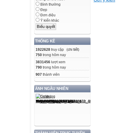
2
Bình thường
Đẹp
Viết
Đơn điệu
Ý kiến khác
Kĩ
năng
THỐNG KÊ
1922628
truy cập (
chi tiết
)
I/ MA TRẬN ĐỀ
750
trong hôm nay
Mức độ nhận th
3831456
lượt xem
Nhận
790
trong hôm nay
Thông
907
thành viên
Vận
Vận
ẢNH NGẪU NHIÊN
Nội dung/đơn vị 
biết
hiểu
dụng
dụng cao
năng