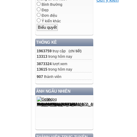
Bình thường
Đẹp
Đơn điệu
Ý kiến khác
THỐNG KÊ
1963759
truy cập (
chi tiết
)
13313
trong hôm nay
3873324
lượt xem
13615
trong hôm nay
907
thành viên
ẢNH NGẪU NHIÊN