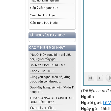
Trao đổi kinh nghiệm
Góp ý với ngành GD
Soạn bài trực tuyến
Các trang trực thuộc
TÀI NGUYÊN DẠY HỌC
CÁC Ý KIẾN MỚI NHẤT
“Người thầy trung bình chỉ biết
nói, Người thầy giỏi...
BAI NAY GIAM TAI ROI MA ...
Chào 2012 -2013...
Cùng yêu nghề, mến trẻ, vững
bước trên con đường...
Dưới đây là nguyên văn "Ví dụ 1"
(
Tài liệu chưa đ
trong TT...
Nguồn:
THẦY CÔ NÀO BIẾT GIẢI THÍCH
Người gửi:
Lê 
DÙM : TÔI ĐƯỢC...
Ngày gửi:
15h:5
TÌNH BẰNG HỮU...