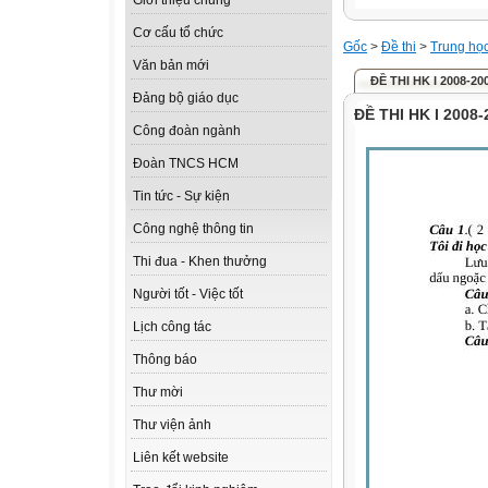
Giới thiệu chung
Cơ cấu tổ chức
Gốc
>
Đề thi
>
Trung họ
Văn bản mới
ĐỀ THI HK I 2008-20
Đảng bộ giáo dục
ĐỀ THI HK I 2008-
Công đoàn ngành
Đoàn TNCS HCM
Tin tức - Sự kiện
Công nghệ thông tin
Thi đua - Khen thưởng
Người tốt - Việc tốt
Lịch công tác
Thông báo
Thư mời
Thư viện ảnh
Liên kết website