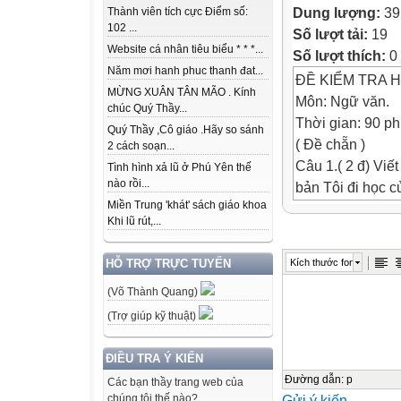
Dung lượng:
39
Thành viên tích cực Điểm số:
102 ...
Số lượt tải:
19
Website cá nhân tiêu biểu * * *...
Số lượt thích:
0
Năm mơi hanh phuc thanh đat...
ĐỀ KIỂM TRA H
MỪNG XUÂN TÂN MÃO . Kính
Môn: Ngữ văn.
chúc Quý Thầy...
Thời gian: 90 ph
Quý Thầy ,Cô giáo .Hãy so sánh
( Đề chẵn )
2 cách soạn...
Câu 1.( 2 đ) Viế
Tình hình xả lũ ở Phú Yên thế
nào rồi...
bản Tôi đi học c
Miền Trung 'khát' sách giáo khoa
Lưu ý: trong đo
Khi lũ rút,...
dấu ngoặc đơn v
Câu 2. ( 2 đ) V
Kích thước font
HỖ TRỢ TRỰC TUYẾN
a. Chép theo trí
(Võ Thành Quang)
b. Tác giả bài t
Câu 3. (6đ) Giới
(Trợ giúp kỹ thuật)
………………….
ĐIỀU TRA Ý KIẾN
Đường dẫn
:
p
Các bạn thầy trang web của
Gửi ý kiến
chúng tôi thế nào?