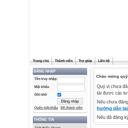
Trang chủ
Thành viên
Trợ giúp
Liên hệ
ĐĂNG NHẬP
Chào mừng quý v
Tên truy nhập
Quý vị chưa đă
Mật khẩu
tải được các tư
Ghi nhớ
Nếu chưa đăng
Quên mật khẩu
ĐK thành viên
hướng dẫn tại
Nếu đã đăng ký 
THÔNG TIN