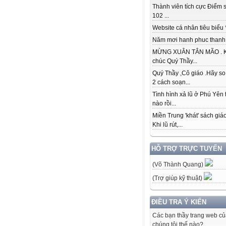
Thành viên tích cực Điểm s
102 ...
Website cá nhân tiêu biểu * 
Năm mơi hanh phuc thanh đ
MỪNG XUÂN TÂN MÃO . K
chúc Quý Thầy...
Quý Thầy ,Cô giáo .Hãy so
2 cách soạn...
Tình hình xả lũ ở Phú Yên 
nào rồi...
Miền Trung 'khát' sách giá
Khi lũ rút,...
HỖ TRỢ TRỰC TUYẾN
(Võ Thành Quang)
(Trợ giúp kỹ thuật)
ĐIỀU TRA Ý KIẾN
Các bạn thầy trang web c
chúng tôi thế nào?