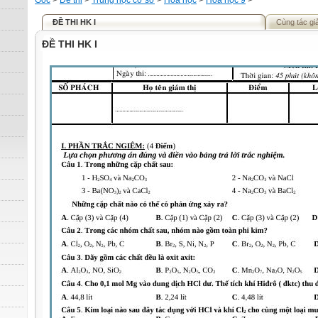
Gốc
>
Đề thi
>
Trung học cơ sở
>
Hóa học
>
Hóa học 9
>
ĐỀ THI HK I
Cùng tác gi
ĐỀ THI HK I