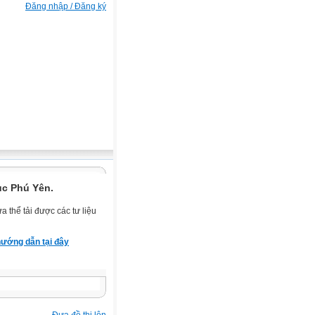
Đăng nhập / Đăng ký
ục Phú Yên.
 thể tải được các tư liệu
ướng dẫn tại đây