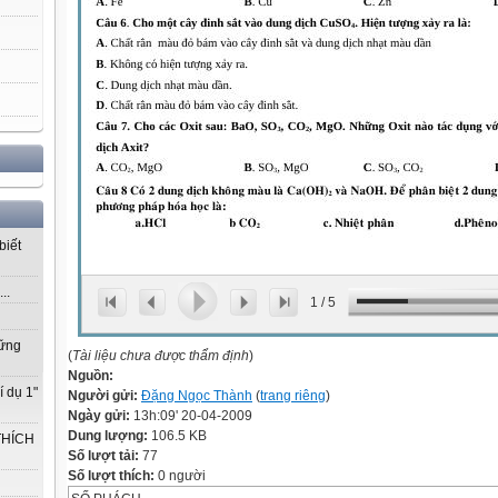
biết
..
1
/
5
vững
(
Tài liệu chưa được thẩm định
)
Nguồn:
í dụ 1"
Người gửi:
Đặng Ngọc Thành
(
trang riêng
)
Ngày gửi:
13h:09' 20-04-2009
Dung lượng:
106.5 KB
THÍCH
Số lượt tải:
77
Số lượt thích:
0 người