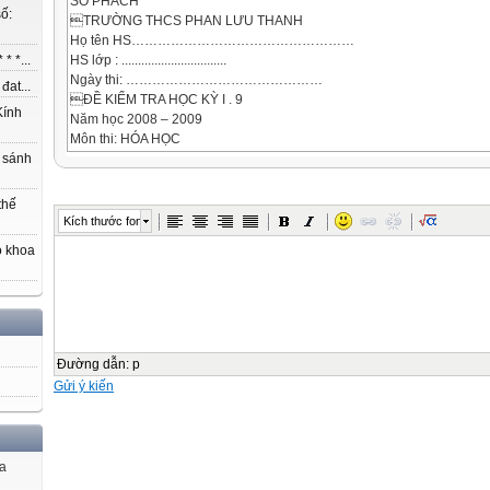
SỐ PHÁCH
ố:
TRƯỜNG THCS PHAN LƯU THANH
Họ tên HS……………………………………………
HS lớp : ................................
* *...
Ngày thi: ………………………………………
at...
ĐỀ KIỂM TRA HỌC KỲ I . 9
ính
Năm học 2008 – 2009
Môn thi: HÓA HỌC
Thời gian: 45 phút (không tính thời gian phát đề)
 sánh

SỐ PHÁCH
thế
Họ tên giám thị
Kích thước font
Điểm
o khoa
Lời phê của giáo viên



…………………………………………
Đường dẫn
:
p
Gửi ý kiến




ủa