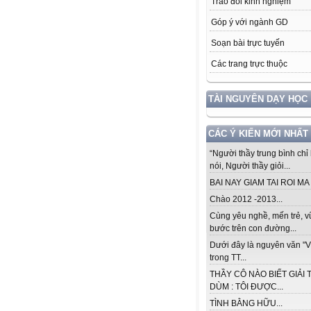
Trao đổi kinh nghiệm
Góp ý với ngành GD
Soạn bài trực tuyến
Các trang trực thuộc
TÀI NGUYÊN DẠY HỌC
CÁC Ý KIẾN MỚI NHẤT
“Người thầy trung bình chỉ 
nói, Người thầy giỏi...
BAI NAY GIAM TAI ROI MA .
Chào 2012 -2013...
Cùng yêu nghề, mến trẻ, 
bước trên con đường...
Dưới đây là nguyên văn "V
trong TT...
THẦY CÔ NÀO BIẾT GIẢI 
DÙM : TÔI ĐƯỢC...
TÌNH BẰNG HỮU...