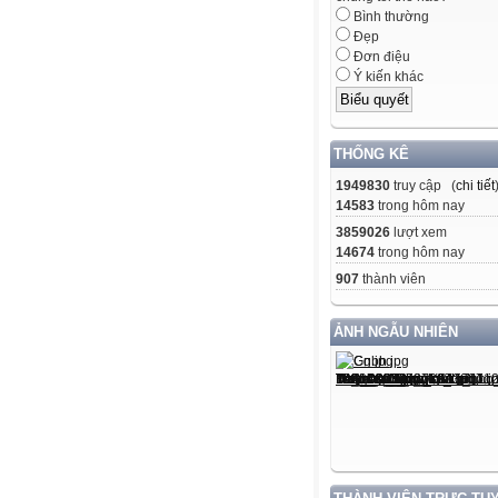
Bình thường
Đẹp
Đơn điệu
Ý kiến khác
THỐNG KÊ
1949830
truy cập (
chi tiết
14583
trong hôm nay
3859026
lượt xem
14674
trong hôm nay
907
thành viên
ẢNH NGẪU NHIÊN