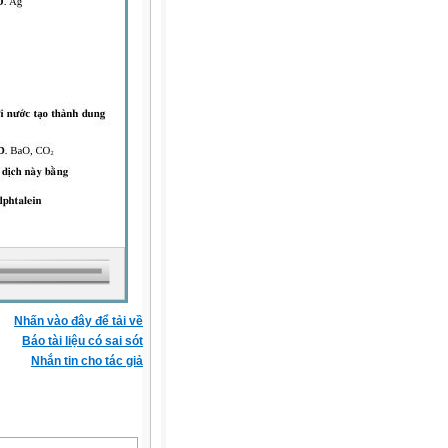
Nhấn vào đây để tải về
Báo tài liệu có sai sót
Nhắn tin cho tác giả