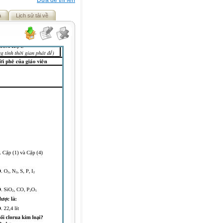
Đưa đề thi lên
ả
Lịch sử tải về