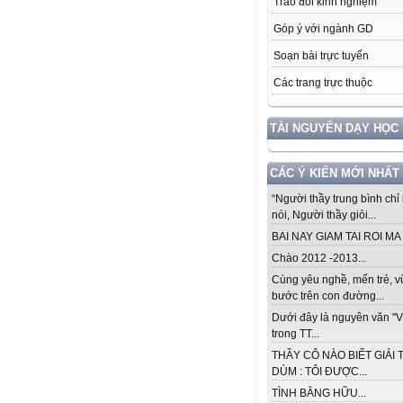
Trao đổi kinh nghiệm
Góp ý với ngành GD
Soạn bài trực tuyến
Các trang trực thuộc
TÀI NGUYÊN DẠY HỌC
CÁC Ý KIẾN MỚI NHẤT
“Người thầy trung bình chỉ 
nói, Người thầy giỏi...
BAI NAY GIAM TAI ROI MA .
Chào 2012 -2013...
Cùng yêu nghề, mến trẻ, 
bước trên con đường...
Dưới đây là nguyên văn "V
trong TT...
THẦY CÔ NÀO BIẾT GIẢI 
DÙM : TÔI ĐƯỢC...
TÌNH BẰNG HỮU...