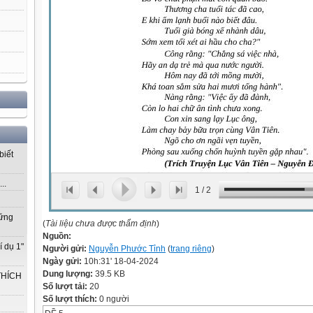
biết
..
1
/
2
vững
(
Tài liệu chưa được thẩm định
)
Nguồn:
í dụ 1"
Người gửi:
Nguyễn Phước Tỉnh
(
trang riêng
)
Ngày gửi:
10h:31' 18-04-2024
Dung lượng:
39.5 KB
THÍCH
Số lượt tải:
20
Số lượt thích:
0 người