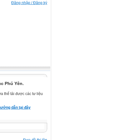
Đăng nhập / Đăng ký
ục Phú Yên.
 thể tải được các tư liệu
ướng dẫn tại đây