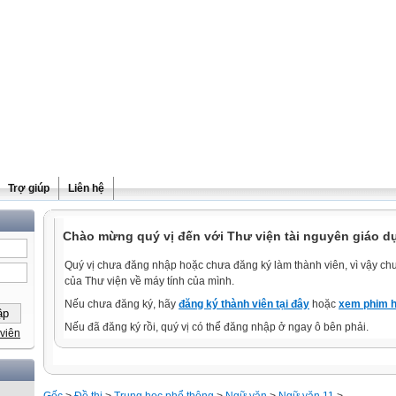
Trợ giúp
Liên hệ
Chào mừng quý vị đến với Thư viện tài nguyên giáo d
Quý vị chưa đăng nhập hoặc chưa đăng ký làm thành viên, vì vậy chưa
của Thư viện về máy tính của mình.
Nếu chưa đăng ký, hãy
đăng ký thành viên tại đây
hoặc
xem phim h
Nếu đã đăng ký rồi, quý vị có thể đăng nhập ở ngay ô bên phải.
viên