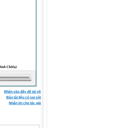
Nhấn vào đây để tải về
Báo tài liệu có sai sót
Nhắn tin cho tác giả