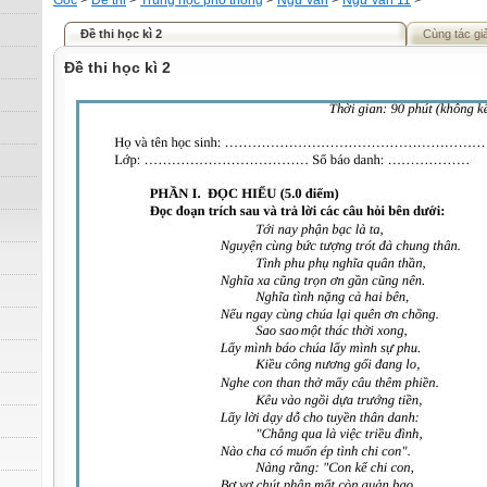
Gốc
>
Đề thi
>
Trung học phổ thông
>
Ngữ văn
>
Ngữ văn 11
>
Đề thi học kì 2
Cùng tác gi
Đề thi học kì 2