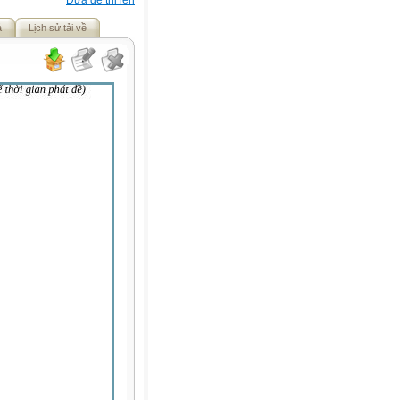
Đưa đề thi lên
ả
Lịch sử tải về