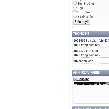
Bình thường
Đẹp
Đơn điệu
Ý kiến khác
THỐNG KÊ
1921406
truy cập (
chi tiết
1015
trong hôm nay
3830170
lượt xem
1078
trong hôm nay
907
thành viên
ẢNH NGẪU NHIÊN