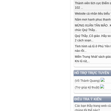
Thành viên tích cực Điểm s
102 ...
Website cá nhân tiêu biểu * 
Năm mơi hanh phuc thanh đ
MỪNG XUÂN TÂN MÃO . K
chúc Quý Thầy...
Quý Thầy ,Cô giáo .Hãy so
2 cách soạn...
Tình hình xả lũ ở Phú Yên 
nào rồi...
Miền Trung 'khát' sách giá
Khi lũ rút,...
HỖ TRỢ TRỰC TUYẾN
(Võ Thành Quang)
(Trợ giúp kỹ thuật)
ĐIỀU TRA Ý KIẾN
Các bạn thầy trang web c
chúng tôi thế nào?