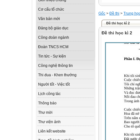
Giới thiệu chung
Cơ cấu tổ chức
Gốc
>
Đề thi
>
Trung họ
Văn bản mới
Đề thi học kì 2
Đảng bộ giáo dục
Đề thi học kì 2
Công đoàn ngành
Đoàn TNCS HCM
Tin tức - Sự kiện
Công nghệ thông tin
Thi đua - Khen thưởng
Người tốt - Việc tốt
Lịch công tác
Thông báo
Thư mời
Thư viện ảnh
Liên kết website