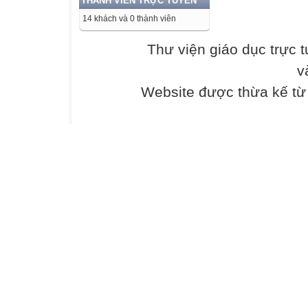
THÀNH VIÊN TRỰC TUYẾN
Nếu được, con 
14 khách và 0 thành viên
Để giữ yên đất 
( Viết trong sự 
Thư viện giáo dục trực 
đông thuộc
v
quần đảo Hoàng 
Website được thừa kế t
Câu 1. Bài thơ t
Câu 2. Từ “Hy sin
Câu 3. Tìm những
Câu 4. Gọi tên v
câu thơ
“Ngày bão tố Só
Câu 5. Cụm từ h
Câu 6. Em cảm n
trên?
Câu 7. Xác định 
đạo của bài
thơ.
Câu 8. Từ nội du