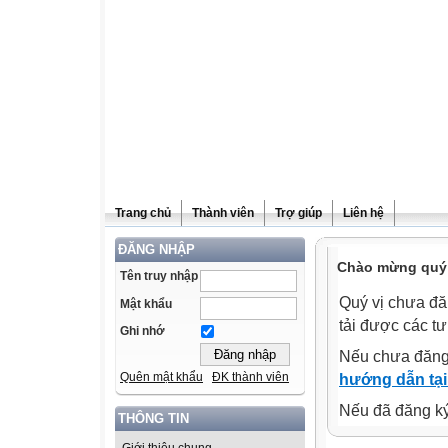
Trang chủ
Thành viên
Trợ giúp
Liên hệ
ĐĂNG NHẬP
Chào mừng quý v
Tên truy nhập
Quý vị chưa đă
Mật khẩu
tải được các tư
Ghi nhớ
Nếu chưa đăng
Quên mật khẩu
ĐK thành viên
hướng dẫn tại
Nếu đã đăng ký 
THÔNG TIN