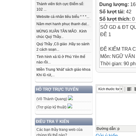
Dung lượng:
16
Thành viên tích cực Điểm số:
102 ...
Số lượt tải:
42
Website cá nhân tiêu biểu * * *...
Số lượt thích:
0
Năm mơi hanh phuc thanh đat...
SỞ GD & ĐT 
MỪNG XUÂN TÂN MÃO . Kính
ĐỀ 1
chúc Quý Thầy...
Quý Thầy ,Cô giáo .Hãy so sánh
ĐỀ KIỂM TRA C
2 cách soạn...
Môn: NGỮ VĂN 
Tình hình xả lũ ở Phú Yên thế
nào rồi...
Thời gian: 90 ph
Miền Trung 'khát' sách giáo khoa
Khi lũ rút,...
Phần I. Đọc hiểu
Đọc bài thơ sau 
Kích thước font
HỖ TRỢ TRỰC TUYẾN
Khi tôi sinh ra
(Võ Thành Quang)
Tác giả: Nguyễ
Khi tôi sinh ra
(Trợ giúp kỹ thuật)
Cuộc chiến đã đi
Tôi chỉ nghe
ĐIỀU TRA Ý KIẾN
Những trận đánh
Đường dẫn
:
p
Các bạn thầy trang web của
Gửi ý kiến
chúng tôi thế nào?