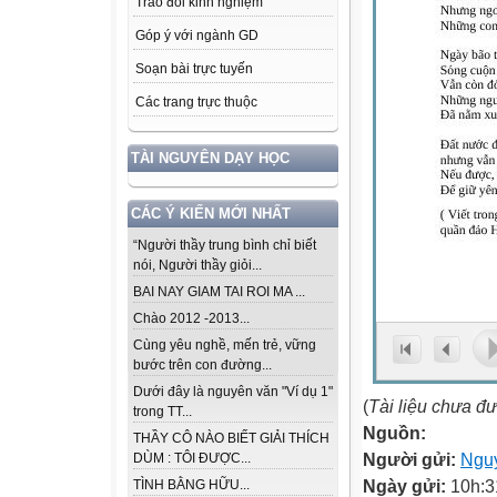
Trao đổi kinh nghiệm
Góp ý với ngành GD
Soạn bài trực tuyến
Các trang trực thuộc
TÀI NGUYÊN DẠY HỌC
CÁC Ý KIẾN MỚI NHẤT
“Người thầy trung bình chỉ biết
nói, Người thầy giỏi...
BAI NAY GIAM TAI ROI MA ...
Chào 2012 -2013...
Cùng yêu nghề, mến trẻ, vững
bước trên con đường...
Dưới đây là nguyên văn "Ví dụ 1"
(
Tài liệu chưa đ
trong TT...
Nguồn:
THẦY CÔ NÀO BIẾT GIẢI THÍCH
Người gửi:
Ngu
DÙM : TÔI ĐƯỢC...
Ngày gửi:
10h:3
TÌNH BẰNG HỮU...