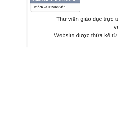
THÀNH VIÊN TRỰC TUYẾN
kiếm trước sân,
3 khách và 0 thành viên
ngoại hay nhìn 
cây cột đã bóng
Thư viện giáo dục trực 
nhìn các bạn mộ
v
rức trong lòng, 
đầu nó, an ủi. Ôn
Website được thừa kế t
hồi nó mới bồng
nách đã cướp đi 
nó bảo, “mai mốt
con học thiệt giỏ
đăm lại, giọng
nghiêm túc ghê l
xóm mình, để
chích cho con ní
ấy, xã chưa có
bác sỹ, tốc lên 
hồ, với bấy nhiê
thời gian thì đã t
Ở trường xã dạy 