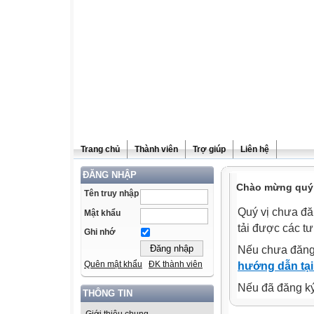
Trang chủ
Thành viên
Trợ giúp
Liên hệ
ĐĂNG NHẬP
Chào mừng quý v
Tên truy nhập
Quý vị chưa đă
Mật khẩu
tải được các tư
Ghi nhớ
Nếu chưa đăng
Quên mật khẩu
ĐK thành viên
hướng dẫn tại
Nếu đã đăng ký 
THÔNG TIN