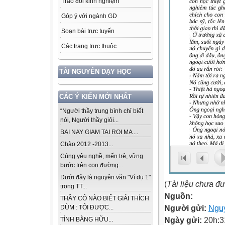
Trao đổi kinh nghiệm
Góp ý với ngành GD
Soạn bài trực tuyến
Các trang trực thuộc
TÀI NGUYÊN DẠY HỌC
CÁC Ý KIẾN MỚI NHẤT
“Người thầy trung bình chỉ biết
nói, Người thầy giỏi...
BAI NAY GIAM TAI ROI MA ...
Chào 2012 -2013...
Cùng yêu nghề, mến trẻ, vững
bước trên con đường...
Dưới đây là nguyên văn "Ví dụ 1"
(
Tài liệu chưa đ
trong TT...
Nguồn:
THẦY CÔ NÀO BIẾT GIẢI THÍCH
Người gửi:
Nguy
DÙM : TÔI ĐƯỢC...
Ngày gửi:
20h:3
TÌNH BẰNG HỮU...