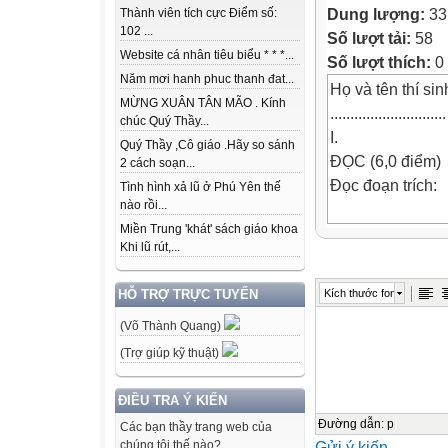
Dung lượng:
33
Thành viên tích cực Điểm số:
102 ...
Số lượt tải:
58
Website cá nhân tiêu biểu * * *...
Số lượt thích:
0
Năm mơi hanh phuc thanh đat...
Họ và tên thí sinh: ..
MỪNG XUÂN TÂN MÃO . Kính
.............................
chúc Quý Thầy...
I.
Quý Thầy ,Cô giáo .Hãy so sánh
ĐỌC (6,0 điểm)
2 cách soạn...
Đọc đoạn trích:
Tình hình xả lũ ở Phú Yên thế
nào rồi...
Miền Trung 'khát' sách giáo khoa
XA XÓM MŨI
Khi lũ rút,...
(Trích)
[…] Bầu trời rộ
Kích thước font
HỖ TRỢ TRỰC TUYẾN
thả bập bềnh
(Võ Thành Quang)
trên sóng, thằn
Ngoại ôm nó thả
(Trợ giúp kỹ thuật)
bãi bùn. Ngoại 
nước, thấy mình
ĐIỀU TRA Ý KIẾN
vững chải hẳn lê
Đường dẫn
:
p
Các bạn thầy trang web của
Gửi ý kiến
chúng tôi thế nào?