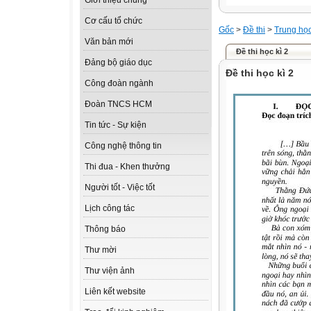
Giới thiệu chung
Cơ cấu tổ chức
Gốc
>
Đề thi
>
Trung họ
Văn bản mới
Đề thi học kì 2
Đảng bộ giáo dục
Đề thi học kì 2
Công đoàn ngành
Đoàn TNCS HCM
Tin tức - Sự kiện
Công nghệ thông tin
Thi đua - Khen thưởng
Người tốt - Việc tốt
Lịch công tác
Thông báo
Thư mời
Thư viện ảnh
Liên kết website