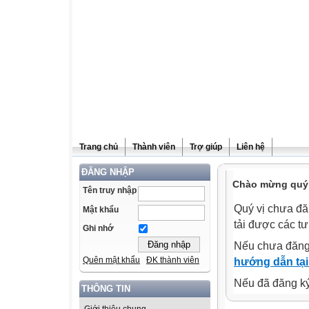
Trang chủ
Thành viên
Trợ giúp
Liên hệ
ĐĂNG NHẬP
Chào mừng quý v
Tên truy nhập
Quý vị chưa đă
Mật khẩu
tải được các tư
Ghi nhớ
Nếu chưa đăng
Quên mật khẩu
ĐK thành viên
hướng dẫn tại
Nếu đã đăng ký 
THÔNG TIN