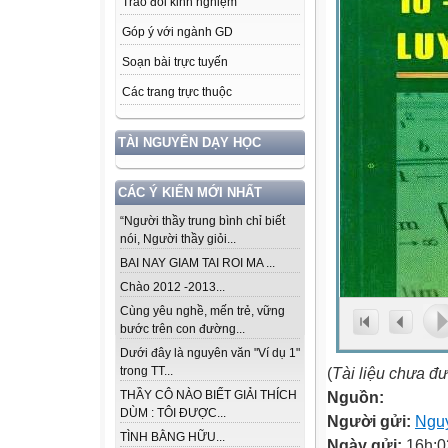
Trao đổi kinh nghiệm
Góp ý với ngành GD
Soạn bài trực tuyến
Các trang trực thuộc
TÀI NGUYÊN DẠY HỌC
CÁC Ý KIẾN MỚI NHẤT
“Người thầy trung bình chỉ biết
nói, Người thầy giỏi...
BAI NAY GIAM TAI ROI MA ...
Chào 2012 -2013...
Cùng yêu nghề, mến trẻ, vững
bước trên con đường...
Dưới đây là nguyên văn "Ví dụ 1"
(
Tài liệu chưa đ
trong TT...
Nguồn:
THẦY CÔ NÀO BIẾT GIẢI THÍCH
DÙM : TÔI ĐƯỢC...
Người gửi:
Ngu
TÌNH BẰNG HỮU...
Ngày gửi:
16h:0