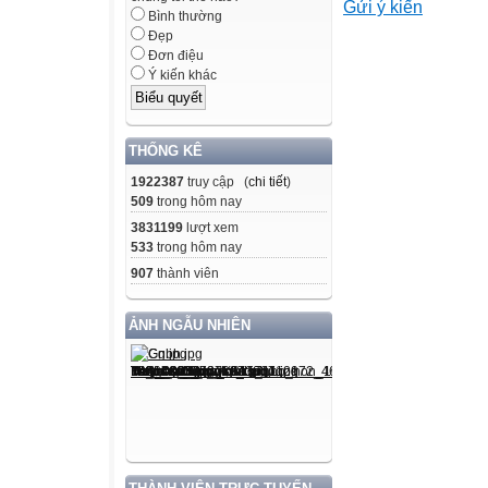
Gửi ý kiến
Bình thường
Download Ebook 
Đẹp
Đơn điệu
Ý kiến khác
Tron Bo SGK: ht
Download Ebook 
THỐNG KÊ
1922387
truy cập (
chi tiết
)
Tron Bo SGK: ht
509
trong hôm nay
3831199
lượt xem
Download Ebook 
533
trong hôm nay
907
thành viên
Tron Bo SGK: ht
ẢNH NGẪU NHIÊN
Download Ebook 
Tron Bo SGK: ht
Download Ebook 