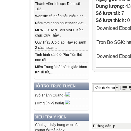
Thành viên tích cực Điểm số:
Dung lượng:
43
102 ...
Số lượt tải:
7
Website cá nhân tiêu biểu * * *...
Số lượt thích:
0
Năm mơi hanh phuc thanh đat...
Download Ebook 
MỪNG XUÂN TÂN MÃO . Kính
chúc Quý Thầy...
Tron Bo SGK: ht
Quý Thầy ,Cô giáo .Hãy so sánh
2 cách soạn...
Tình hình xả lũ ở Phú Yên thế
Download Ebook 
nào rồi...
Miền Trung 'khát' sách giáo khoa
Tron Bo SGK: ht
Khi lũ rút,...
Download Ebook 
HỖ TRỢ TRỰC TUYẾN
Kích thước font
(Võ Thành Quang)
Tron Bo SGK: ht
(Trợ giúp kỹ thuật)
Download Ebook 
ĐIỀU TRA Ý KIẾN
Các bạn thầy trang web của
Tron Bo SGK: ht
Đường dẫn
:
p
chúng tôi thế nào?