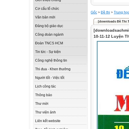
Giới thiệu chung
Cơ cấu tổ chức
Gốc
>
Đề thi
>
Trung họ
Văn bản mới
[downloads Đề Thi T
Đảng bộ giáo dục
[downloadsachmi
Công đoàn ngành
10-11-12 Luyện Th
Đoàn TNCS HCM
Tin tức - Sự kiện
Công nghệ thông tin
Thi đua - Khen thưởng
Người tốt - Việc tốt
Lịch công tác
Thông báo
Thư mời
Thư viện ảnh
Liên kết website