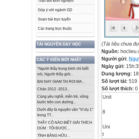
Trao đổi kinh nghiệm
Góp ý với ngành GD
Soạn bài trực tuyến
Các trang trực thuộc
(
Tài liệu chưa đ
TÀI NGUYÊN DẠY HỌC
Nguồn:
hoclieu.
Người gửi:
Ngu
CÁC Ý KIẾN MỚI NHẤT
Ngày gửi:
15h:3
“Người thầy trung bình chỉ biết
Dung lượng:
18
nói, Người thầy giỏi...
Số lượt tải:
519
BAI NAY GIAM TAI ROI MA ...
Số lượt thích:
0
Chào 2012 -2013...
Unit
Cùng yêu nghề, mến trẻ, vững
bước trên con đường...
Dưới đây là nguyên văn "Ví dụ 1"
8
trong TT...
THẦY CÔ NÀO BIẾT GIẢI THÍCH
Uni
DÙM : TÔI ĐƯỢC...
t
TÌNH BẰNG HỮU...