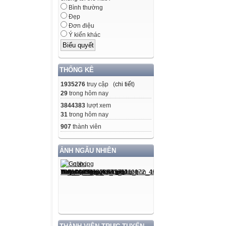
PRE-WRITING
Bình thường
Đẹp
Đơn điệu
Task 1. Decide if
Ý kiến khác
and cons of self-
Task 2. Write an 
THỐNG KÊ
WHILE-WRITIN
1935276
truy cập (
chi tiết
)
29
trong hôm nay
POST-WRITING
3844383
lượt xem
31
trong hôm nay
907
thành viên
CONSOLIDATI
ẢNH NGẪU NHIÊN
Peer review
• Wrap-up
• Homework
WATCH A VIDE