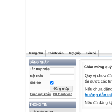
Trang chủ
Thành viên
Trợ giúp
Liên hệ
ĐĂNG NHẬP
Chào mừng quý v
Tên truy nhập
Quý vị chưa đă
Mật khẩu
tải được các tư
Ghi nhớ
Nếu chưa đăng
Quên mật khẩu
ĐK thành viên
hướng dẫn tại
Nếu đã đăng ký 
THÔNG TIN