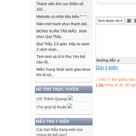
Thành viên tích cực Điểm số:
BECOMING
102 ...
FAMILYINDEP
Website cá nhân tiêu biểu * * *...
Kích thước font
LIFE
Năm mơi hanh phuc thanh đat...
MỪNG XUÂN TÂN MÃO . Kính
chúc Quý Thầy...
LESSON 6
Quý Thầy ,Cô giáo .Hãy so sánh
2 cách soạn...
WRITING
Tình hình xả lũ ở Phú Yên thế
Đường dẫn
:
p
nào rồi...
Gửi ý kiến
An article about
Miền Trung 'khát' sách giáo khoa
cons of self-stud
Khi lũ rút,...
↓ CHÚ Ý: Bài giảng này
1 file
trong số đó, đề n
LESSON 6
HỖ TRỢ TRỰC TUYẾN
(Võ Thành Quang)
WRITING
(Trợ giúp kỹ thuật)
Watch a video
ĐIỀU TRA Ý KIẾN
WARM-UP
Các bạn thầy trang web của
chúng tôi thế nào?