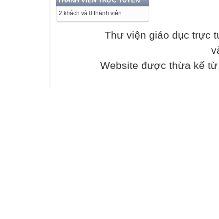
PRE-WRITING
THÀNH VIÊN TRỰC TUYẾN
2 khách và 0 thành viên
1
Thư viện giáo dục trực 
Read the followi
v
study.
Website được thừa kế t






PRE-WRITING
WHILE-WRITIN