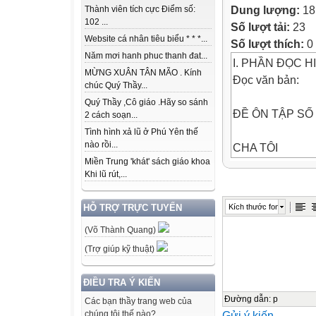
Dung lượng:
18
Thành viên tích cực Điểm số:
102 ...
Số lượt tải:
23
Website cá nhân tiêu biểu * * *...
Số lượt thích:
0
Năm mơi hanh phuc thanh đat...
I. PHẦN ĐỌC HI
MỪNG XUÂN TÂN MÃO . Kính
Đọc văn bản:
chúc Quý Thầy...
Quý Thầy ,Cô giáo .Hãy so sánh
ĐỀ ÔN TẬP SỐ 
2 cách soạn...
Tình hình xả lũ ở Phú Yên thế
nào rồi...
CHA TÔI
Miền Trung 'khát' sách giáo khoa
Nhà tôi có bốn 
Khi lũ rút,...
Cha tôi thế hệ 5
năm cha mặc áo
Kích thước font
HỖ TRỢ TRỰC TUYẾN
binh, cầm súng v
(Võ Thành Quang)
chịu cảnh xa ch
tôi thế hệ 7X đã
(Trợ giúp kỹ thuật)
doanh nghiệp Nh
ăn cơm tiệm.
ĐIỀU TRA Ý KIẾN
Tôi, thế hệ 8X, 
Đường dẫn
:
p
Các bạn thầy trang web của
Gửi ý kiến
chúng tôi thế nào?