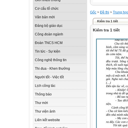
Giới thiệu chung
Cơ cấu tổ chức
Gốc
>
Đề thi
>
Trung họ
Văn bản mới
Kiểm tra 1 tiết
Đảng bộ giáo dục
Kiểm tra 1 tiết
Công đoàn ngành
Đoàn TNCS HCM
Tin tức - Sự kiện
Công nghệ thông tin
Thi đua - Khen thưởng
Người tốt - Việc tốt
Lịch công tác
Thông báo
Thư mời
Thư viện ảnh
Liên kết website