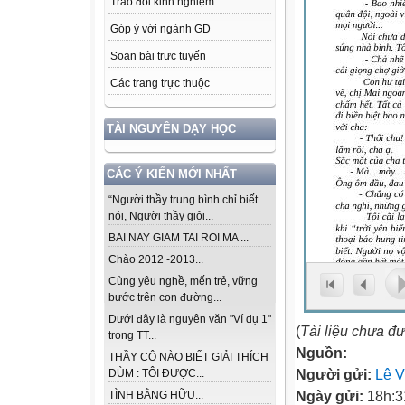
Trao đổi kinh nghiệm
Góp ý với ngành GD
Soạn bài trực tuyến
Các trang trực thuộc
TÀI NGUYÊN DẠY HỌC
CÁC Ý KIẾN MỚI NHẤT
“Người thầy trung bình chỉ biết
nói, Người thầy giỏi...
BAI NAY GIAM TAI ROI MA ...
Chào 2012 -2013...
Cùng yêu nghề, mến trẻ, vững
bước trên con đường...
Dưới đây là nguyên văn "Ví dụ 1"
(
Tài liệu chưa đ
trong TT...
Nguồn:
THẦY CÔ NÀO BIẾT GIẢI THÍCH
Người gửi:
Lê 
DÙM : TÔI ĐƯỢC...
Ngày gửi:
18h:3
TÌNH BẰNG HỮU...