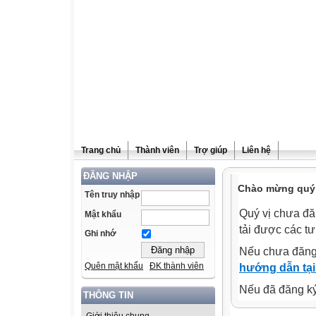
Trang chủ
Thành viên
Trợ giúp
Liên hệ
ĐĂNG NHẬP
Chào mừng quý v
Tên truy nhập
Quý vị chưa đă
Mật khẩu
tải được các tư
Ghi nhớ
Nếu chưa đăng
Quên mật khẩu
ĐK thành viên
hướng dẫn tại
Nếu đã đăng ký 
THÔNG TIN