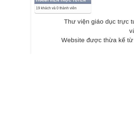
THÀNH VIÊN TRỰC TUYẾN
tiện.
19 khách và 0 thành viên
Cánh cổng khép l
- Cha cứ làm kiể
Thư viện giáo dục trực 
bảo cũng chẳng
v
đến nhà mình n
- Mẹ con con ăn 
Website được thừa kế t
túy, tệ nạn xã hộ
ra đấy. Các con 
Tôi tức quá cãi lạ
- Bao nhiêu năm
cuộc đời cha ở t
quân đội, ngoài 
này chưa mà ch
mọi người...
Nói chưa dứt, mắ
tay thô ráp que
súng nhà binh. T
- Chả nhẽ cha đ
con nói với cha