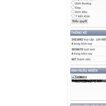
Bình thường
Đẹp
Đơn điệu
Ý kiến khác
THỐNG KÊ
1921882
truy cập (
chi tiết
4
trong hôm nay
3830670
lượt xem
4
trong hôm nay
907
thành viên
ẢNH NGẪU NHIÊN