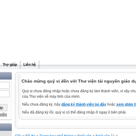
Trợ giúp
Liên hệ
Chào mừng quý vị đến với Thư viện tài nguyên giáo d
Quý vị chưa đăng nhập hoặc chưa đăng ký làm thành viên, vì vậy chưa
của Thư viện về máy tính của mình.
Nếu chưa đăng ký, hãy
đăng ký thành viên tại đây
hoặc
xem phim h
Nếu đã đăng ký rồi, quý vị có thể đăng nhập ở ngay ô bên phải.
viên