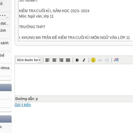
SỞ GD&ĐT
ố:
KIỂM TRA CUỐI KÌ I, NĂM HỌC 2023- 2024
Môn: Ngữ văn, lớp 11
* *...
at...
TRƯỜNG THPT
ính
I. KHUNG MA TRẬN ĐỀ KIỂM TRA CUỐI KÌ I MÔN NGỮ VĂN LỚP 11
 sánh
TT
thế
Kĩ
Kích thước font
năng
o khoa
Mức độ nhận thức
Nội dung kiến thức / Đơn vị kĩ năng Nhận Thông
biết
Đường dẫn
:
p
hiểu
Gửi ý kiến
Vận
dụng
ủa
1