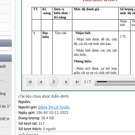
biết
..
1
/
7
vững
(
Tài liệu chưa được thẩm định
)
Nguồn:
í dụ 1"
Người gửi:
Đặng Thị Lệ Tuyến
Ngày gửi:
19h:44' 10-12-2023
Dung lượng:
36.4 KB
THÍCH
Số lượt tải:
117
Số lượt thích:
0 người