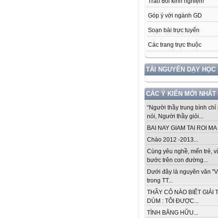
Trao đổi kinh nghiệm
Góp ý với ngành GD
Soạn bài trực tuyến
Các trang trực thuộc
TÀI NGUYÊN DẠY HỌC
CÁC Ý KIẾN MỚI NHẤT
“Người thầy trung bình chỉ 
nói, Người thầy giỏi...
BAI NAY GIAM TAI ROI MA .
Chào 2012 -2013...
Cùng yêu nghề, mến trẻ, 
bước trên con đường...
Dưới đây là nguyên văn "V
trong TT...
THẦY CÔ NÀO BIẾT GIẢI 
DÙM : TÔI ĐƯỢC...
TÌNH BẰNG HỮU...