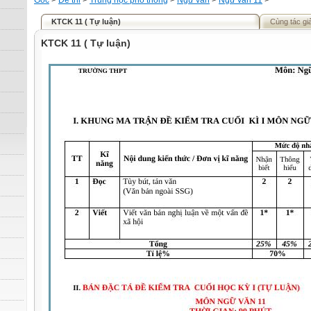
Gốc
>
Đề thi
>
Trung học phổ thông
>
Ngữ văn
>
Ngữ văn 11
>
KTCK 11 ( Tự luận)
Cùng tác gi
KTCK 11 ( Tự luận)