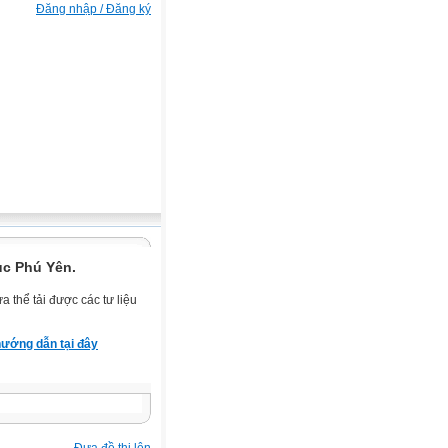
Đăng nhập / Đăng ký
ục Phú Yên.
 thể tải được các tư liệu
ướng dẫn tại đây