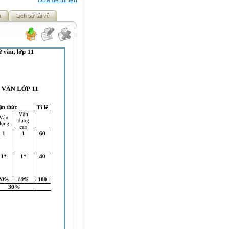
Đưa đề thi lên
ả
Lịch sử tải về