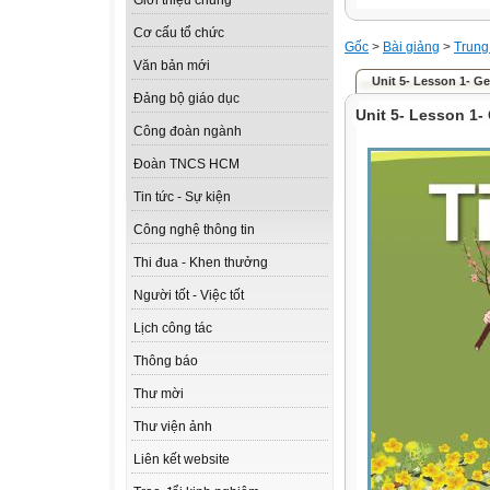
Giới thiệu chung
Cơ cấu tổ chức
Gốc
>
Bài giảng
>
Trung
Văn bản mới
Unit 5- Lesson 1- Ge
Đảng bộ giáo dục
Unit 5- Lesson 1- 
Công đoàn ngành
Đoàn TNCS HCM
Tin tức - Sự kiện
Công nghệ thông tin
Thi đua - Khen thưởng
Người tốt - Việc tốt
Lịch công tác
Thông báo
Thư mời
Thư viện ảnh
Liên kết website