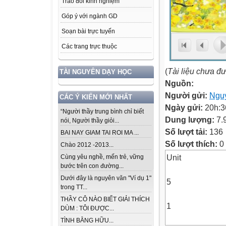
Trao đổi kinh nghiệm
Góp ý với ngành GD
Soạn bài trực tuyến
Các trang trực thuộc
(
Tài liệu chưa đ
TÀI NGUYÊN DẠY HỌC
Nguồn:
Người gửi:
Ngu
CÁC Ý KIẾN MỚI NHẤT
Ngày gửi:
20h:3
“Người thầy trung bình chỉ biết
Dung lượng:
7.
nói, Người thầy giỏi...
Số lượt tải:
136
BAI NAY GIAM TAI ROI MA ...
Số lượt thích:
0
Chào 2012 -2013...
Unit
Cùng yêu nghề, mến trẻ, vững
bước trên con đường...
Dưới đây là nguyên văn "Ví dụ 1"
5
trong TT...
THẦY CÔ NÀO BIẾT GIẢI THÍCH
1
DÙM : TÔI ĐƯỢC...
TÌNH BẰNG HỮU...