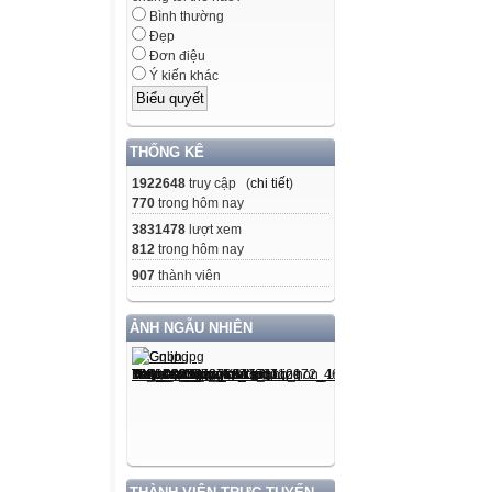
Bình thường
Đẹp
Invent (v)
Đơn điệu
/ɪnˈvent/
Ý kiến khác
to produce or d
that has not exis
THỐNG KÊ
Phát minh
1922648
truy cập (
chi tiết
)
770
trong hôm nay
PRESENTATIO
3831478
lượt xem
812
trong hôm nay
907
thành viên
Improve (v)
/ɪmˈpruːv/
ẢNH NGẪU NHIÊN
to become better
to make someth
better than befor
Cải thiện, cải tiế
PRESENTATIO