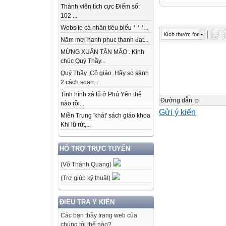
FAMILY LIFE
Thành viên tích cực Điểm số:
Uni INVENTIO
102 ...
t
Website cá nhân tiêu biểu * * *...
Kích thước font
LESSON 1
Năm mơi hanh phuc thanh đat...
MỪNG XUÂN TÂN MÃO . Kính
chúc Quý Thầy...
GETTING
Quý Thầy ,Cô giáo .Hãy so sánh
STARTED
2 cách soạn...
Tình hình xả lũ ở Phú Yên thế
Inventions for E
Đường dẫn
:
p
nào rồi...
Gửi ý kiến
Miền Trung 'khát' sách giáo khoa
WARM-UP
Khi lũ rút,...
Guessing game
HỖ TRỢ TRỰC TUYẾN
(Võ Thành Quang)
Ảnh minh họa
(Trợ giúp kỹ thuật)
What invention?
ĐIỀU TRA Ý KIẾN
Các bạn thầy trang web của
PRESENTATIO
chúng tôi thế nào?