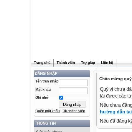
Trang chủ
Thành viên
Trợ giúp
Liên hệ
ĐĂNG NHẬP
Chào mừng quý v
Tên truy nhập
Quý vị chưa đă
Mật khẩu
tải được các tư
Ghi nhớ
Nếu chưa đăng
Quên mật khẩu
ĐK thành viên
hướng dẫn tại
Nếu đã đăng ký 
THÔNG TIN