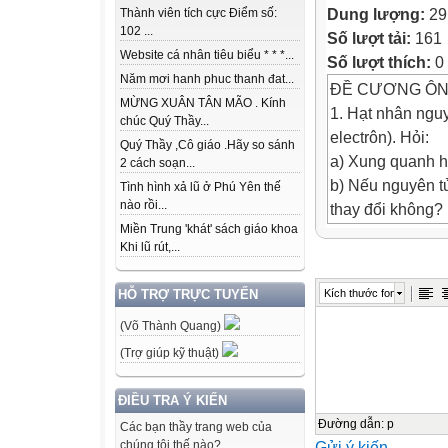
Dung lượng:
29
Thành viên tích cực Điểm số:
102 ...
Số lượt tải:
161
Website cá nhân tiêu biểu * * *...
Số lượt thích:
0
Năm mơi hanh phuc thanh đat...
ĐỀ CƯƠNG ÔN T
MỪNG XUÂN TÂN MÃO . Kính
1. Hạt nhân nguy
chúc Quý Thầy...
electrôn). Hỏi:
Quý Thầy ,Cô giáo .Hãy so sánh
a) Xung quanh h
2 cách soạn...
b) Nếu nguyên tử
Tình hình xả lũ ở Phú Yên thế
nào rồi...
thay đổi không?
Miền Trung 'khát' sách giáo khoa
2. Cho mạch điệ
Khi lũ rút,...
3A, số chỉ của v
a) Dấu (+) và dấ
Kích thước font
HỖ TRỢ TRỰC TUYẾN
đồ)
(Võ Thành Quang)
b) Số chỉ của am
nguồn điện khi đ
(Trợ giúp kỹ thuật)
c) Khi công tắc 
3. Mỗi nguyên tử
ĐIỀU TRA Ý KIẾN
tích của một elec
Đường dẫn
:
p
Các bạn thầy trang web của
Gửi ý kiến
chúng tôi thế nào?