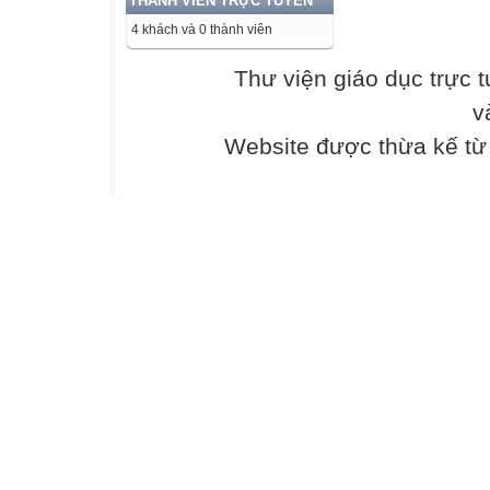
THÀNH VIÊN TRỰC TUYẾN
13V, số chỉ của 
4 khách và 0 thành viên
a) Dấu (+) và dấ
và vôn kế? (ghi 
Thư viện giáo dục trực 
b) Dòng điện qu
v
Hiệu điện thế gi
c) Khi công tắc 
Website được thừa kế t
(Lưu ý : Đây chỉ
thay thế tài liệ
GV : Nguyễn H