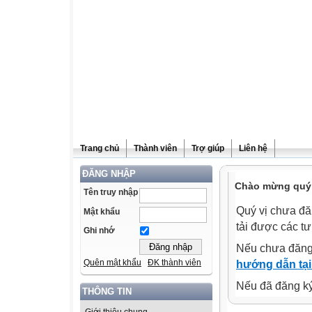
Trang chủ
Thành viên
Trợ giúp
Liên hệ
ĐĂNG NHẬP
Chào mừng quý v
Tên truy nhập
Quý vị chưa đă
Mật khẩu
tải được các tư
Ghi nhớ
Nếu chưa đăng
Quên mật khẩu
ĐK thành viên
hướng dẫn tại
Nếu đã đăng ký 
THÔNG TIN