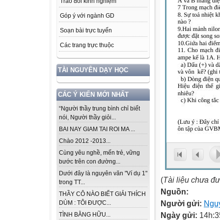
Trao đổi kinh nghiệm
Góp ý với ngành GD
Soạn bài trực tuyến
Các trang trực thuộc
TÀI NGUYÊN DẠY HỌC
CÁC Ý KIẾN MỚI NHẤT
“Người thầy trung bình chỉ biết
nói, Người thầy giỏi...
BAI NAY GIAM TAI ROI MA ...
Chào 2012 -2013...
Cùng yêu nghề, mến trẻ, vững
bước trên con đường...
Dưới đây là nguyên văn "Ví dụ 1"
(
Tài liệu chưa đ
trong TT...
Nguồn:
THẦY CÔ NÀO BIẾT GIẢI THÍCH
Người gửi:
Ngu
DÙM : TÔI ĐƯỢC...
Ngày gửi:
14h:3
TÌNH BẰNG HỮU...