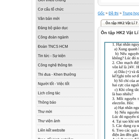
Giới thiệu chung
Cơ cấu tổ chức
Gốc
>
Đề thi
>
Trung họ
Văn bản mới
Ôn tập HK2 Vật Lí 7
Đảng bộ giáo dục
Ôn tập HK2 Vật Lí
Công đoàn ngành
Đoàn TNCS HCM
Tin tức - Sự kiện
Công nghệ thông tin
Thi đua - Khen thưởng
Người tốt - Việc tốt
Lịch công tác
Thông báo
Thư mời
Thư viện ảnh
Liên kết website