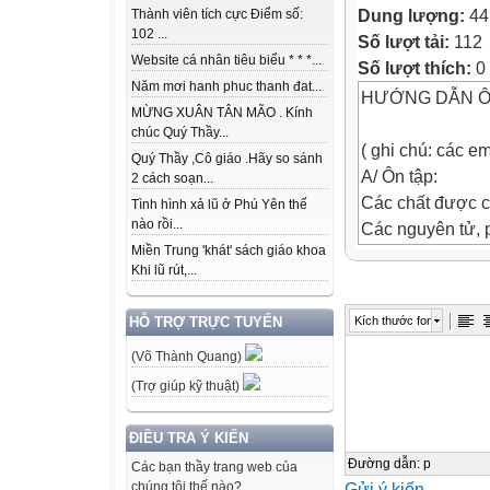
Dung lượng:
44
Thành viên tích cực Điểm số:
102 ...
Số lượt tải:
112
Website cá nhân tiêu biểu * * *...
Số lượt thích:
0
Năm mơi hanh phuc thanh đat...
HƯỚNG DẪN ÔN 
MỪNG XUÂN TÂN MÃO . Kính
chúc Quý Thầy...
( ghi chú: các e
Quý Thầy ,Cô giáo .Hãy so sánh
A/ Ôn tập:
2 cách soạn...
Các chất được cấ
Tình hình xả lũ ở Phú Yên thế
nào rồi...
Các nguyên tử, 
Miền Trung 'khát' sách giáo khoa
có khoảng cách
Khi lũ rút,...
Nhiệt độ của vật
chuyển động cà
Kích thước font
HỖ TRỢ TRỰC TUYẾN
Nhiệt năng của m
(Võ Thành Quang)
vật . nhiệt độ c
động càng nhanh
(Trợ giúp kỹ thuật)
Có 2 cách làm th
Bảng 29.1(sgk/1
ĐIỀU TRA Ý KIẾN
Nhiệt lượng là p
Đường dẫn
:
p
Các bạn thầy trang web của
Gửi ý kiến
chúng tôi thế nào?