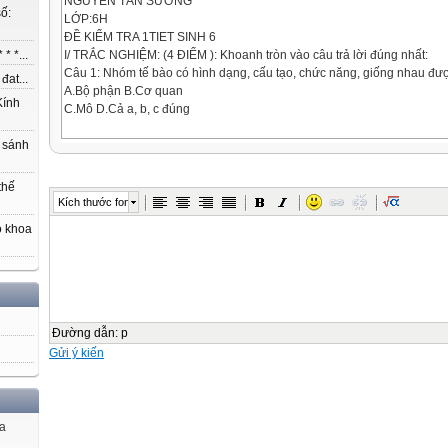
NGUYỄN TẤN SƯƠNG
ố:
LỚP:6H
ĐỀ KIỂM TRA 1TIET SINH 6
I/ TRẮC NGHIỆM: (4 ĐIỂM ): Khoanh tròn vào câu trả lời đúng nhất:
* *...
Câu 1: Nhóm tế bào có hình dạng, cấu tạo, chức năng, giống nhau được
at...
A.Bộ phận B.Cơ quan
ính
C.Mô D.Cả a, b, c đúng
Câu 2: Thân dài ra do đâu?
 sánh
A.Sự phân chia tế bào ở mô phân sinh ngọn B.Sự lớn lên và phân chia
C.Chồi ngọn D.Mô phân sinh ngọn
thế
Kích thước font
Câu 3: Miền nào của rễ có chức năng làm cho rễ dài ra?
o khoa
A.Miền sinh trưởng B.Miền trưởng thành
C.Miền hút D.Miền chóp rễ
Câu 4 : Để có năng suất cao, cần phải:
A. Bón đúng lúc B. Bón đúng loại
C. Bón đủ liều lượng D. Cả A. B, C đều đúng
Đường dẫn
:
p
Gửi ý kiến
Câu 5 : Sự lớn lên và phân chia của tế bào có ý nghĩa đối với cây:
A. Giúp cây sinh trưởng và phát triển. B. Làm cho cây duy trì nòi giống
C. Làm cho cây lớn lên. D. Giúp cây phát triển.
Câu 6 : Miền hút là phân quan trọng nhất của rễ, vì :
ủa
A. Gồm 2 phần vỏ và trụ giữa B. Có mạch gỗ và mạch rây vận chuyển c