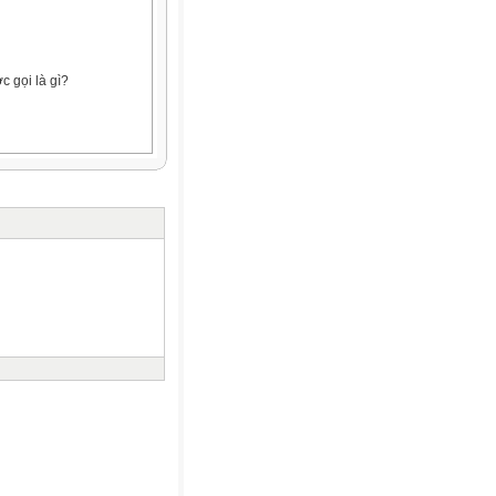
 gọi là gì?
 tế bào
ác chất