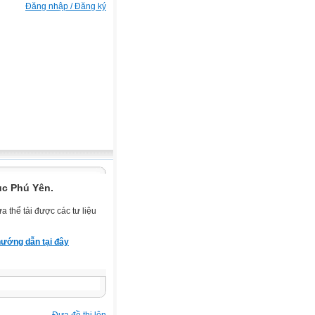
Đăng nhập / Đăng ký
ục Phú Yên.
 thể tải được các tư liệu
ướng dẫn tại đây