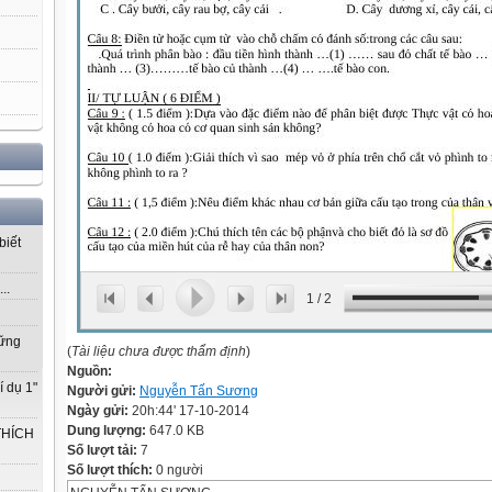
biết
..
1
/
2
vững
(
Tài liệu chưa được thẩm định
)
Nguồn:
í dụ 1"
Người gửi:
Nguyễn Tấn Sương
Ngày gửi:
20h:44' 17-10-2014
Dung lượng:
647.0 KB
THÍCH
Số lượt tải:
7
Số lượt thích:
0 người