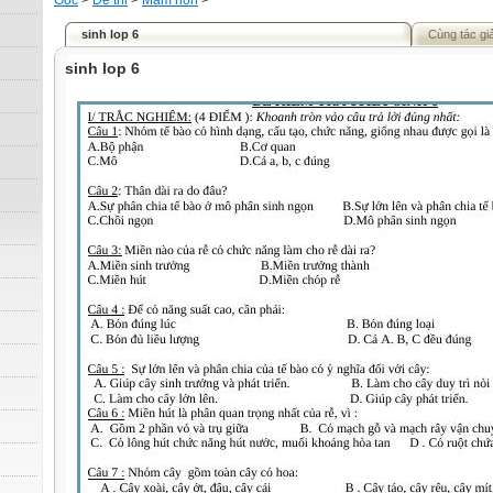
Gốc
>
Đề thi
>
Mầm non
>
sinh lop 6
Cùng tác gi
sinh lop 6