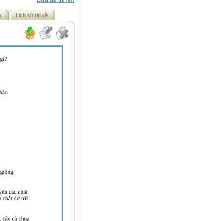
Đưa đề thi lên
ả
Lịch sử tải về