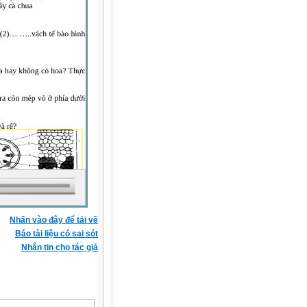
Nhấn vào đây để tải về
Báo tài liệu có sai sót
Nhắn tin cho tác giả