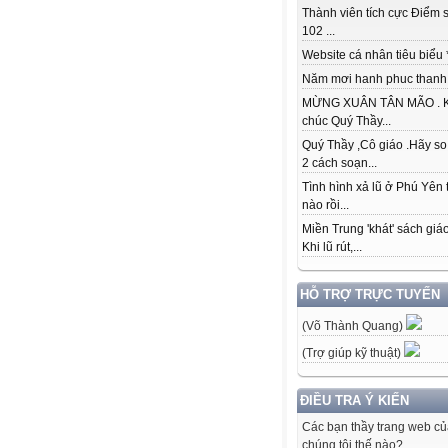
Thành viên tích cực Điểm s
102 ...
Website cá nhân tiêu biểu * 
Năm mơi hanh phuc thanh đ
MỪNG XUÂN TÂN MÃO . K
chúc Quý Thầy...
Quý Thầy ,Cô giáo .Hãy so
2 cách soạn...
Tình hình xả lũ ở Phú Yên 
nào rồi...
Miền Trung 'khát' sách giá
Khi lũ rút,...
HỖ TRỢ TRỰC TUYẾN
(Võ Thành Quang)
(Trợ giúp kỹ thuật)
ĐIỀU TRA Ý KIẾN
Các bạn thầy trang web c
chúng tôi thế nào?