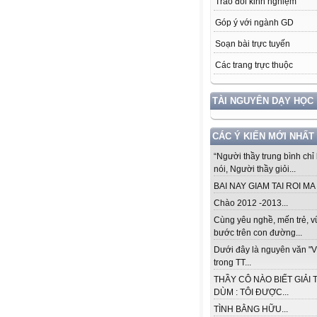
Trao đổi kinh nghiệm
Góp ý với ngành GD
Soạn bài trực tuyến
Các trang trực thuộc
TÀI NGUYÊN DẠY HỌC
CÁC Ý KIẾN MỚI NHẤT
“Người thầy trung bình chỉ 
nói, Người thầy giỏi...
BAI NAY GIAM TAI ROI MA .
Chào 2012 -2013...
Cùng yêu nghề, mến trẻ, 
bước trên con đường...
Dưới đây là nguyên văn "V
trong TT...
THẦY CÔ NÀO BIẾT GIẢI 
DÙM : TÔI ĐƯỢC...
TÌNH BẰNG HỮU...