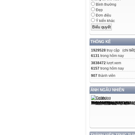
Bình thường
Đẹp
Đơn điệu
Ý kiến khác
THỐNG KÊ
1929528
truy cập (
chi tiết
6131
trong hôm nay
3838472
lượt xem
6157
trong hôm nay
907
thành viên
ẢNH NGẪU NHIÊN