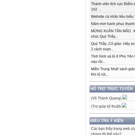
Thành viên tích cực Điểm s
102 ...
Website cá nhân tiêu biểu * 
Năm mơi hanh phuc thanh đ
MỪNG XUÂN TÂN MÃO . K
chúc Quý Thầy...
Quý Thầy ,Cô giáo .Hãy so
2 cách soạn...
Tình hình xả lũ ở Phú Yên 
nào rồi...
Miền Trung 'khát' sách giá
Khi lũ rút,...
HỖ TRỢ TRỰC TUYẾN
(Võ Thành Quang)
(Trợ giúp kỹ thuật)
ĐIỀU TRA Ý KIẾN
Các bạn thầy trang web c
chúng tôi thế nào?