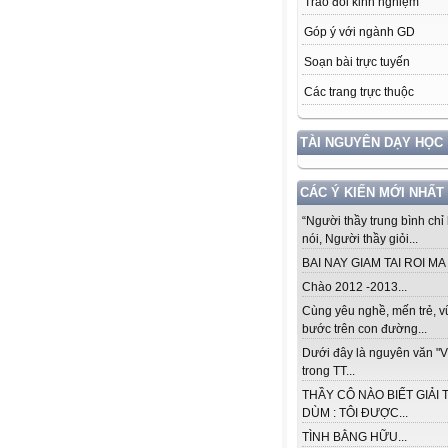
Trao đổi kinh nghiệm
Góp ý với ngành GD
Soạn bài trực tuyến
Các trang trực thuộc
TÀI NGUYÊN DẠY HỌC
CÁC Ý KIẾN MỚI NHẤT
“Người thầy trung bình chỉ 
nói, Người thầy giỏi...
BAI NAY GIAM TAI ROI MA .
Chào 2012 -2013...
Cùng yêu nghề, mến trẻ, 
bước trên con đường...
Dưới đây là nguyên văn "V
trong TT...
THẦY CÔ NÀO BIẾT GIẢI 
DÙM : TÔI ĐƯỢC...
TÌNH BẰNG HỮU...