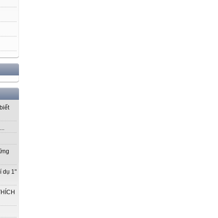
biết
..
vững
í dụ 1"
THÍCH