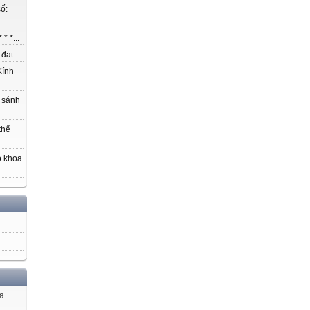
ố:
* *...
at...
ính
 sánh
thế
o khoa
ủa