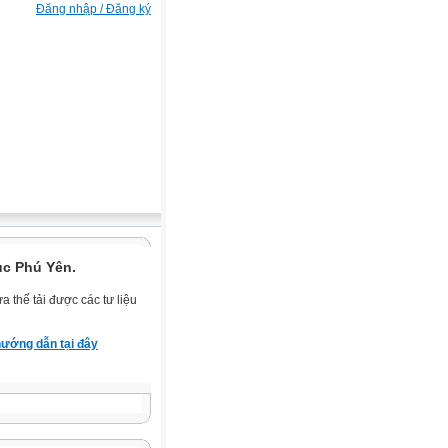
Đăng nhập / Đăng ký
ục Phú Yên.
 thể tải được các tư liệu
ướng dẫn tại đây