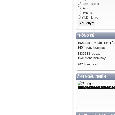
Bình thường
Đẹp
Đơn điệu
Ý kiến khác
THỐNG KÊ
1921845
truy cập (
chi tiết
1454
trong hôm nay
3830633
lượt xem
1541
trong hôm nay
907
thành viên
ẢNH NGẪU NHIÊN