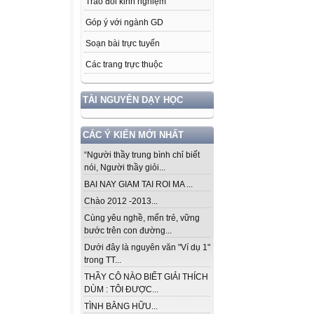
Trao đổi kinh nghiệm
Góp ý với ngành GD
Soạn bài trực tuyến
Các trang trực thuộc
TÀI NGUYÊN DẠY HỌC
CÁC Ý KIẾN MỚI NHẤT
“Người thầy trung bình chỉ biết
nói, Người thầy giỏi...
BAI NAY GIAM TAI ROI MA ...
Chào 2012 -2013...
Cùng yêu nghề, mến trẻ, vững
bước trên con đường...
Dưới đây là nguyên văn "Ví dụ 1"
trong TT...
THẦY CÔ NÀO BIẾT GIẢI THÍCH
DÙM : TÔI ĐƯỢC...
TÌNH BẰNG HỮU...