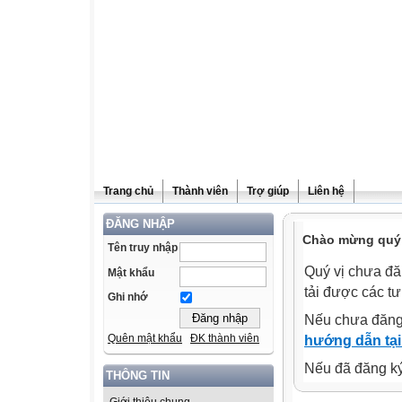
Trang chủ
Thành viên
Trợ giúp
Liên hệ
ĐĂNG NHẬP
Chào mừng quý v
Tên truy nhập
Quý vị chưa đă
Mật khẩu
tải được các tư
Ghi nhớ
Nếu chưa đăng
Quên mật khẩu
ĐK thành viên
hướng dẫn tại
Nếu đã đăng ký 
THÔNG TIN