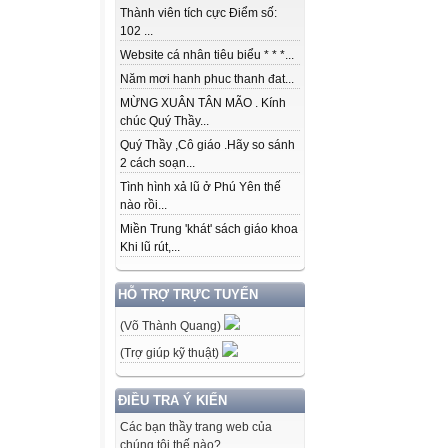
Thành viên tích cực Điểm số:
102 ...
Website cá nhân tiêu biểu * * *...
Năm mơi hanh phuc thanh đat...
MỪNG XUÂN TÂN MÃO . Kính
chúc Quý Thầy...
Quý Thầy ,Cô giáo .Hãy so sánh
2 cách soạn...
Tình hình xả lũ ở Phú Yên thế
nào rồi...
Miền Trung 'khát' sách giáo khoa
Khi lũ rút,...
HỖ TRỢ TRỰC TUYẾN
(Võ Thành Quang)
(Trợ giúp kỹ thuật)
ĐIỀU TRA Ý KIẾN
Các bạn thầy trang web của
chúng tôi thế nào?