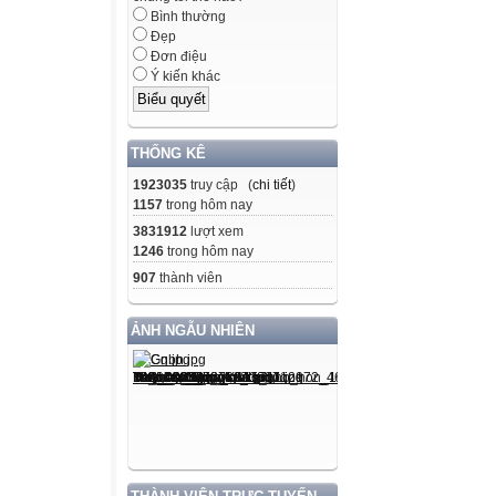
Bình thường
Đẹp
Đơn điệu
Ý kiến khác
THỐNG KÊ
1923035
truy cập (
chi tiết
)
1157
trong hôm nay
3831912
lượt xem
1246
trong hôm nay
907
thành viên
ẢNH NGẪU NHIÊN