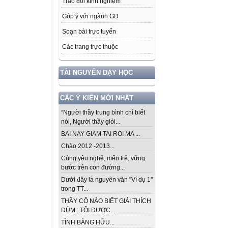
Trao đổi kinh nghiệm
Góp ý với ngành GD
Soạn bài trực tuyến
Các trang trực thuộc
TÀI NGUYÊN DẠY HỌC
CÁC Ý KIẾN MỚI NHẤT
“Người thầy trung bình chỉ biết
nói, Người thầy giỏi...
BAI NAY GIAM TAI ROI MA ...
Chào 2012 -2013...
Cùng yêu nghề, mến trẻ, vững
bước trên con đường...
Dưới đây là nguyên văn "Ví dụ 1"
trong TT...
THẦY CÔ NÀO BIẾT GIẢI THÍCH
DÙM : TÔI ĐƯỢC...
TÌNH BẰNG HỮU...