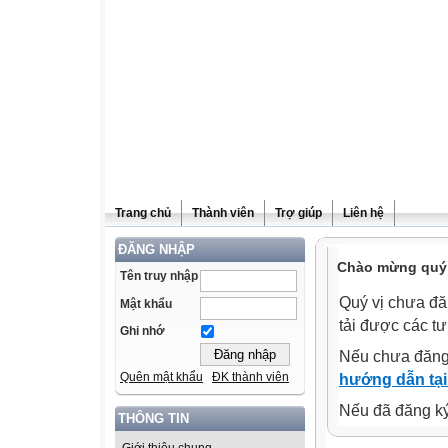
Trang chủ
Thành viên
Trợ giúp
Liên hệ
ĐĂNG NHẬP
Chào mừng quý v
Tên truy nhập
Quý vị chưa đă
Mật khẩu
tải được các tư
Ghi nhớ
Nếu chưa đăng
Quên mật khẩu
ĐK thành viên
hướng dẫn tại
Nếu đã đăng ký 
THÔNG TIN