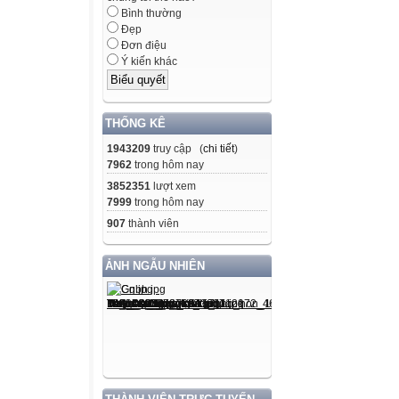
Bình thường
Đẹp
Đơn điệu
Ý kiến khác
THỐNG KÊ
1943209
truy cập (
chi tiết
)
7962
trong hôm nay
3852351
lượt xem
7999
trong hôm nay
907
thành viên
ẢNH NGẪU NHIÊN