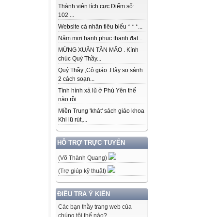
Thành viên tích cực Điểm số:
102 ...
Website cá nhân tiêu biểu * * *...
Năm mơi hanh phuc thanh đat...
MỪNG XUÂN TÂN MÃO . Kính
chúc Quý Thầy...
Quý Thầy ,Cô giáo .Hãy so sánh
2 cách soạn...
Tình hình xả lũ ở Phú Yên thế
nào rồi...
Miền Trung 'khát' sách giáo khoa
Khi lũ rút,...
HỖ TRỢ TRỰC TUYẾN
(Võ Thành Quang)
(Trợ giúp kỹ thuật)
ĐIỀU TRA Ý KIẾN
Các bạn thầy trang web của
chúng tôi thế nào?