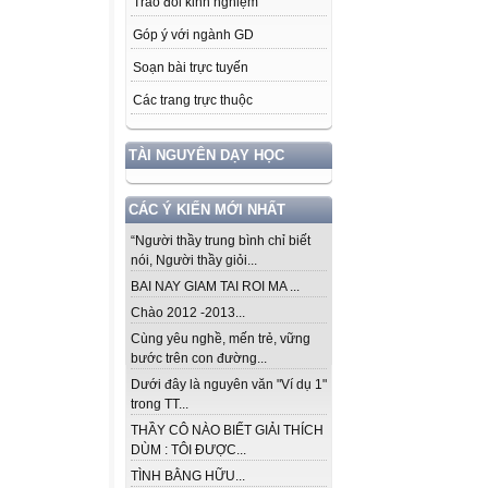
Trao đổi kinh nghiệm
Góp ý với ngành GD
Soạn bài trực tuyến
Các trang trực thuộc
TÀI NGUYÊN DẠY HỌC
CÁC Ý KIẾN MỚI NHẤT
“Người thầy trung bình chỉ biết
nói, Người thầy giỏi...
BAI NAY GIAM TAI ROI MA ...
Chào 2012 -2013...
Cùng yêu nghề, mến trẻ, vững
bước trên con đường...
Dưới đây là nguyên văn "Ví dụ 1"
trong TT...
THẦY CÔ NÀO BIẾT GIẢI THÍCH
DÙM : TÔI ĐƯỢC...
TÌNH BẰNG HỮU...