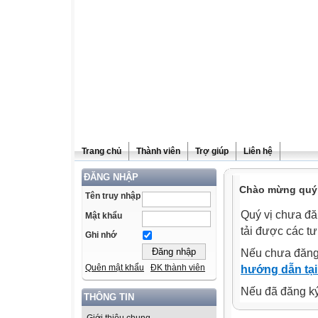
Trang chủ
Thành viên
Trợ giúp
Liên hệ
ĐĂNG NHẬP
Chào mừng quý v
Tên truy nhập
Quý vị chưa đă
Mật khẩu
tải được các tư
Ghi nhớ
Nếu chưa đăng
Quên mật khẩu
ĐK thành viên
hướng dẫn tại
Nếu đã đăng ký 
THÔNG TIN