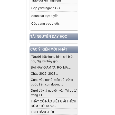
Trao đổi kinh nghiệm
Góp ý với ngành GD
Soạn bài trực tuyến
Các trang trực thuộc
TÀI NGUYÊN DẠY HỌC
CÁC Ý KIẾN MỚI NHẤT
“Người thầy trung bình chỉ biết
nói, Người thầy giỏi...
BAI NAY GIAM TAI ROI MA ...
Chào 2012 -2013...
Cùng yêu nghề, mến trẻ, vững
bước trên con đường...
Dưới đây là nguyên văn "Ví dụ 1"
trong TT...
THẦY CÔ NÀO BIẾT GIẢI THÍCH
DÙM : TÔI ĐƯỢC...
TÌNH BẰNG HỮU...