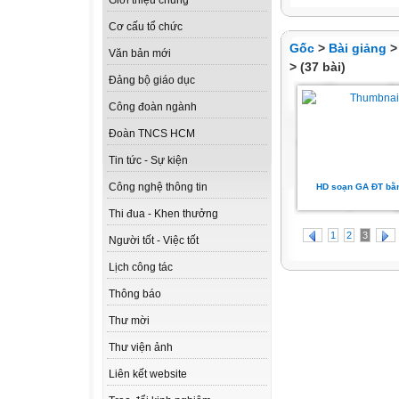
Giới thiệu chung
Cơ cấu tổ chức
Gốc
>
Bài giảng
Văn bản mới
> (37 bài)
Đảng bộ giáo dục
Công đoàn ngành
Đoàn TNCS HCM
Tin tức - Sự kiện
Công nghệ thông tin
HD soạn GA ĐT bằ
Thi đua - Khen thưởng
1
2
3
Người tốt - Việc tốt
Lịch công tác
Thông báo
Thư mời
Thư viện ảnh
Liên kết website