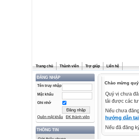
Trang chủ
Thành viên
Trợ giúp
Liên hệ
ĐĂNG NHẬP
Chào mừng quý v
Tên truy nhập
Quý vị chưa đă
Mật khẩu
tải được các tư
Ghi nhớ
Nếu chưa đăng
Quên mật khẩu
ĐK thành viên
hướng dẫn tại
Nếu đã đăng ký 
THÔNG TIN