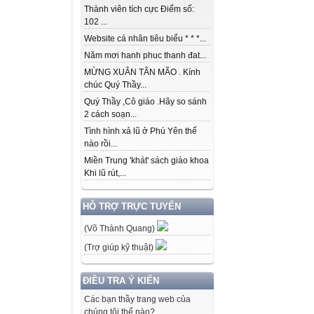
Thành viên tích cực Điểm số:
102 ...
Website cá nhân tiêu biểu * * *...
Năm mơi hanh phuc thanh đat...
MỪNG XUÂN TÂN MÃO . Kính
chúc Quý Thầy...
Quý Thầy ,Cô giáo .Hãy so sánh
2 cách soạn...
Tình hình xả lũ ở Phú Yên thế
nào rồi...
Miền Trung 'khát' sách giáo khoa
Khi lũ rút,...
HỖ TRỢ TRỰC TUYẾN
(Võ Thành Quang)
(Trợ giúp kỹ thuật)
ĐIỀU TRA Ý KIẾN
Các bạn thầy trang web của
chúng tôi thế nào?