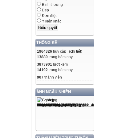
Bình thường
Đẹp
Đơn điệu
Ý kiến khác
THỐNG KÊ
1964326
truy cập (
chi tiết
)
13880
trong hôm nay
3873901
lượt xem
14192
trong hôm nay
907
thành viên
ẢNH NGẪU NHIÊN