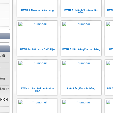
BTTH 3 Thao tác trên bảng
BTTH 7 : Mẫu hỏi trên nhiều
BTTH
bảng
BTTH tìm hiểu cơ sở dữ liệu
BTTH 5 Liên kết giữa các bảng
BT
biết
..
vững
BTTH 4 : Tạo biểu mẫu đơn
Liên kết giữa các bảng
Bài 5
í dụ 1"
giản
THÍCH