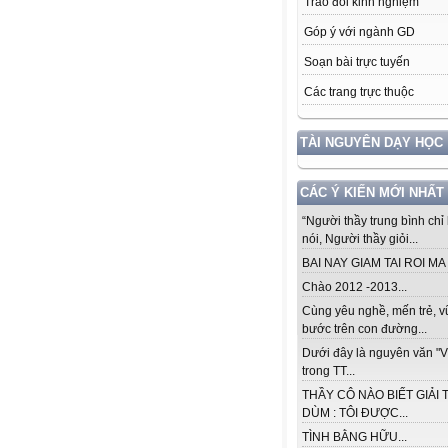
Trao đổi kinh nghiệm
Góp ý với ngành GD
Soạn bài trực tuyến
Các trang trực thuộc
TÀI NGUYÊN DẠY HỌC
CÁC Ý KIẾN MỚI NHẤT
“Người thầy trung bình chỉ 
nói, Người thầy giỏi...
BAI NAY GIAM TAI ROI MA .
Chào 2012 -2013...
Cùng yêu nghề, mến trẻ, 
bước trên con đường...
Dưới đây là nguyên văn "V
trong TT...
THẦY CÔ NÀO BIẾT GIẢI 
DÙM : TÔI ĐƯỢC...
TÌNH BẰNG HỮU...