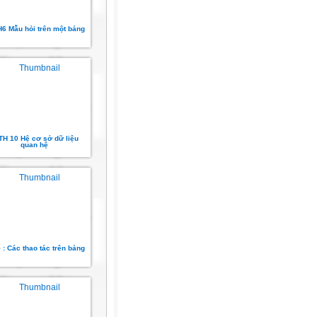
6 Mẫu hỏi trên một bảng
TH 10 Hệ cơ sở dữ liệu
quan hệ
 : Các thao tác trên bảng