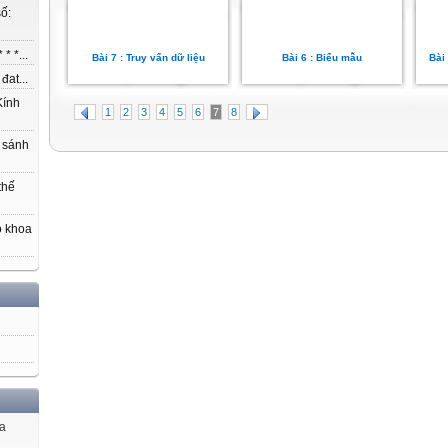
ố:
* *...
Bài 7 : Truy vấn dữ liệu
Bài 6 : Biểu mẫu
Bài 
at...
ính
1
2
3
4
5
6
7
8
 sánh
thế
o khoa
ủa