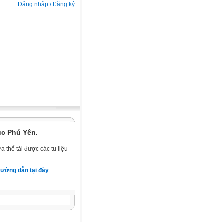
Đăng nhập / Đăng ký
ục Phú Yên.
 thể tải được các tư liệu
ướng dẫn tại đây