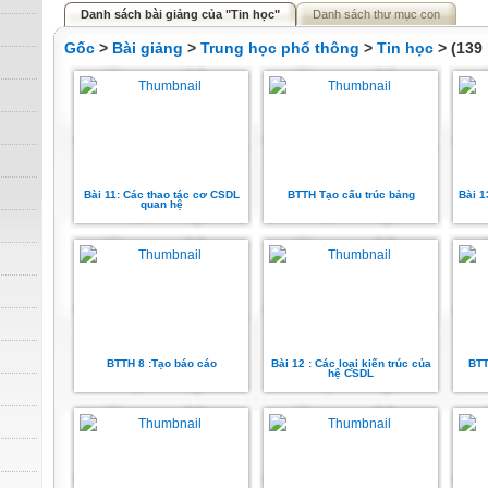
Danh sách bài giảng của "Tin học"
Danh sách thư mục con
Gốc
>
Bài giảng
>
Trung học phổ thông
>
Tin học
> (139 
Bài 11: Các thao tác cơ CSDL
BTTH Tạo cấu trúc bảng
Bài 1
quan hệ
BTTH 8 :Tạo báo cáo
Bài 12 : Các loại kiến trúc của
BTT
hệ CSDL