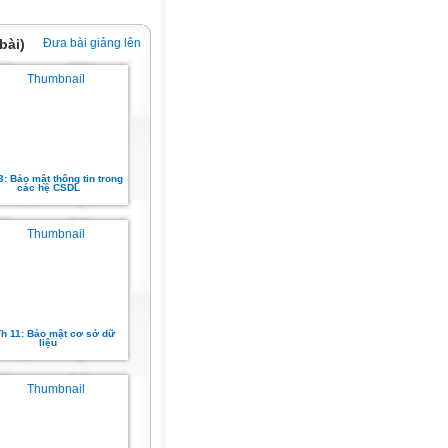
bài)
Đưa bài giảng lên
3: Bảo mật thông tin trong
các hệ CSDL
h 11: Bảo mật cơ sở dữ
liệu