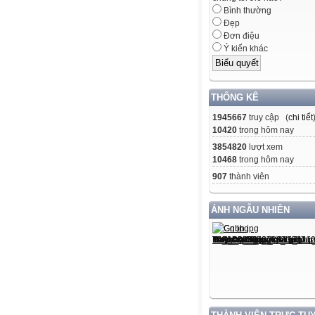
Bình thường
Đẹp
Đơn điệu
Ý kiến khác
THỐNG KÊ
1945667
truy cập (
chi tiết
10420
trong hôm nay
3854820
lượt xem
10468
trong hôm nay
907
thành viên
ẢNH NGẪU NHIÊN