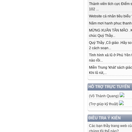
Thành viên tích cực Điểm s
102 ...
Website cá nhân tiêu biểu * 
Năm mơi hanh phuc thanh đ
MỪNG XUÂN TÂN MÃO . K
chúc Quý Thầy...
Quý Thầy ,Cô giáo .Hãy so
2 cách soạn...
Tình hình xả lũ ở Phú Yên 
nào rồi...
Miền Trung 'khát' sách giá
Khi lũ rút,...
HỖ TRỢ TRỰC TUYẾN
(Võ Thành Quang)
(Trợ giúp kỹ thuật)
ĐIỀU TRA Ý KIẾN
Các bạn thầy trang web c
chúng tôi thế nào?