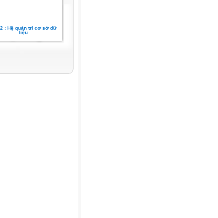
2 : Hệ quản tri cơ sở dữ
liệu